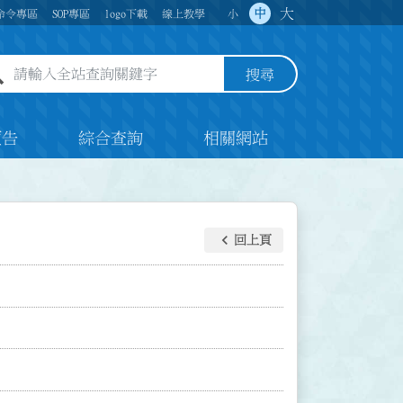
大
中
命令專區
SOP專區
logo下載
線上教學
小
全站查詢關鍵字欄位
搜尋
預告
綜合查詢
相關網站
keyboard_arrow_left
回上頁