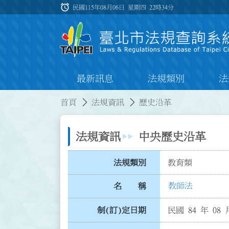
跳到主要內容
alarm
:::
民國115年08月06日 星期四
22時34分
最新訊息
法規類別
法
:::
:::
首頁
法規資訊
歷史沿革
法規資訊
中央歷史沿革
法規類別
教育類
教師法
名 稱
制(訂)定日期
民國 84 年 08 