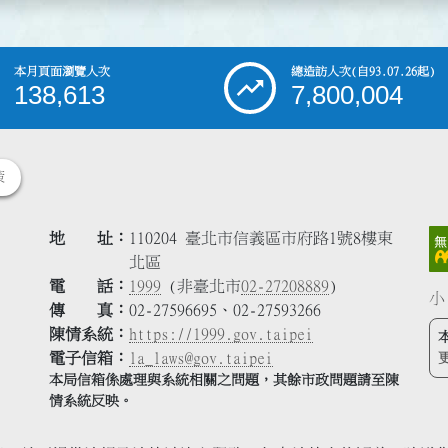
本月頁面瀏覽人次
總造訪人次
(自93.07.26起)
138,613
7,800,004
策
地 址
110204 臺北市信義區市府路1號8樓東
北區
電 話
1999
(非臺北市
02-27208889
)
小
傳 真
02-27596695、02-27593266
陳情系統
https://1999.gov.taipei
電子信箱
la_laws@gov.taipei
本局信箱係處理與系統相關之問題，其餘市政問題請至陳
情系統反映。