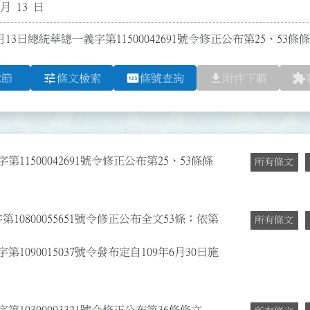
 月 13 日
月13日總統華總一義字第11500042691號令修正公布第25、5
tune
pin
file_download
extension
章節
條文檢索
條號查詢
附件下載
11500042691號令修正公布第25、53條條
所有條文
10800055651號令修正公布全文53條；依第
所有條文
1090015037號令發布定自109年6月30日施