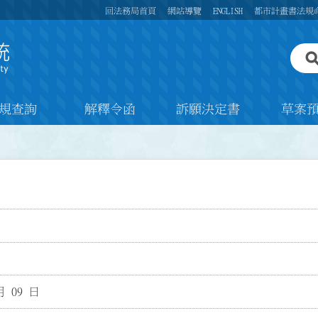
回法務局首頁
網站導覽
ENGLISH
都市計畫書法規
規查詢
解釋令函
訴願決定書
草案
月 09 日