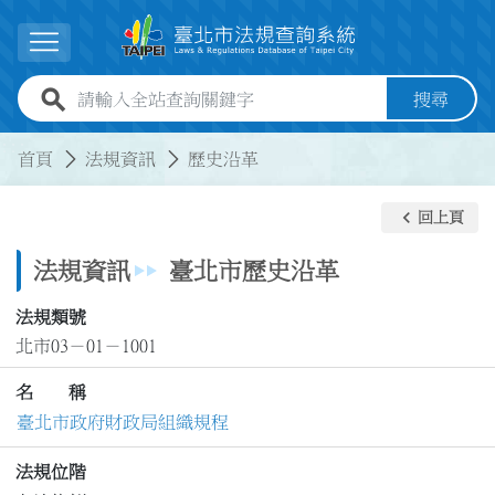
跳到主要內容
展開選單
全站查詢關鍵字欄位
搜尋
:::
:::
首頁
法規資訊
歷史沿革
keyboard_arrow_left
回上頁
法規資訊
臺北市歷史沿革
法規類號
北市03－01－1001
名 稱
臺北市政府財政局組織規程
法規位階