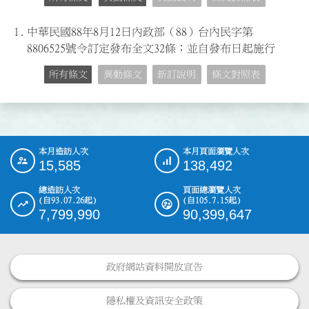
1.
中華民國88年8月12日內政部（88）台內民字第
8806525號令訂定發布全文32條；並自發布日起施行
所有條文
異動條文
新訂說明
條文對照表
本月造訪人次
本月頁面瀏覽人次
:::
15,585
138,492
總造訪人次
頁面總瀏覽人次
(自93.07.26起)
(自105.7.15起)
7,799,990
90,399,647
政府網站資料開放宣告
隱私權及資訊安全政策