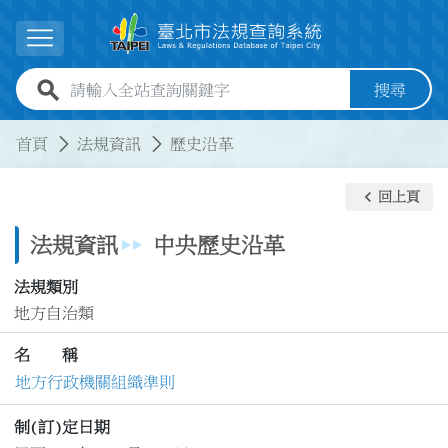
跳到主要內容
展開選單
全站查詢關鍵字欄位
搜尋
:::
:::
首頁
法規資訊
歷史沿革
keyboard_arrow_left
回上頁
法規資訊
中央歷史沿革
法規類別
地方自治類
名 稱
地方行政機關組織準則
制(訂)定日期