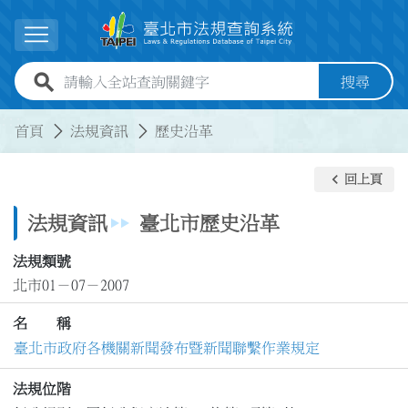
跳到主要內容
展開選單
全站查詢關鍵字欄位
搜尋
:::
:::
首頁
法規資訊
歷史沿革
keyboard_arrow_left
回上頁
法規資訊
臺北市歷史沿革
法規類號
北市01－07－2007
名 稱
臺北市政府各機關新聞發布暨新聞聯繫作業規定
法規位階