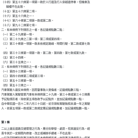
（十四）第五十六條第一項第一款於人行道及行人穿越道停車。但機車及

        騎樓不在此限。

（十五）第五十六條第二項。

（十六）第五十六條之一。

（十七）第六十條第二項第一款或第二款。

（十八）第九十二條第七項。

二、有本條例下列情形之一者，各記違規點數二點：

（一）第二十九條第一項。

（二）第二十九條之二第一項、第二項或第四項。

（三）第三十條第一項第一款未依規定路線、時間行駛、第二款或第七款

      。

（四）第三十三條第一項第一款、第二款、第四款、第七款或第九款。

（五）第三十四條。

（六）第三十五條之一。

三、有本條例下列情形之一者，各記違規點數三點：

（一）第四十三條第一項。

（二）第四十四條第二項或第三項。

（三）第五十三條第一項。

（四）第五十三條之一。

汽車駕駛人違反本條例，因而肇事致人受傷者，記違規點數三點。

汽車駕駛人駕駛營業汽車有本條例第二十九條、第三十條或第三十三條應

予記點情形者，除依第五項各款予以記點外，並加記違規點數一點。

自中華民國一百十二年六月三十日起，初次領有駕駛執照未滿一年之駕駛

人，依第五項第一款或第二款規定應記違規點數者，加記違規點數一點。
第 3 條
二以上違反道路交通管理之行為，應分別舉發、處罰。但其違反行為，經

責令其於一定期間內修復、改正或補辦手續者，不在此限。
