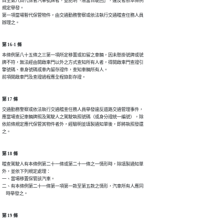
目至第八目代保管汽車號牌者，並記明「限當日駛回」，違反者依本條例

規定舉發。

第一項當場暫代保管物件，由交通勤務警察或依法執行交通稽查任務人員

辦理之。
第 16-1 條
本條例第八十五條之三第一項所定移置或扣留之車輛，因未懸掛號牌或號

牌不符，無法經由開啟車門以外之方式查知所有人者，得開啟車門查證引

擎號碼、車身號碼或車內留存證件，查知車輛所有人。

前項開啟車門及查證過程應全程錄影存證。
第 17 條
交通勤務警察或依法執行交通稽查任務人員舉發違反道路交通管理事件，

應當場查記車輛牌照及駕駛人之駕駛執照號碼（或身分證統一編號），除

依前條規定應代保管其物件者外，經驗明並填製通知單後，即將執照發還

之。
第 18 條
稽查駕駛人有本條例第二十一條或第二十一條之一情形時，除填製通知單

外，並依下列規定處理：

一、當場移置保管該汽車。

二、有本條例第二十一條第一項第一款至第五款之情形，汽車所有人應同

    時舉發之。
第 19 條