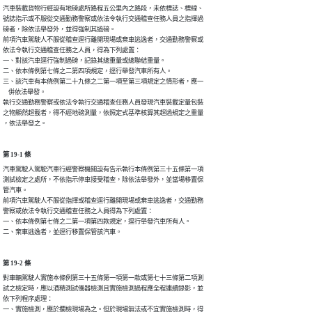
汽車裝載貨物行經設有地磅處所路程五公里內之路段，未依標誌、標線、

號誌指示或不服從交通勤務警察或依法令執行交通稽查任務人員之指揮過

磅者，除依法舉發外，並得強制其過磅。

前項汽車駕駛人不服從稽查逕行離開現場或棄車逃逸者，交通勤務警察或

依法令執行交通稽查任務之人員，得為下列處置：

一、對該汽車逕行強制過磅，記錄其總重量或總聯結重量。

二、依本條例第七條之二第四項規定，逕行舉發汽車所有人。

三、該汽車有本條例第二十九條之二第一項至第三項規定之情形者，應一

    併依法舉發。

執行交通勤務警察或依法令執行交通稽查任務人員發現汽車裝載定量包裝

之物顯然超載者，得不經地磅測量，依照定式基準核算其超過規定之重量

，依法舉發之。
第 19-1 條
汽車駕駛人駕駛汽車行經警察機關設有告示執行本條例第三十五條第一項

測試檢定之處所，不依指示停車接受稽查，除依法舉發外，並當場移置保

管汽車。

前項汽車駕駛人不服從指揮或稽查逕行離開現場或棄車逃逸者，交通勤務

警察或依法令執行交通稽查任務之人員得為下列處置：

一、依本條例第七條之二第一項第四款規定，逕行舉發汽車所有人。

二、棄車逃逸者，並逕行移置保管該汽車。
第 19-2 條
對車輛駕駛人實施本條例第三十五條第一項第一款或第七十三條第二項測

試之檢定時，應以酒精測試儀器檢測且實施檢測過程應全程連續錄影，並

依下列程序處理：

一、實施檢測，應於攔檢現場為之。但於現場無法或不宜實施檢測時，得
