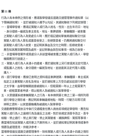
第 11 條
行為人有本條例之情形者，應填製舉發違反道路交通管理事件通知單（以

下簡稱通知單），並於被通知人欄予以勾記，其通知聯依下列規定辦理：

一、當場舉發者，應填記駕駛人或行為人姓名、性別、出生年月日、地址

    、身分證統一編號及車主姓名、地址、車牌號碼、車輛種類。被查獲

    之駕駛人或行為人為受處分人時，應於填記通知單後將通知聯交付該

    駕駛人或行為人簽名或蓋章收受之；拒絕簽章者，仍應將通知聯交付

    該駕駛人或行為人收受，並記明其事由及交付之時間；拒絕收受者，

    應告知其應到案時間及處所，並記明事由與告知事項，視為已收受。

二、非當場舉發案件或受處分人非該當場被查獲之駕駛人或行為人，舉發

    機關應另行送達之。

三、駕駛人或行為人未滿十四歲者，應於通知單上另行查填其法定代理人

    或監護人之姓名、身分證統一編號及地址，並送達其法定代理人或監

    護人。

四、逕行舉發者，應按已查明之資料填註車牌號碼、車輛種類、車主或其

    指定之主要駕駛人姓名及地址，並於通知單上方空白處加註逕行舉發

    之文字後，由舉發機關送達被通知人。但租賃期一年以上之租賃業汽

    車，經租賃業者申請，得以租用人為被通知人製單舉發。

五、大眾捷運系統車輛駕駛人之行為，有本條例第七條之二第一項所列得

    逕行舉發之情形者，應記明其車輛違規地點、時間、行駛方向等可資

    辨明之資料，以其營運機構為被通知人製單舉發。

交通勤務警察或依法令執行交通稽查任務人員依前項規定舉發時，應告知

駕駛人或行為人之違規行為及違反之法規。對於依規定須責令改正、責令

檢驗、禁止通行、禁止其行駛、禁止其駕駛者、補換牌照、駕照等事項，

應當場告知該駕駛人或同車之汽車所有人，並於通知單記明其事項或事件

情節及處理意見，供裁決參考。

當場舉發違反道路交通管理事件，除有駕駛人或行為人未滿十四歲之情形
