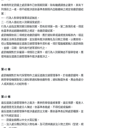
本條例所定罰鍰之處罰事件已依限期到案，除有繼續調查必要外，其有下

列情形之一者，得不經裁決逕依基準表期限內自動繳納之規定收繳罰鍰結

案：

一、行為人對舉發事實承認無訛。

二、行為人委託他人到案接受處罰。

行為人逾指定應到案日期後到案，而有前項第一款、第二款情形者，得逕

依基準表逾越繳納期限之規定，收繳罰鍰結案。

處罰機關依前二項規定收繳罰鍰時，應於通知單或違規查詢報表內，填註

其違反法條及罰鍰金額，並加蓋有裁決員職名及日期之章戳，以備查核。

但以電腦傳輸違反道路交通管理事件資料者，得於電腦檔案輸入裁罰條款

、金額、日期、操作員代號等資料代之。

處罰機關對於非屬第一項情形之案件，或行為人到案陳述不服舉發者，應

使用違反道路交通管理事件裁決書裁決之。
第 42 條
處罰機關對於有代保管物件之違反道路交通管理事件，於收繳罰鍰時，應

將原舉發機關製發之通知單通知聯收繳附卷；通知聯遺失者，應由受處分

人或其委託人切結附卷。
第 43 條
違反道路交通管理事件之裁決，應參酌舉發違規事實、違反情節、稽查人

員處理意見及受處分人陳述，依基準表裁處，不得枉縱或偏頗。

違反道路交通管理事件裁決書處罰主文欄，應依基準表記明處罰種類，並

依下列規定填註：

一、罰鍰金額應以中文大寫記載。

二、沒入處分應記明沒入物名稱、及可資辨識該沒入物之資料（型號、規
