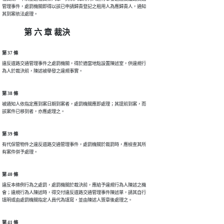
管理事件，處罰機關即得以該已申請歸責登記之租用人為應歸責人，通知

其到案依法處理。
第 六 章 裁決
第 37 條
違反道路交通管理事件之處罰機關，得於適當地點設置陳述室，供違規行

為人於裁決前，陳述被舉發之違規事實。
第 38 條
被通知人依指定應到案日期到案者，處罰機關應即處理；其提前到案，而

該案件已移到者，亦應處理之。
第 39 條
有代保管物件之違反道路交通管理事件，處罰機關於裁罰時，應檢查其所

有案件併予處理。
第 40 條
違反本條例行為之處罰，處罰機關於裁決前，應給予違規行為人陳述之機

會；違規行為人陳述時，得交付違反道路交通管理事件陳述單，請其自行

填明或由處罰機關指定人員代為填寫，並由陳述人簽章後處理之。
第 41 條