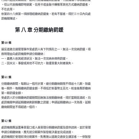
。但以代收機構即時銷案、信用卡或金融卡轉帳等其他方式繳納罰鍰者，

不在此限。

依第四十八條第一項辦理經繳納罰鍰後，若有不服者，得於三十日內向處

罰機關陳述。
第 八 章 分期繳納罰鍰
第 60 條
違反道路交通管理事件受處罰人有下列情形之一，無法一次完納罰鍰，得

敘明理由向處罰機關申請分期繳納：

一、義務人依其經濟狀況，無法一次完納本條例罰鍰。

二、因天災、事變或其他不可抗力，致遭受重大財產損失。
第 61 條
分期繳納期間，每期以一個月計算，總分期繳納期限不得逾十八期，除最

後一期外，每期繳納罰鍰金額，不得低於新臺幣五百元。核准後應即繳納

第一期罰鍰金額。

受處罰人於分期繳納罰鍰期間因故無法按期繳納者，得於當期屆滿前，向

處罰機關申請延期繳納剩餘期數之罰鍰；申請延期繳納以一次為限，延期

繳納期間並不得超過一個月。
第 62 條
處罰機關應設置專責窗口或人員受理分期繳納罰鍰及提供諮詢，並於受理

申請分期繳納後，應先就分期案件製發裁決書並完成送達。

處罰機關於受理前項分期案件，對應施以道路交通安全講習者，一併製發
