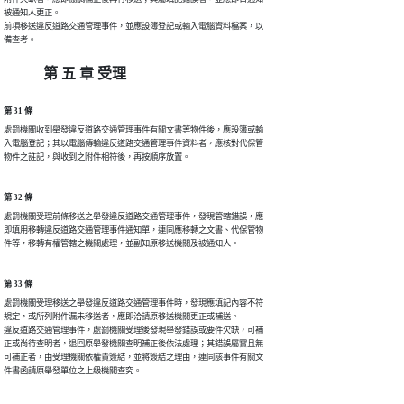
被通知人更正。

前項移送違反道路交通管理事件，並應設簿登記或輸入電腦資料檔案，以

備查考。
第 五 章 受理
第 31 條
處罰機關收到舉發違反道路交通管理事件有關文書等物件後，應設簿或輸

入電腦登記；其以電腦傳輸違反道路交通管理事件資料者，應核對代保管

物件之註記，與收到之附件相符後，再按順序放置。
第 32 條
處罰機關受理前條移送之舉發違反道路交通管理事件，發現管轄錯誤，應

即填用移轉違反道路交通管理事件通知單，連同應移轉之文書、代保管物

件等，移轉有權管轄之機關處理，並副知原移送機關及被通知人。
第 33 條
處罰機關受理移送之舉發違反道路交通管理事件時，發現應填記內容不符

規定，或所列附件漏未移送者，應即洽請原移送機關更正或補送。

違反道路交通管理事件，處罰機關受理後發現舉發錯誤或要件欠缺，可補

正或尚待查明者，退回原舉發機關查明補正後依法處理；其錯誤屬實且無

可補正者，由受理機關依權責簽結，並將簽結之理由，連同該事件有關文

件書函請原舉發單位之上級機關查究。