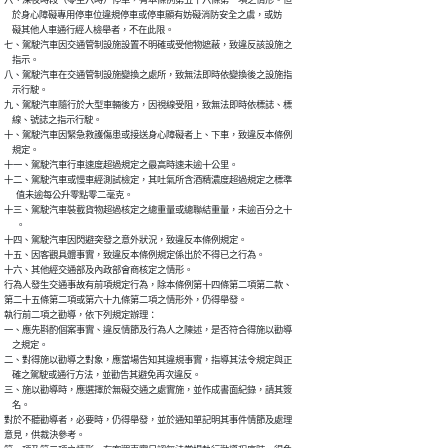
六、深夜時段（零至六時）停車，有本條例第五十六條第一項之情形。但

    於身心障礙專用停車位違規停車或停車顯有妨礙消防安全之虞，或妨

    礙其他人車通行經人檢舉者，不在此限。

七、駕駛汽車因交通管制設施設置不明確或受他物遮蔽，致違反該設施之

    指示。

八、駕駛汽車在交通管制設施變換之處所，致無法即時依變換後之設施指

    示行駛。

九、駕駛汽車隨行於大型車輛後方，因視線受阻，致無法即時依標誌、標

    線、號誌之指示行駛。

十、駕駛汽車因緊急救護傷患或接送身心障礙者上、下車，致違反本條例

    規定。

十一、駕駛汽車行車速度超過規定之最高時速未逾十公里。

十二、駕駛汽車或慢車經測試檢定，其吐氣所含酒精濃度超過規定之標準

      值未逾每公升零點零二毫克。

十三、駕駛汽車裝載貨物超過核定之總重量或總聯結重量，未逾百分之十

      。

十四、駕駛汽車因閃避突發之意外狀況，致違反本條例規定。

十五、因客觀具體事實，致違反本條例規定係出於不得已之行為。

十六、其他經交通部及內政部會商核定之情形。

行為人發生交通事故有前項規定行為，除本條例第十四條第二項第二款、

第二十五條第二項或第六十九條第二項之情形外，仍得舉發。

執行前二項之勸導，依下列規定辦理：

一、應先斟酌個案事實、違反情節及行為人之陳述，是否符合得施以勸導

    之規定。

二、對得施以勸導之對象，應當場告知其違規事實，指導其法令規定與正

    確之駕駛或通行方法，並勸告其避免再次違反。

三、施以勸導時，應選擇於無礙交通之處實施，並作成書面紀錄，請其簽

    名。

對於不聽勸導者，必要時，仍得舉發，並於通知單記明其事件情節及處理

意見，供裁決參考。
