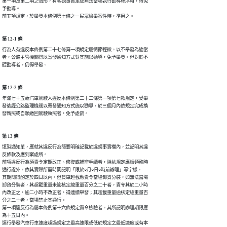
第一項及第二項之情形，有客觀事實足認無法當場執行勸導程序時，得免

予勸導。

前五項規定，於舉發本條例第七條之一民眾檢舉案件時，準用之。
第 12-1 條
行為人有違反本條例第二十七條第一項規定屬情節輕微，以不舉發為適當

者，公路主管機關得以寄發通知方式對其施以勸導，免予舉發。但對於不

聽勸導者，仍得舉發。
第 12-2 條
年滿七十五歲汽車駕駛人違反本條例第二十二條第一項第七款規定，受舉

發後經公路監理機關以寄發通知方式施以勸導，於三個月內依規定完成換

發新照或自願繳回駕駛執照者，免予處罰。
第 13 條
填製通知單，應就其違反行為簡要明確記載於違規事實欄內，並記明其違

反條款及應到案處所。

前項違反行為須責令定期改正、修復或補辦手續者，除依規定應請領臨時

通行證外，依其實際所需時間記明「限於○月○日○時前辦理」等字樣，

其期間得酌定於四日以內。但貨車超載應責令當場卸貨分裝，如無法當場

卸貨分裝者，其超載重量未逾核定總重量百分之二十者，責令其於二小時

內改正之，逾二小時不改正者，得連續舉發；其超載重量逾核定總重量百

分之二十者，當場禁止其通行。

第一項違反行為屬本條例第十六條規定責令檢驗者，其所記明辦理期限應

為十五日內。

逕行舉發汽車行車速度超過規定之最高速限或低於規定之最低速度或有本
