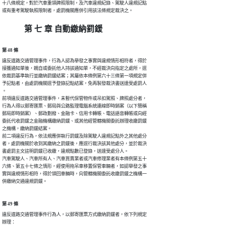
十八條規定，對於汽車重領牌照限制，及汽車違規紀錄、駕駛人違規記點

或有重考駕駛執照限制者，處罰機關應併引用該法條規定裁決之。
第 七 章 自動繳納罰鍰
第 48 條
違反道路交通管理事件，行為人認為舉發之事實與違規情形相符者，得於

接獲通知單後，親自或委託他人持該通知單，不經裁決向指定之處所，逕

依裁罰基準執行並繳納罰鍰結案；其屬依本條例第六十三條第一項規定併

予記點者，由處罰機關逕予登錄記點結案，免再製發裁決書送達受處罰人

。

前項違反道路交通管理事件，未暫代保管物件或吊扣駕照、牌照處分者，

行為人得以郵寄匯票、郵局與公路監理電腦系統連線即時銷案（以下簡稱

郵局即時銷案）、郵政劃撥、金融卡、信用卡轉帳、電話語音轉帳或向經

委託代收罰鍰之金融機構繳納罰鍰、或其他經管轄機關委託辦理收繳罰鍰

之機構，繳納罰鍰結案。

前二項違反行為，依法規應併執行罰鍰及除駕駛人違規記點外之其他處分

者，處罰機關於收到其繳納之罰鍰後，應逕行裁決該其他處分，並於裁決

書處罰主文註明罰鍰已收繳，違規點數已登錄，送達受處分人。

汽車駕駛人、汽車所有人、汽車買賣業者或汽車修理業者有本條例第五十

六條、第五十七條之情形，經使用拖吊車移置保管車輛者，如認舉發之事

實與違規情形相符，得於領回車輛時，向管轄機關委託收繳罰鍰之機構一

併繳納交通違規罰鍰。
第 49 條
違反道路交通管理事件行為人，以郵寄匯票方式繳納罰鍰者，依下列規定

辦理：
