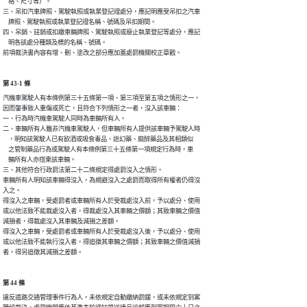
    格、尺寸等）。

三、吊扣汽車牌照、駕駛執照或執業登記證處分，應記明應受吊扣之汽車

    牌照、駕駛執照或執業登記證名稱、號碼及吊扣期間。

四、吊銷、註銷或扣繳車輛牌照、駕駛執照或廢止執業登記等處分，應記

    明各該處分種類及標的名稱、號碼。

前項裁決書內容有增、刪、塗改之部分應加蓋處罰機關校正章戳。
第 43-1 條
汽機車駕駛人有本條例第三十五條第一項、第三項至第五項之情形之一，

因而肇事致人重傷或死亡，且符合下列情形之一者，沒入該車輛：

一、行為時汽機車駕駛人同時為車輛所有人。

二、車輛所有人雖非汽機車駕駛人，但車輛所有人提供該車輛予駕駛人時

    ，明知該駕駛人已有飲酒或吸食毒品、迷幻藥、麻醉藥品及其相類似

    之管制藥品行為或駕駛人有本條例第三十五條第一項規定行為時，車

    輛所有人亦搭乘該車輛。

三、其他符合行政罰法第二十二條規定得處罰沒入之情形。

車輛所有人明知該車輛得沒入，為規避沒入之處罰而取得所有權者仍得沒

入之。

得沒入之車輛，受處罰者或車輛所有人於受裁處沒入前，予以處分、使用

或以他法致不能裁處沒入者，得裁處沒入其車輛之價額；其致車輛之價值

減損者，得裁處沒入其車輛及減損之差額。

得沒入之車輛，受處罰者或車輛所有人於受裁處沒入後，予以處分、使用

或以他法致不能執行沒入者，得追徵其車輛之價額；其致車輛之價值減損

者，得另追徵其減損之差額。
第 44 條
違反道路交通管理事件行為人，未依規定自動繳納罰鍰，或未依規定到案
