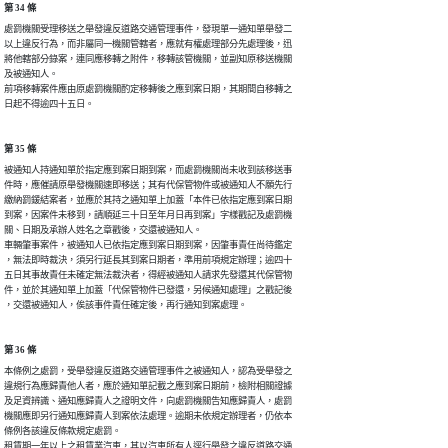
第 34 條
處罰機關受理移送之舉發違反道路交通管理事件，發現單一通知單舉發二

以上違反行為，而非屬同一機關管轄者，應就有權處理部分先處理後，迅

將他轄部分錄案，連同應移轉之附件，移轉該管機關，並副知原移送機關

及被通知人。

前項移轉案件應由原處罰機關酌定移轉後之應到案日期，其期間自移轉之

日起不得逾四十五日。
第 35 條
被通知人持通知單於指定應到案日期到案，而處罰機關尚未收到該移送事

件時，應催請原舉發機關速即移送；其有代保管物件或被通知人不願先行

繳納罰鍰結案者，並應於其持之通知單上加蓋「本件已依指定應到案日期

到案，因案件未移到，請順延三十日至年月日再到案」字樣戳記及處罰機

關、日期及承辦人姓名之章戳後，交還被通知人。

車輛肇事案件，被通知人已依指定應到案日期到案，因肇事責任尚待鑑定

，無法即時裁決，須另行延長其到案日期者，準用前項規定辦理；逾四十

五日其事故責任未確定無法裁決者，得經被通知人請求先發還其代保管物

件，並於其通知單上加蓋「代保管物件已發還，另候通知處理」之戳記後

，交還被通知人，俟該事件責任確定後，再行通知到案處理。
第 36 條
本條例之處罰，受舉發違反道路交通管理事件之被通知人，認為受舉發之

違規行為應歸責他人者，應於通知單記載之應到案日期前，檢附相關證據

及足資辨識、通知應歸責人之證明文件，向處罰機關告知應歸責人，處罰

機關應即另行通知應歸責人到案依法處理。逾期未依規定辦理者，仍依本

條例各該違反條款規定處罰。

租賃期一年以上之租賃業汽車，其以汽車所有人逕行舉發之違反道路交通
