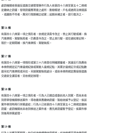
處罰機關收受違反道路交通管理事件行為人依第四十八條至第五十二條規

定繳納之罰鍰，發現罰鍰應寄達之處所、劃撥帳號、戶名或適用法條錯誤

，或繳款不符者，應另行限期補正結案；逾期未補正者，逕行裁決之。
第 56 條
有第四十八條第一項之情形者，依規定須責令改正、禁止其行駛或補、換

汽車牌照、駕駛執照者，仍應責令改正、禁止其行駛，或在通知單記明，

限於一定期間補、換汽車牌照、駕駛執照。
第 57 條
有第四十八條第一項情形或第三十六條責任明確歸屬者，其違反行為應依

本條例規定記汽車違規紀錄或駕駛人違規記點，其累計違規記次或記點數

達吊扣汽車牌照或吊扣、吊銷駕駛執照處分，或依本條例規定應接受道路

交通安全講習者，另依規定辦理。
第 58 條
有第四十八條第一項之情形者，行為人已親自或委託他人到案，而尚未收

到原舉發機關移送案件，得收繳其應繳納罰鍰，製給收據予以登記，俟該

案件移到時再行併案處結；行為人已依第四十八條至第五十二條規定繳納

罰鍰，處罰機關尚未收到移送之案件者，應先將罰鍰暫予登記，俟案件移

到後再併案處理。
第 59 條
行為人逾應到案期限，始向代收機構繳納罰鍰者，代收機構不得收繳罰鍰
