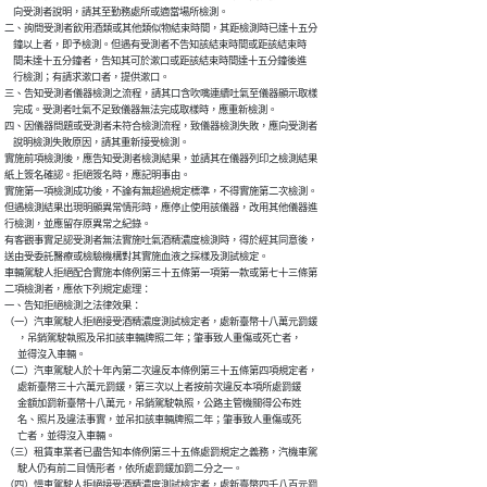
    向受測者說明，請其至勤務處所或適當場所檢測。

二、詢問受測者飲用酒類或其他類似物結束時間，其距檢測時已達十五分

    鐘以上者，即予檢測。但遇有受測者不告知該結束時間或距該結束時

    間未達十五分鐘者，告知其可於漱口或距該結束時間達十五分鐘後進

    行檢測；有請求漱口者，提供漱口。

三、告知受測者儀器檢測之流程，請其口含吹嘴連續吐氣至儀器顯示取樣

    完成。受測者吐氣不足致儀器無法完成取樣時，應重新檢測。

四、因儀器問題或受測者未符合檢測流程，致儀器檢測失敗，應向受測者

    說明檢測失敗原因，請其重新接受檢測。

實施前項檢測後，應告知受測者檢測結果，並請其在儀器列印之檢測結果

紙上簽名確認。拒絕簽名時，應記明事由。

實施第一項檢測成功後，不論有無超過規定標準，不得實施第二次檢測。

但遇檢測結果出現明顯異常情形時，應停止使用該儀器，改用其他儀器進

行檢測，並應留存原異常之紀錄。

有客觀事實足認受測者無法實施吐氣酒精濃度檢測時，得於經其同意後，

送由受委託醫療或檢驗機構對其實施血液之採樣及測試檢定。

車輛駕駛人拒絕配合實施本條例第三十五條第一項第一款或第七十三條第

二項檢測者，應依下列規定處理：

一、告知拒絕檢測之法律效果：

（一）汽車駕駛人拒絕接受酒精濃度測試檢定者，處新臺幣十八萬元罰鍰

      ，吊銷駕駛執照及吊扣該車輛牌照二年；肇事致人重傷或死亡者，

      並得沒入車輛。

（二）汽車駕駛人於十年內第二次違反本條例第三十五條第四項規定者，

      處新臺幣三十六萬元罰鍰，第三次以上者按前次違反本項所處罰鍰

      金額加罰新臺幣十八萬元，吊銷駕駛執照，公路主管機關得公布姓

      名、照片及違法事實，並吊扣該車輛牌照二年；肇事致人重傷或死

      亡者，並得沒入車輛。

（三）租賃車業者已盡告知本條例第三十五條處罰規定之義務，汽機車駕

      駛人仍有前二目情形者，依所處罰鍰加罰二分之一。

（四）慢車駕駛人拒絕接受酒精濃度測試檢定者，處新臺幣四千八百元罰
