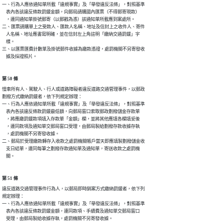
一、行為人應依通知單所載「違規事實」及「舉發違反法條」，對照基準

    表內各該違反條款罰鍰金額，向郵局請購國內匯票（不得郵寄現款）

    ，連同通知單掛號郵寄（以郵戳為憑）該通知單所載應到案處所。

二、匯票請購單上之受款人、匯款人名稱、地址及信封上之收件人、寄件

    人名稱、地址應書寫明確，並在信封左上角註明「繳納交通罰鍰」字

    樣。

三、以匯票匯費計數單及掛號郵件收據為繳款憑證，處罰機關不另寄發收

    據及採證照片。
第 50 條
慢車所有人、駕駛人、行人或道路障礙者違反道路交通管理事件，以郵政

劃撥方式繳納罰鍰者，依下列規定辦理：

一、行為人應依通知單所載「違規事實」及「舉發違反法條」，對照基準

    表內各該違反條款罰鍰最低額，向郵局窗口索取郵政劃撥儲金存款單

    ，將應繳罰鍰款項填入存款單「金額」欄，並將其他應填各欄填妥後

    ，連同款項及通知單交郵局窗口受理，由郵局製給劃撥存款收據存執

    ，處罰機關不另寄發收據。

二、郵局於受理繳款轉存入收款之處罰機關帳戶當天即應填製劃撥儲金收

    支日結單，連同每筆之劃撥存款通知單及通知單，寄送收款之處罰機

    關。
第 51 條
違反道路交通管理事件行為人，以郵局即時銷案方式繳納罰鍰者，依下列

規定辦理：

一、行為人應依通知單所載「違規事實」及「舉發違反法條」，對照基準

    表內各該違反條款罰鍰金額，連同款項、手續費及通知單交郵局窗口

    受理，由郵局製給收據存執，處罰機關不另寄發收據。
