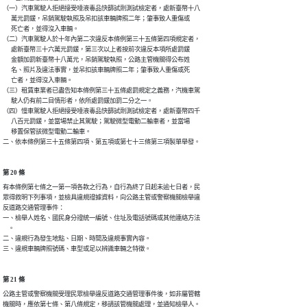
（一）汽車駕駛人拒絕接受唾液毒品快篩試劑測試檢定者，處新臺幣十八

      萬元罰鍰，吊銷駕駛執照及吊扣該車輛牌照二年；肇事致人重傷或

      死亡者，並得沒入車輛。

（二）汽車駕駛人於十年內第二次違反本條例第三十五條第四項規定者，

      處新臺幣三十六萬元罰鍰，第三次以上者按前次違反本項所處罰鍰

      金額加罰新臺幣十八萬元，吊銷駕駛執照，公路主管機關得公布姓

      名、照片及違法事實，並吊扣該車輛牌照二年；肇事致人重傷或死

      亡者，並得沒入車輛。

（三）租賃車業者已盡告知本條例第三十五條處罰規定之義務，汽機車駕

      駛人仍有前二目情形者，依所處罰鍰加罰二分之一。

（四）慢車駕駛人拒絕接受唾液毒品快篩試劑測試檢定者，處新臺幣四千

      八百元罰鍰，並當場禁止其駕駛；駕駛微型電動二輪車者，並當場

      移置保管該微型電動二輪車。

二、依本條例第三十五條第四項、第五項或第七十三條第三項製單舉發。
第 20 條
有本條例第七條之一第一項各款之行為，自行為終了日起未逾七日者，民

眾得敘明下列事項，並檢具違規證據資料，向公路主管或警察機關檢舉違

反道路交通管理事件：

一、檢舉人姓名、國民身分證統一編號、住址及電話號碼或其他連絡方法

    。

二、違規行為發生地點、日期、時間及違規事實內容。

三、違規車輛牌照號碼、車型或足以辨識車輛之特徵。
第 21 條
公路主管或警察機關受理民眾檢舉違反道路交通管理事件後，如非屬管轄

機關時，應依第七條、第八條規定，移請該管機關處理，並通知檢舉人。