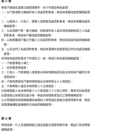
第 25 條
舉發汽車違反道路交通管理事件，依下列規定移送處理：

一、以汽車或動力機械所有人為處罰對象者，移送其車籍地處罰機關處理

    。

二、以租用人、行為人、駕駛人或乘客為處罰對象者，移送其駕籍地處罰

    機關處理。

三、以未領牌汽車、動力機械、拼裝車所有人或未領有駕駛執照之人為處

    罰對象者，移送其戶籍地處罰機關處理。

四、以無駕籍或戶籍之外籍人士為處罰對象者，移送其居留地處罰機關處

    理。

五、以非自然人為處罰對象者，移送其事務所或營業登記所在地處罰機關

    處理。

前項各款處罰對象有下列情形之一者，移送行為地處罰機關處理：

一、汽車肇事致人傷亡。

二、抗拒稽查致傷害。

三、行為人、汽車駕駛人或乘客未領有駕駛執照且無法查明其戶籍所在地

    或居留地。

四、汽車買賣業或汽車修理業違反本條例第五十七條規定。

五、汽車駕駛人違反本條例第三十五條規定。

計程車駕駛人有本條例第三十六條或第三十七條之情形，應受吊扣執業登

記證或廢止執業登記處分者，移送其辦理執業登記之警察機關處理。

以大眾捷運系統營運機構為被通知人舉發違反道路交通管理事件者，移送

其營運機構監督機關所在地處罰機關處理。
第 26 條
舉發慢車、行人及道路障礙之違反道路交通管理事件後，應由行為地警察

機關處理。