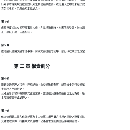
一行為同時觸犯刑事法律及違反本條例規定者，依刑事法律處罰之。但其

行為依本條例規定處罰鍰以外之其他種類處罰，或得沒入之物而未經法院

宣告沒收者，仍應依規定裁處之。
第 4 條
處理違反道路交通管理事件人員，凡執行職務時，均應服裝整齊，儀容端

正，態度和藹，言語懇切。
第 5 條
處理違反道路交通管理事件，有關文書送達之程序，依行政程序法之規定

。
第 二 章 權責劃分
第 6 條
道路交通管理之稽查，違規紀錄，由交通勤務警察，或依法令執行交通稽

查任務人員執行之。

公路主管及警察機關就其主管業務，查獲違反道路交通管理之行為者，應

本於職權舉發或處理之。
第 7 條
依本條例第二章各條款或第九十二條第六項至第八項規定舉發之違反道路

交通管理事件，得由中央及直轄市公路主管機關委任所屬機關處罰。