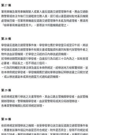
第 27 條
軍用車輛及軍用車輛駕駛人或軍人違反道路交通管理事件者，應由交通勤

務警察或依法令執行交通稽查任務人員，逕行或以書面通知駐地憲兵機關

處理後回復。但軍用車輛違反道路交通管理事件未能及時處理者，應填用

「檢舉軍用車違規意見卡」，郵寄該卡所載機關處理之。
第 28 條
舉發違反道路交通管理事件後，舉發單位應於舉發當日或翌日午前，將該

舉發違反道路交通管理事件有關文書或電腦資料連同有暫代保管物件者之

物件送由該管機關，於舉發之日起四日內移送處罰機關。

前項移送期間其屬逕行舉發者，自違反行為日起三十日內為之。如有查證

必要者，得延長之，但不得逾三個月。

一行為同時觸犯刑事法律及違反本條例規定，經移送地方檢察署偵辦，並

依本條例規定舉發者，舉發機關應於通知單移送聯記明移送書之日期文號

，或以移送書副本或其他適當方式通知處罰機關。
第 29 條
依前條規定應行移送之文書等物件，其由公路主管機關舉發者，由該管機

關辦理移送，警察機關舉發者，由該管警察局或其分局辦理移送。

各專業警察機關比照前項規定辦理。
第 30 條
依前條規定辦理移送之機關，收受舉發單位送交違反道路交通管理事件後

，應審查該事件填記內容是否符合規定、附件是否齊全；發現不符規定或

附件欠缺者，應即協調補正後再行移送；其屬填記錯誤者，並應即日通知
