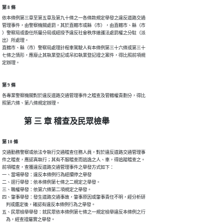
第 8 條
依本條例第三章至第五章及第九十條之一各條款規定舉發之違反道路交通

管理事件，由警察機關處罰，其於直轄市或縣（市），由直轄市、縣（市

）警察局或委任所屬分局或經授予違反社會秩序維護法處罰權之分駐（派

出）所處理。

直轄市、縣（市）警察局處理計程車駕駛人有本條例第三十六條或第三十

七條之情形，應廢止其執業登記或吊扣執業登記證之案件，得比照前項規

定辦理。
第 9 條
各專業警察機關對於違反道路交通管理事件之稽查及管轄權責劃分，得比

照第六條、第八條規定辦理。
第 三 章 稽查及民眾檢舉
第 10 條
交通勤務警察或依法令執行交通稽查任務人員，對於違反道路交通管理事

件之稽查，應認真執行；其有不服稽查而逃逸之人、車，得追蹤稽查之。

前項稽查，查獲違反道路交通管理事件之舉發方式如下：

一、當場舉發：違反本條例行為經攔停之舉發

二、逕行舉發：依本條例第七條之二規定之舉發。

三、職權舉發：依第六條第二項規定之舉發。

四、肇事舉發：發生道路交通事故，肇事原因或肇事責任不明，經分析研

    判或鑑定後，確認有違反本條例行為之舉發。

五、民眾檢舉舉發：就民眾依本條例第七條之一規定檢舉違反本條例之行

    為，經查證屬實之舉發。