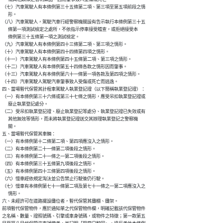
（七）汽車駕駛人有本條例第三十五條第二項、第三項至第五項前段之情

      形。

（八）汽車駕駛人，駕駛汽車行經警察機關設有告示執行本條例第三十五

      條第一項測試檢定之處所，不依指示停車接受稽查，或拒絕接受本

      條例第三十五條第一項之測試檢定。

（九）汽車駕駛人有本條例第四十三條第二項、第三項之情形。

（十）汽車駕駛人有本條例第四十四條第四項之情形。

（十一）汽車駕駛人有本條例第四十五條第二項、第三項之情形。

（十二）汽車駕駛人有本條例第五十四條各款之情形因而肇事。

（十三）汽車駕駛人有本條例第六十一條第一項各款及第四項之情形。

（十四）汽車駕駛人駕駛汽車肇事致人受傷或死亡而逃逸。

四、當場暫代保管其計程車駕駛人執業登記證（以下簡稱執業登記證）：

（一）有本條例第三十六條或第三十七條之情形，應受吊扣執業登記證或

      廢止執業登記處分。

（二）受吊扣執業登記證、廢止執業登記等處分、執業登記證已失效或有

      其他無效等情形，而未將執業登記證送交其辦理執業登記之警察機

      關。

五、當場暫代保管其車輛：

（一）有本條例第十二條第二項、第四項應沒入之情形。

（二）有本條例第二十一條第二項後段之情形。

（三）有本條例第二十一條之一第二項後段之情形。

（四）有本條例第三十五條第九項後段之情形。

（五）有本條例第四十三條第四項後段之情形。

（六）慢車經依規定淘汰並公告禁止行駛後仍行駛。

（七）慢車有本條例第七十一條第二項及第七十一條之一第二項應沒入之

      情形。

六、未經許可在道路擺設攤位者，暫代保管其攤棚、攤架。

前項暫代保管物件，應於通知單之代保管物件欄，明確記載該代保管物件

之名稱、數量、證照號碼、引擎或車身號碼，或物件之特徵；第一款第五
