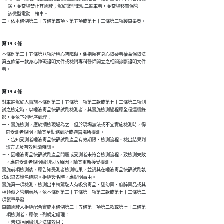
      鍰，並當場禁止其駕駛；駕駛微型電動二輪車者，並當場移置保管

      該微型電動二輪車。

二、依本條例第三十五條第四項、第五項或第七十三條第三項製單舉發。
第 19-3 條
本條例第三十五條第八項所稱心智障礙，係指領有身心障礙者權益保障法

第五條第一款身心障礙證明文件或檢附專科醫師開立之相關診斷證明文件

者。
第 19-4 條
對車輛駕駛人實施本條例第三十五條第一項第二款或第七十三條第二項測

試之檢定時，以唾液毒品快篩試劑檢測者，其實施檢測過程應全程連續錄

影，並依下列程序處理：

一、實施檢測，應於攔檢現場為之。但於現場無法或不宜實施檢測時，得

    向受測者說明，請其至勤務處所或適當場所檢測。

二、告知受測者唾液毒品快篩試劑產品有效期限、檢測流程、檢出結果判

    讀方式及有效判讀時間。

三、因唾液毒品快篩試劑產品問題或受測者未符合檢測流程，致檢測失敗

    ，應向受測者說明檢測失敗原因，請其重新接受檢測。

實施前項檢測後，應告知受測者檢測結果，並請其在唾液毒品快篩試劑執

法紀錄表簽名確認。拒絕簽名時，應記明事由。

實施第一項檢測，檢測出車輛駕駛人有吸食毒品、迷幻藥、麻醉藥品或其

相類似之管制藥品，依本條例第三十五條第一項第二款或第七十三條第二

項製單舉發。

車輛駕駛人拒絕配合實施本條例第三十五條第一項第二款或第七十三條第

二項檢測者，應依下列規定處理：

一、告知拒絕檢測之法律效果：
