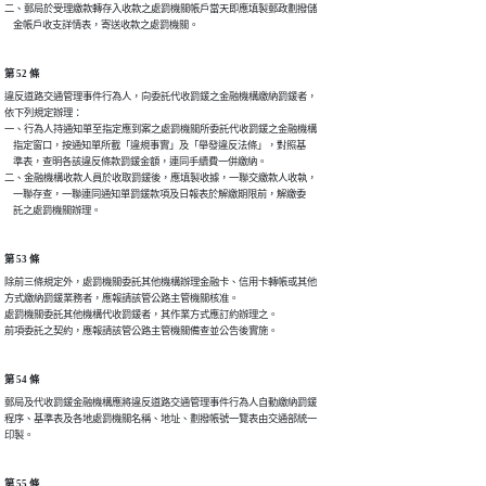
二、郵局於受理繳款轉存入收款之處罰機關帳戶當天即應填製郵政劃撥儲

    金帳戶收支詳情表，寄送收款之處罰機關。
第 52 條
違反道路交通管理事件行為人，向委託代收罰鍰之金融機構繳納罰鍰者，

依下列規定辦理：

一、行為人持通知單至指定應到案之處罰機關所委託代收罰鍰之金融機構

    指定窗口，按通知單所載「違規事實」及「舉發違反法條」，對照基

    準表，查明各該違反條款罰鍰金額，連同手續費一併繳納。

二、金融機構收款人員於收取罰鍰後，應填製收據，一聯交繳款人收執，

    一聯存查，一聯連同通知單罰鍰款項及日報表於解繳期限前，解繳委

    託之處罰機關辦理。
第 53 條
除前三條規定外，處罰機關委託其他機構辦理金融卡、信用卡轉帳或其他

方式繳納罰鍰業務者，應報請該管公路主管機關核准。

處罰機關委託其他機構代收罰鍰者，其作業方式應訂約辦理之。

前項委託之契約，應報請該管公路主管機關備查並公告後實施。
第 54 條
郵局及代收罰鍰金融機構應將違反道路交通管理事件行為人自動繳納罰鍰

程序、基準表及各地處罰機關名稱、地址、劃撥帳號一覽表由交通部統一

印製。
第 55 條