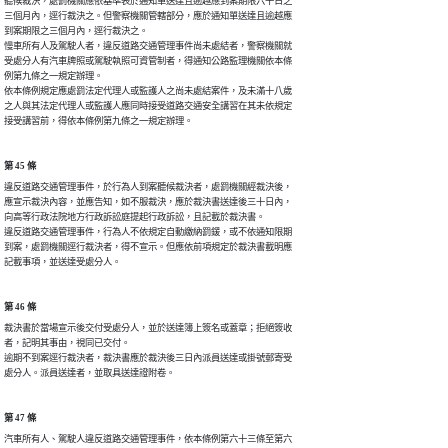
聽候裁決，處罰機關應依基準表於通知單送達且逾越應到案期限六十日之

三個月內，逕行裁決之。但警察機關管轄部分，應於通知單送達且逾越應

到案期限之三個月內，逕行裁決之。

慢車所有人及駕駛人者，違反道路交通管理事件尚未處結者，警察機關就

受處分人有汽車牌照或駕駛執照可資管制者，得通知公路監理機關依本條

例第九條之一規定辦理。

依本條例規定應處罰法定代理人或監護人之尚未處結案件，及未滿十八歲

之人與其法定代理人或監護人應同時接受道路交通安全講習在其未依規定

接受講習前，得依本條例第九條之一規定辦理。
第 45 條
違反道路交通管理事件，於行為人到案聽候裁決者，處罰機關經裁決後，

應宣示裁決內容，並應告知，如不服裁決，應於裁決書送達後三十日內，

向高等行政法院地方行政訴訟庭提起行政訴訟，且記載於裁決書。

違反道路交通管理事件，行為人不依規定自動繳納罰鍰，或不依通知限期

到案，處罰機關逕行裁決者，得不宣示。但應依前項規定於裁決書載明應

記載事項，並送達受處分人。
第 46 條
裁決書於當場宣示後交付受處分人，並於送達簿上簽名或蓋章；拒絕簽收

者，記明其事由，視同已交付。

逾期不到案逕行裁決者，裁決書應於裁決後三日內派員送達或掛號郵寄受

處分人。派員送達者，並取具送達證附卷。
第 47 條
汽車所有人、駕駛人違反道路交通管理事件，依本條例第六十三條至第六
