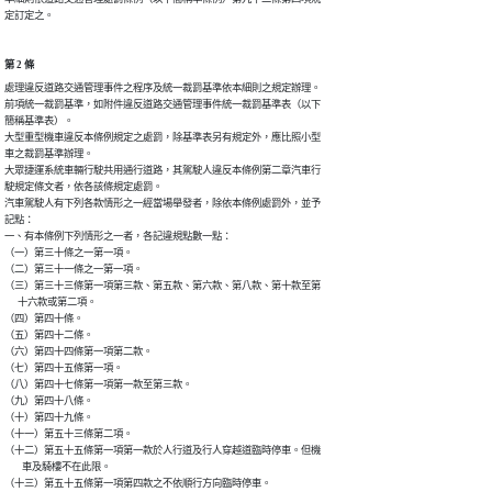
定訂定之。
第 2 條
處理違反道路交通管理事件之程序及統一裁罰基準依本細則之規定辦理。

前項統一裁罰基準，如附件違反道路交通管理事件統一裁罰基準表（以下

簡稱基準表）。

大型重型機車違反本條例規定之處罰，除基準表另有規定外，應比照小型

車之裁罰基準辦理。

大眾捷運系統車輛行駛共用通行道路，其駕駛人違反本條例第二章汽車行

駛規定條文者，依各該條規定處罰。

汽車駕駛人有下列各款情形之一經當場舉發者，除依本條例處罰外，並予

記點：

一、有本條例下列情形之一者，各記違規點數一點：

（一）第三十條之一第一項。

（二）第三十一條之一第一項。

（三）第三十三條第一項第三款、第五款、第六款、第八款、第十款至第

      十六款或第二項。

（四）第四十條。

（五）第四十二條。

（六）第四十四條第一項第二款。

（七）第四十五條第一項。

（八）第四十七條第一項第一款至第三款。

（九）第四十八條。

（十）第四十九條。

（十一）第五十三條第二項。

（十二）第五十五條第一項第一款於人行道及行人穿越道臨時停車。但機

        車及騎樓不在此限。

（十三）第五十五條第一項第四款之不依順行方向臨時停車。
