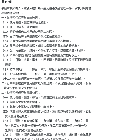
第 16 條
舉發車輛所有人、駕駛人或行為人違反道路交通管理事件，依下列規定當

場暫代保管物件：

一、當場暫代保管其車輛牌照：

（一）使用偽造、變造或矇領之牌照。

（二）使用吊銷或註銷之牌照。

（三）牌照借供他車使用或使用他車牌照。

（四）已領有號牌而未懸掛或不依指定位置懸掛。

（五）不依規定期限換領號牌經再通知後逾期仍不換領。

（六）領用試車或臨時牌照，期滿未繳還或載運客貨收費營業。

（七）領用古董車專用牌照，不依規定之時間、路線或區域內行駛。

（八）汽車不依限期參加定期檢驗或臨時檢驗逾期六個月以上。

（九）汽車引擎、底盤、電系、車門損壞，行駛時顯有危險而不即行停駛

      修復。

（十）依本條例第二十一條第一項第一款至第五款移置保管該汽機車時。

（十一）依本條例第二十一條之一第一項移置保管該汽車時。

（十二）依本條例第三十五條第七項或第九項移置保管該汽機車時。

二、行車執照或拖車使用證有效期間屆滿，不依規定換領而行駛者，代保

    管其行車執照或拖車使用證。

三、當場暫代保管其駕駛執照：

（一）使用偽造、變造、矇領、吊銷或註銷之駕駛執照駕車。

（二）持逾期之駕駛執照駕車。

（三）職業汽車駕駛人逾期審驗一年以上。

（四）汽車駕駛人駕車於應繳費之公路，強行闖越收費站逃避繳費，致收

      費人員受傷或死亡。

（五）汽車駕駛人有本條例第二十九條第一項各款、第二十九條之二第一

      項、第二項、第三十條第一項各款、第二項或第三十條之一第一項

      之情形，因而致人重傷或死亡。

（六）汽車駕駛人酒精濃度超過規定標準、吸食毒品、迷幻藥、麻醉藥品

      或其相類似之管制藥品，因而肇事致人重傷或死亡。
