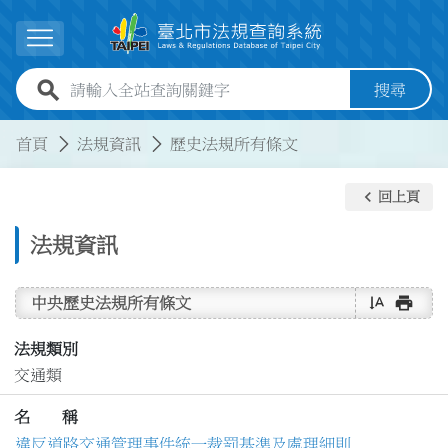
跳到主要內容
展開選單
全站查詢關鍵字欄位
搜尋
:::
:::
首頁
法規資訊
歷史法規所有條文
keyboard_arrow_left
回上頁
法規資訊
text_rotate_vertical
print
中央歷史法規所有條文
法規類別
交通類
名 稱
違反道路交通管理事件統一裁罰基準及處理細則