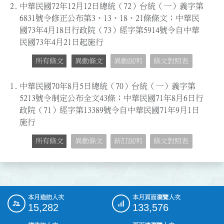
2.
中華民國72年12月12日總統（72）台統（一）義字第
6831號令修正公布第3、13、18、21條條文；中華民
國73年4月18日行政院（73）經字第5914號令自中華
民國73年4月21日起施行
所有條文
異動條文
異動說明
條文對照表
1.
中華民國70年8月5日總統（70）台統（一）義字第
5213號令制定公布全文43條；中華民國71年8月6日行
政院（71）經字第13389號令自中華民國71年9月1日
施行
所有條文
異動條文
新訂說明
條文對照表
本月造訪人次
本月頁面瀏覽人次
:::
15,282
133,576