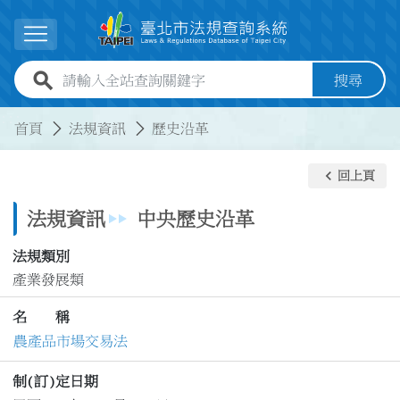
跳到主要內容
展開選單
全站查詢關鍵字欄位
搜尋
:::
:::
首頁
法規資訊
歷史沿革
keyboard_arrow_left
回上頁
法規資訊
中央歷史沿革
法規類別
產業發展類
名 稱
農產品市場交易法
制(訂)定日期