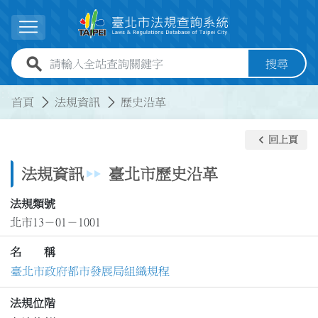
跳到主要內容
展開選單
全站查詢關鍵字欄位
搜尋
:::
:::
首頁
法規資訊
歷史沿革
keyboard_arrow_left
回上頁
法規資訊
臺北市歷史沿革
法規類號
北市13－01－1001
名 稱
臺北市政府都市發展局組織規程
法規位階