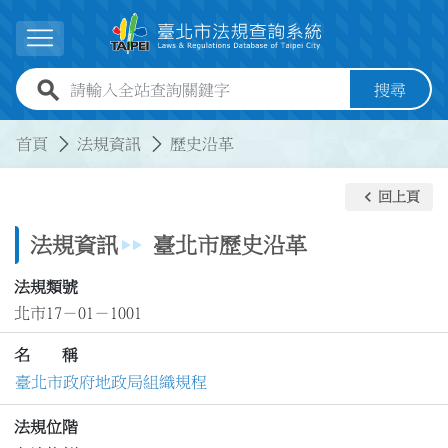
跳到主要內容
展開選單
全站查詢關鍵字欄位
搜尋
:::
:::
首頁
法規資訊
歷史沿革
keyboard_arrow_left
回上頁
法規資訊
臺北市歷史沿革
法規類號
北市17－01－1001
名 稱
臺北市政府地政局組織規程
法規位階