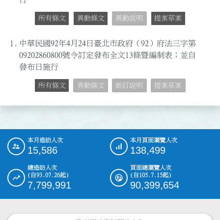
所有條文
異動條文
異動說明
提案草案
1.
中華民國92年4月24日臺北市政府（92）府法三字第
09202860800號令訂定發布全文13條暨編制表；並自
發布日施行
所有條文
異動條文
新訂說明
提案草案
本月造訪人次
本月頁面瀏覽人次
:::
15,586
138,499
總造訪人次
頁面總瀏覽人次
(自93.07.26起)
(自105.7.15起)
7,799,991
90,399,654