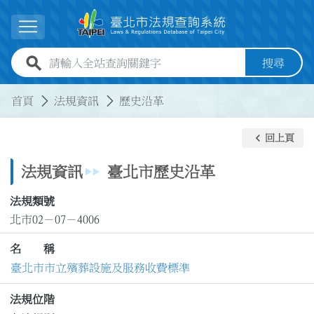
跳到主要內容
展開選單
全站查詢關鍵字欄位
搜尋
:::
:::
首頁
法規資訊
歷史沿革
keyboard_arrow_left
回上頁
法規資訊
臺北市歷史沿革
法規類號
北市02－07－4006
名 稱
臺北市市立殯葬設施及服務收費標準
法規位階