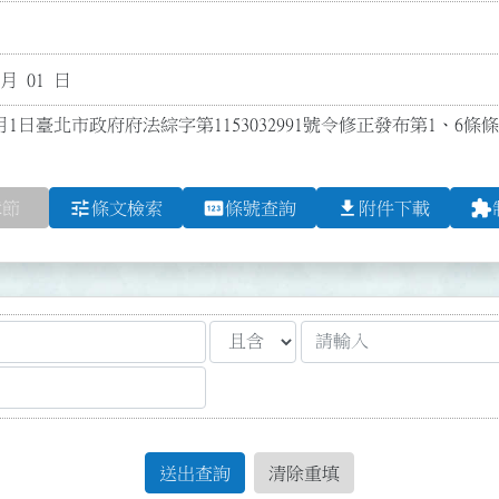
 月 01 日
月1日臺北市政府府法綜字第1153032991號令修正發布第1、6條
tune
pin
file_download
extension
章節
條文檢索
條號查詢
附件下載
送出查詢
清除重填