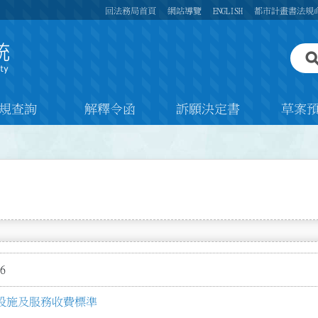
回法務局首頁
網站導覽
ENGLISH
都市計畫書法規
規查詢
解釋令函
訴願決定書
草案
6
設施及服務收費標準