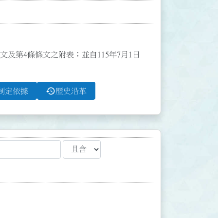
條文及第4條條文之附表；並自115年7月1日
history
制定依據
歷史沿革