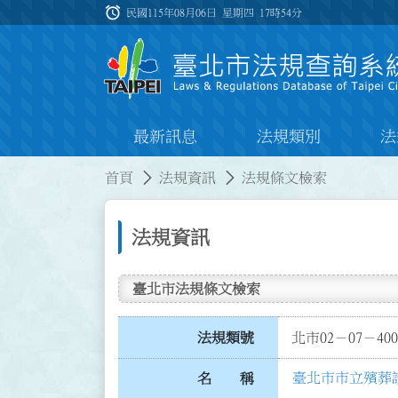
跳到主要內容
alarm
:::
民國115年08月06日 星期四
17時54分
最新訊息
法規類別
法
:::
:::
首頁
法規資訊
法規條文檢索
法規資訊
臺北市法規條文檢索
法規類號
北市02－07－400
臺北市市立殯葬
名 稱