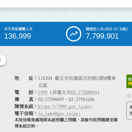
本月頁面瀏覽人次
總造訪人次
(自93.07.26起)
136,999
7,799,901
策
地 址
110204 臺北市信義區市府路1號8樓東
北區
電 話
1999
(非臺北市
02-27208889
)
小
傳 真
02-27596695、02-27593266
陳情系統
https://1999.gov.taipei
電子信箱
la_laws@gov.taipei
本局信箱係處理與系統相關之問題，其餘市政問題請至陳
情系統反映。