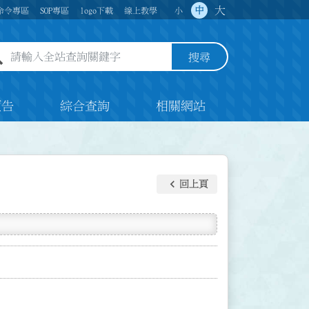
大
中
命令專區
SOP專區
logo下載
線上教學
小
全站查詢關鍵字欄位
搜尋
預告
綜合查詢
相關網站
keyboard_arrow_left
回上頁