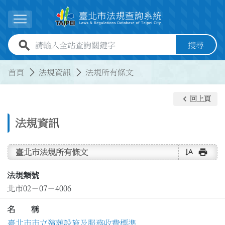
跳到主要內容
展開選單
全站查詢關鍵字欄位
搜尋
:::
:::
首頁
法規資訊
法規所有條文
keyboard_arrow_left
回上頁
法規資訊
text_rotate_vertical
print
臺北市法規所有條文
法規類號
北市02－07－4006
名 稱
臺北市市立殯葬設施及服務收費標準