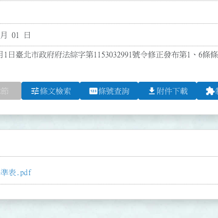
 月 01 日
月1日臺北市政府府法綜字第1153032991號令修正發布第1、6條
tune
pin
file_download
extension
章節
條文檢索
條號查詢
附件下載
表.pdf