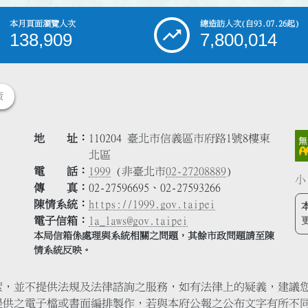
本月頁面瀏覽人次
總造訪人次
(自93.07.26起)
138,909
7,800,014
策
地 址
110204 臺北市信義區市府路1號8樓東
北區
電 話
1999
(非臺北市
02-27208889
)
小
傳 真
02-27596695、02-27593266
陳情系統
https://1999.gov.taipei
電子信箱
la_laws@gov.taipei
本局信箱係處理與系統相關之問題，其餘市政問題請至陳
情系統反映。
索，並不提供法規及法律諮詢之服務，如有法律上的疑義，建議
提供之電子檔或書面編排製作，若與本府公報之公布文字有所不