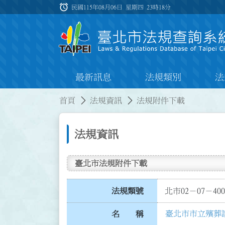
跳到主要內容
alarm
:::
民國115年08月06日 星期四
23時18分
最新訊息
法規類別
法
:::
:::
首頁
法規資訊
法規附件下載
法規資訊
臺北市法規附件下載
法規類號
北市02－07－400
臺北市市立殯葬
名 稱