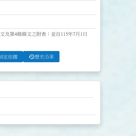
條文及第4條條文之附表；並自115年7月1日
history
制定依據
歷史沿革