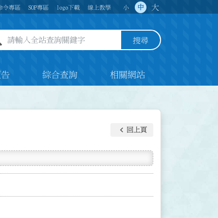
大
中
命令專區
SOP專區
logo下載
線上教學
小
全站查詢關鍵字欄位
搜尋
預告
綜合查詢
相關網站
keyboard_arrow_left
回上頁