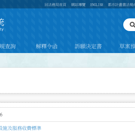
回法務局首頁
網站導覽
ENGLISH
都市計畫書法規
規查詢
解釋令函
訴願決定書
草案
6
設施及服務收費標準