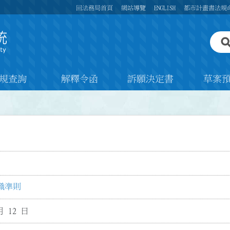
回法務局首頁
網站導覽
ENGLISH
都市計畫書法規
規查詢
解釋令函
訴願決定書
草案
織準則
月 12 日