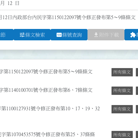
 月 12 日
月12日內政部台內民字第1150122097號令修正發布第5～9條條文
tune
pin
file_download
extension
章節
條文檢索
條號查詢
附件下載
第1150122097號令修正發布第5～9條條文
所有條文
第1140100701號令修正發布第6、7條條文
所有條文
100127931號令修正發布第10、17、19、32
所有條文
第1070453575號令修正發布第25、37條條
所有條文