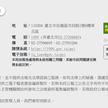
策
地 址
110204 臺北市信義區市府路1號8樓東
北區
電 話
1999
(非臺北市
02-27208889
)
小
傳 真
02-27596695、02-27593266
陳情系統
https://1999.gov.taipei
電子信箱
la_laws@gov.taipei
本局信箱係處理與系統相關之問題，其餘市政問題請至陳
情系統反映。
索，並不提供法規及法律諮詢之服務，如有法律上的疑義，建議
提供之電子檔或書面編排製作，若與本府公報之公布文字有所不
各主管機關網站所發布之法規資料蒐集編排製作，若與政府公報
網站管理人員，我們會即刻修正。