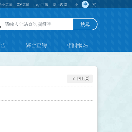
大
中
命令專區
SOP專區
logo下載
線上教學
小
全站查詢關鍵字欄位
搜尋
預告
綜合查詢
相關網站
keyboard_arrow_left
回上頁