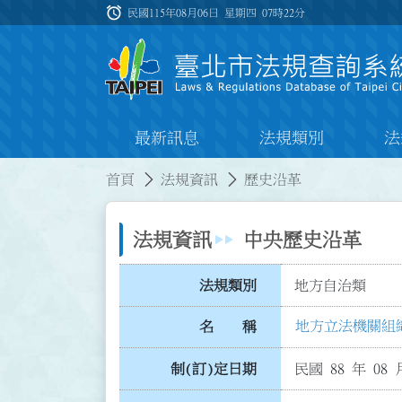
跳到主要內容
alarm
:::
民國115年08月06日 星期四
07時22分
最新訊息
法規類別
法
:::
:::
首頁
法規資訊
歷史沿革
法規資訊
中央歷史沿革
法規類別
地方自治類
地方立法機關組
名 稱
制(訂)定日期
民國 88 年 08 