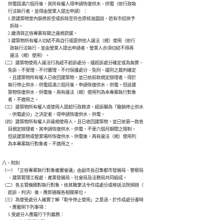
      供電屆滿六個月後，其所有權人得申請恢復供水、供電（依行政執

      行法執行者，並得由營業人提出申請）：

      1.原建築物室內裝修拆空或拆除至符合原核准圖說，若有市招併予

        拆除。

      2.繳清與正俗專案有關之違規罰鍰。

      3.建築物所有權人切結不再自行或提供他人違法（規）使用（依行

        政執行法執行，並由營業人提出申請者，營業人亦須切結不得再

        違法（規）使用）。

（二）建築物使用人違法行為經不起訴處分、緩起訴處分確定或為無罪、

      免訴、不受理、不付審理、不付保護處分、免刑、緩刑之裁判確定

      ，且建築物所有權人已收回建築物，並已依前款規定辦理者，得於

      執行停止供水、供電屆滿三個月後，申請恢復供水、供電。但該建

      築物恢復供水、供電後，再有違法（規）使用列為本專案執行對象

      者，不適用之。

（三）建築物所有權人或使用人提起行政救濟，經訴願為「撤銷停止供水

      、供電處分」之決定者，得申請恢復供水、供電。

（四）建築物所有權人非違規使用人，且已收回建築物，並已依第一款各

      目規定辦理者，其申請恢復供水、供電，不受六個月期間之限制。

      但該建築物或營業場所恢復供水、供電後，再有違法（規）使用列

      為本專案執行對象者，不適用之。
八、附則

（一）「正俗專案執行對象複審會議」由副市長召集都市發展局、警察局

      、建築管理工程處、產業發展局、社會局及法務局共同組成。

（二）各主管機關對執行對象，依其職掌法令作成處分或移送法院偵辦（

      起訴、判決）後，應即通報各相關單位。

（三）為使受處分人確實了解「勒令停止使用」之意涵，於作成處分書時

      ，應載明下列事項：

      1.受處分人應履行下列義務：
