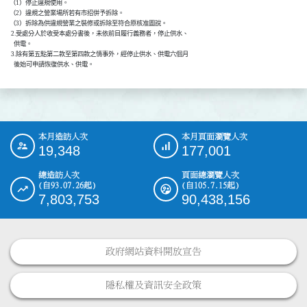
     （1）停止違規使用。

     （2）違規之營業場所若有市招併予拆除。

     （3）拆除為供違規營業之裝修或拆除至符合原核准圖說。

      2.受處分人於收受本處分書後，未依前目履行義務者，停止供水、

        供電。

      3.除有第五點第二款至第四款之情事外，經停止供水、供電六個月

        後始可申請恢復供水、供電。
本月造訪人次
本月頁面瀏覽人次
:::
19,348
177,001
總造訪人次
頁面總瀏覽人次
(自93.07.26起)
(自105.7.15起)
7,803,753
90,438,156
政府網站資料開放宣告
隱私權及資訊安全政策