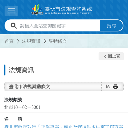
跳到主要內容
展開選單
全站查詢關鍵字欄位
搜尋
:::
:::
首頁
法規資訊
異動條文
keyboard_arrow_left
回上頁
法規資訊
text_rotate_vertical
print
臺北市法規異動條文
法規類號
北市10－02－3001
名 稱
臺北市政府執行「正俗專案」停止及恢復供水供電工作方案