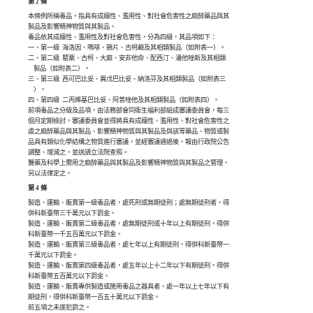
第 2 條
本條例所稱毒品，指具有成癮性、濫用性、對社會危害性之麻醉藥品與其

製品及影響精神物質與其製品。

毒品依其成癮性、濫用性及對社會危害性，分為四級，其品項如下：

一、第一級  海洛因、嗎啡、鴉片、古柯鹼及其相類製品（如附表一）。

二、第二級  罌粟、古柯、大麻、安非他命、配西汀、潘他唑新及其相類

    製品（如附表二）。

三、第三級  西可巴比妥、異戊巴比妥、納洛芬及其相類製品（如附表三

    ）。

四、第四級  二丙烯基巴比妥、阿普唑他及其相類製品（如附表四）。

前項毒品之分級及品項，由法務部會同衛生福利部組成審議委員會，每三

個月定期檢討，審議委員會並得將具有成癮性、濫用性、對社會危害性之

虞之麻醉藥品與其製品、影響精神物質與其製品及與該等藥品、物質或製

品具有類似化學結構之物質進行審議，並經審議通過後，報由行政院公告

調整、增減之，並送請立法院查照。

醫藥及科學上需用之麻醉藥品與其製品及影響精神物質與其製品之管理，

另以法律定之。
第 4 條
製造、運輸、販賣第一級毒品者，處死刑或無期徒刑；處無期徒刑者，得

併科新臺幣三千萬元以下罰金。

製造、運輸、販賣第二級毒品者，處無期徒刑或十年以上有期徒刑，得併

科新臺幣一千五百萬元以下罰金。

製造、運輸、販賣第三級毒品者，處七年以上有期徒刑，得併科新臺幣一

千萬元以下罰金。

製造、運輸、販賣第四級毒品者，處五年以上十二年以下有期徒刑，得併

科新臺幣五百萬元以下罰金。

製造、運輸、販賣專供製造或施用毒品之器具者，處一年以上七年以下有

期徒刑，得併科新臺幣一百五十萬元以下罰金。

前五項之未遂犯罰之。