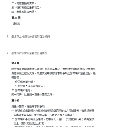
二、向旅客額外需索。

三、強行向旅客推銷物品。

四、為旅客媒介色情。
第 34 條
（刪除）
臺北市土地使用分區管制自治條例
臺北市資訊休閒業管理自治條例
第 4 條
經營資訊休閒業應依法辦理公司或商業登記，並檢附營業場所投保公共意外

責任保險之證明文件，向產業局申請辦理下列事項之營業場所設置登記，始

得營業：

一  公司或商業名稱。

二  公司代表人或商業負責人。

三  營業場所地址。

同一門牌，以登記一資訊休閒業為限。
第 8 條
資訊休閒業，應遵守下列事項︰

一  所提供遊戲軟體內容屬遊戲軟體分級管理辦法之限制級者，營業場所應

    設專區予以區隔，並拒絕未滿十八歲之人進入該專區。

二  營業場所不得有涉及賭博、妨害風化（俗）、其他犯罪行為；或有兌換

    現金、提供其他獎品之行為。
