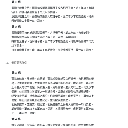
第 13 條
意圖供栽種之用，而運輸或販賣罌粟種子或古柯種子者，處五年以下有期

徒刑，得併科新臺幣五十萬元以下罰金。

意圖供栽種之用，而運輸或販賣大麻種子者，處二年以下有期徒刑，得併

科新臺幣二十萬元以下罰金。
第 14 條
意圖販賣而持有或轉讓罌粟種子、古柯種子者，處三年以下有期徒刑。

意圖販賣而持有或轉讓大麻種子者，處二年以下有期徒刑。

持有罌粟種子、古柯種子者，處二年以下有期徒刑、拘役或新臺幣三萬元

以下罰金。

持有大麻種子者，處一年以下有期徒刑、拘役或新臺幣一萬元以下罰金。
發展觀光條例
第 53 條
觀光旅館業、旅館業、旅行業、觀光遊樂業或民宿經營者，有玷辱國家榮

譽、損害國家利益、妨害善良風俗或詐騙旅客行為者，處新臺幣三萬元以

上十五萬元以下罰鍰；情節重大者，處新臺幣十五萬元以上五十萬元以下

罰鍰，並定期停止其營業之一部或全部，或廢止其營業執照或登記證。

經受停止營業一部或全部之處分，仍繼續營業者，處新臺幣五十萬元以上

罰鍰，廢止其營業執照或登記證，並得按次處罰之。

觀光旅館業、旅館業、旅行業、觀光遊樂業之受僱人員有第一項行為者，

處新臺幣一萬元以上五萬元以下罰鍰；其情節重大者，處新臺幣五萬元以

上三十萬元以下罰鍰。
第 54 條
觀光旅館業、旅館業、旅行業、觀光遊樂業或民宿經營者，經主管機關依
