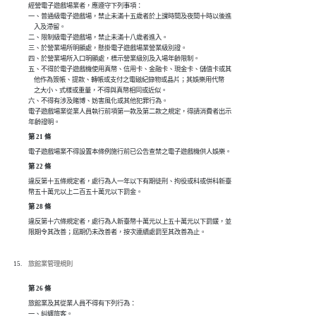
經營電子遊戲場業者，應遵守下列事項：

一、普通級電子遊戲場，禁止未滿十五歲者於上課時間及夜間十時以後進

    入及滯留。

二、限制級電子遊戲場，禁止未滿十八歲者進入。

三、於營業場所明顯處，懸掛電子遊戲場業營業級別證。

四、於營業場所入口明顯處，標示營業級別及入場年齡限制。

五、不得於電子遊戲機使用真幣、信用卡、金融卡、現金卡、儲值卡或其

    他作為簽帳、提款、轉帳或支付之電磁紀錄物或晶片；其娛樂用代幣

    之大小、式樣或重量，不得與真幣相同或近似。

六、不得有涉及賭博、妨害風化或其他犯罪行為。

電子遊戲場業從業人員執行前項第一款及第二款之規定，得請消費者出示

年齡證明。
第 21 條
電子遊戲場業不得設置本條例施行前已公告查禁之電子遊戲機供人娛樂。
第 22 條
違反第十五條規定者，處行為人一年以下有期徒刑、拘役或科或併科新臺

幣五十萬元以上二百五十萬元以下罰金。
第 28 條
違反第十六條規定者，處行為人新臺幣十萬元以上五十萬元以下罰鍰，並

限期令其改善；屆期仍未改善者，按次連續處罰至其改善為止。
旅館業管理規則
第 26 條
旅館業及其從業人員不得有下列行為：

一、糾纏旅客。
