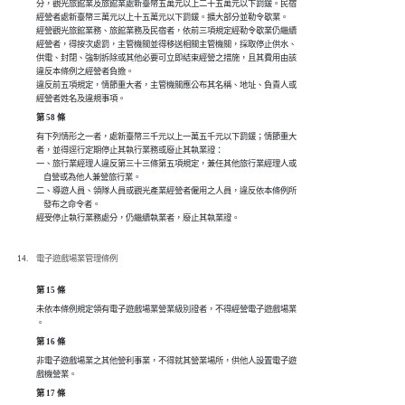
分，觀光旅館業及旅館業處新臺幣五萬元以上二十五萬元以下罰鍰。民宿

經營者處新臺幣三萬元以上十五萬元以下罰鍰。擴大部分並勒令歇業。

經營觀光旅館業務、旅館業務及民宿者，依前三項規定經勒令歇業仍繼續

經營者，得按次處罰，主管機關並得移送相關主管機關，採取停止供水、

供電、封閉、強制拆除或其他必要可立即結束經營之措施，且其費用由該

違反本條例之經營者負擔。

違反前五項規定，情節重大者，主管機關應公布其名稱、地址、負責人或

經營者姓名及違規事項。
第 58 條
有下列情形之一者，處新臺幣三千元以上一萬五千元以下罰鍰；情節重大

者，並得逕行定期停止其執行業務或廢止其執業證：

一、旅行業經理人違反第三十三條第五項規定，兼任其他旅行業經理人或

    自營或為他人兼營旅行業。

二、導遊人員、領隊人員或觀光產業經營者僱用之人員，違反依本條例所

    發布之命令者。

經受停止執行業務處分，仍繼續執業者，廢止其執業證。
電子遊戲場業管理條例
第 15 條
未依本條例規定領有電子遊戲場業營業級別證者，不得經營電子遊戲場業

。
第 16 條
非電子遊戲場業之其他營利事業，不得就其營業場所，供他人設置電子遊

戲機營業。
第 17 條