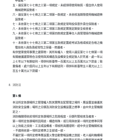
    申報者。

五、違反第七十七條之三第一項規定，未經領得使用執照，擅自供人使用

    機械遊樂設施者。

六、違反第七十七條之三第二項第一款規定，未依核准期限使用機械遊樂

    設施者。

七、未依第七十七條之三第二項第二款規定常時投保意外責任保險者。

八、未依第七十七條之三第二項第三款規定實施定期安全檢查者。

九、未依第七十七條之三第二項第四款規定置專任人員管理操作機械遊樂

    設施者。

十、未依第七十七條之三第二項第五款規定置經考試及格或檢定合格之機

    電技術人員負責經常性之保養、修護者。

有供營業使用事實之建築物，其所有權人、使用人違反第七十七條第一項

有關維護建築物合法使用與其構造及設備安全規定致人於死者，處一年以

上七年以下有期徒刑，得併科新臺幣一百萬元以上五百萬元以下罰金；致

重傷者，處六個月以上五年以下有期徒刑，得併科新臺幣五十萬元以上二

百五十萬元以下罰鍰。
消防法
第 6 條
本法所定各類場所之管理權人對其實際支配管理之場所，應設置並維護其

消防安全設備；場所之分類及消防安全設備設置之標準，由中央主管機關

定之。

消防機關得依前項所定各類場所之危險程度，分類列管檢查及複查。

第一項所定各類場所因用途、構造特殊，或引用與依第一項所定標準同等

以上效能之技術、工法或設備者，得檢附具體證明，經中央主管機關核准

，不適用依第一項所定標準之全部或一部。

不屬於第一項所定標準應設置火警自動警報設備之旅館、老人福利機構場
