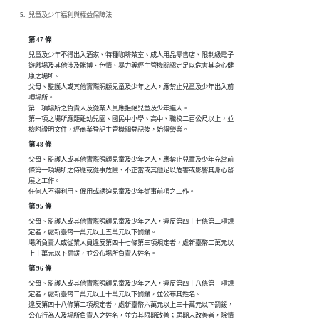
兒童及少年福利與權益保障法
第 47 條
兒童及少年不得出入酒家、特種咖啡茶室、成人用品零售店、限制級電子

遊戲場及其他涉及賭博、色情、暴力等經主管機關認定足以危害其身心健

康之場所。

父母、監護人或其他實際照顧兒童及少年之人，應禁止兒童及少年出入前

項場所。

第一項場所之負責人及從業人員應拒絕兒童及少年進入。

第一項之場所應距離幼兒園、國民中小學、高中、職校二百公尺以上，並

檢附證明文件，經商業登記主管機關登記後，始得營業。
第 48 條
父母、監護人或其他實際照顧兒童及少年之人，應禁止兒童及少年充當前

條第一項場所之侍應或從事危險、不正當或其他足以危害或影響其身心發

展之工作。

任何人不得利用、僱用或誘迫兒童及少年從事前項之工作。
第 95 條
父母、監護人或其他實際照顧兒童及少年之人，違反第四十七條第二項規

定者，處新臺幣一萬元以上五萬元以下罰鍰。

場所負責人或從業人員違反第四十七條第三項規定者，處新臺幣二萬元以

上十萬元以下罰鍰，並公布場所負責人姓名。
第 96 條
父母、監護人或其他實際照顧兒童及少年之人，違反第四十八條第一項規

定者，處新臺幣二萬元以上十萬元以下罰鍰，並公布其姓名。

違反第四十八條第二項規定者，處新臺幣六萬元以上三十萬元以下罰鍰，

公布行為人及場所負責人之姓名，並命其限期改善；屆期未改善者，除情
