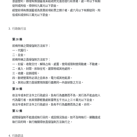
意圖營利，辦理有獎儲蓄或未經政府允准而發行彩票者，處一年以下有期

徒刑或拘役，得併科九萬元以下罰金。

經營前項有獎儲蓄或為買賣前項彩票之媒介者，處六月以下有期徒刑、拘

役或科或併科三萬元以下罰金。
行政執行法
第 28 條
前條所稱之間接強制方法如下：

一、代履行。

二、怠金。

前條所稱之直接強制方法如下：

一、扣留、收取交付、解除占有、處置、使用或限制使用動產、不動產。

二、進入、封閉、拆除住宅、建築物或其他處所。

三、收繳、註銷證照。

四、斷絕營業所必須之自來水、電力或其他能源。

五、其他以實力直接實現與履行義務同一內容狀態之方法。
第 30 條
依法令或本於法令之行政處分，負有行為義務而不為，其行為不能由他人

代為履行者，依其情節輕重處新臺幣五千元以上三十萬元以下怠金。

依法令或本於法令之行政處分，負有不行為義務而為之者，亦同。
第 32 條
經間接強制不能達成執行目的，或因情況急迫，如不及時執行，顯難達成

執行目的時，執行機關得依直接強制方法執行之。
行政罰法