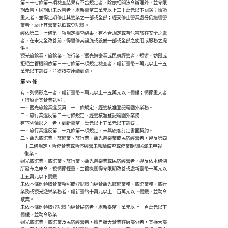
第三十七條第一項檢查結果有不合規定者，除依相關法令辦理外，並令限

期改善，屆期仍未改善者，處新臺幣三萬元以上三十萬元以下罰鍰；情節

重大者，並得定期停止其營業之一部或全部；經受停止營業處分仍繼續營

業者，廢止其營業執照或登記證。

經依第三十七條第一項規定檢查結果，有不合規定或有危害旅客安全之虞

者，在未完全改善前，得暫停其設施或設備一部或全部之使用或服務之提

供。

觀光旅館業、旅館業、旅行業、觀光遊樂業或民宿經營者，規避、妨礙或

拒絕主管機關依第三十七條第一項規定檢查者，處新臺幣三萬元以上十五

萬元以下罰鍰，並得按次連續處罰。
第 55 條
有下列情形之一者，處新臺幣三萬元以上十五萬元以下罰鍰；情節重大者

，得廢止其營業執照：

一、觀光旅館業違反第二十二條規定，經營核准登記範圍外業務。

二、旅行業違反第二十七條規定，經營核准登記範圍外業務。

有下列情形之一者，處新臺幣一萬元以上五萬元以下罰鍰：

一、旅行業違反第二十九條第一項規定，未與旅客訂定書面契約。

二、觀光旅館業、旅館業、旅行業、觀光遊樂業或民宿經營者，違反第四

    十二條規定，暫停營業或暫停經營未報請備查或停業期間屆滿未申報

    復業。

觀光旅館業、旅館業、旅行業、觀光遊樂業或民宿經營者，違反依本條例

所發布之命令，視情節輕重，主管機關得令限期改善或處新臺幣一萬元以

上五萬元以下罰鍰。

未依本條例領取營業執照或登記證而經營觀光旅館業務、旅館業務、旅行

業務或觀光遊樂業務者，處新臺幣十萬元以上二百萬元以下罰鍰，並勒令

歇業。

未依本條例領取登記證而經營民宿者，處新臺幣十萬元以上一百萬元以下

罰鍰，並勒令歇業。

觀光旅館業、旅館業及民宿經營者，擅自擴大營業客房部分者，其擴大部
