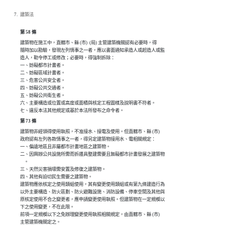
建築法
第 58 條
建築物在施工中，直轄市、縣 (市)  (局) 主管建築機關認有必要時，得

隨時加以勘驗，發現左列情事之一者，應以書面通知承造人或起造人或監

造人，勒令停工或修改；必要時，得強制拆除：

一、妨礙都市計畫者。

二、妨礙區域計畫者。

三、危害公共安全者。

四、妨礙公共交通者。

五、妨礙公共衛生者。

六、主要構造或位置或高度或面積與核定工程圖樣及說明書不符者。

七、違反本法其他規定或基於本法所發布之命令者。
第 73 條
建築物非經領得使用執照，不准接水、接電及使用。但直轄市、縣 (市) 

政府認有左列各款情事之一者，得另定建築物接用水、電相關規定：

一、偏遠地區且非屬都市計畫地區之建築物。

二、因興辦公共設施所需而拆遷具整建需要且無礙都市計畫發展之建築物

    。

三、天然災害損壞需安置及修復之建築物。

四、其他有迫切民生需要之建築物。

建築物應依核定之使用類組使用，其有變更使用類組或有第九條建造行為

以外主要構造、防火區劃、防火避難設施、消防設備、停車空間及其他與

原核定使用不合之變更者，應申請變更使用執照。但建築物在一定規模以

下之使用變更，不在此限。

前項一定規模以下之免辦理變更使用執照相關規定，由直轄市、縣 (市) 

主管建築機關定之。
