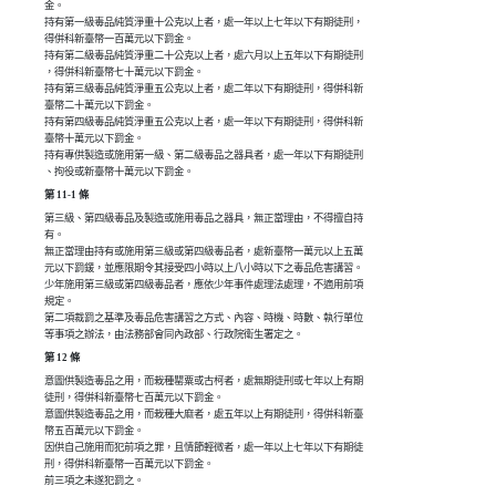
金。

持有第一級毒品純質淨重十公克以上者，處一年以上七年以下有期徒刑，

得併科新臺幣一百萬元以下罰金。

持有第二級毒品純質淨重二十公克以上者，處六月以上五年以下有期徒刑

，得併科新臺幣七十萬元以下罰金。

持有第三級毒品純質淨重五公克以上者，處二年以下有期徒刑，得併科新

臺幣二十萬元以下罰金。

持有第四級毒品純質淨重五公克以上者，處一年以下有期徒刑，得併科新

臺幣十萬元以下罰金。

持有專供製造或施用第一級、第二級毒品之器具者，處一年以下有期徒刑

、拘役或新臺幣十萬元以下罰金。
第 11-1 條
第三級、第四級毒品及製造或施用毒品之器具，無正當理由，不得擅自持

有。

無正當理由持有或施用第三級或第四級毒品者，處新臺幣一萬元以上五萬

元以下罰鍰，並應限期令其接受四小時以上八小時以下之毒品危害講習。

少年施用第三級或第四級毒品者，應依少年事件處理法處理，不適用前項

規定。

第二項裁罰之基準及毒品危害講習之方式、內容、時機、時數、執行單位

等事項之辦法，由法務部會同內政部、行政院衛生署定之。
第 12 條
意圖供製造毒品之用，而栽種罌粟或古柯者，處無期徒刑或七年以上有期

徒刑，得併科新臺幣七百萬元以下罰金。

意圖供製造毒品之用，而栽種大麻者，處五年以上有期徒刑，得併科新臺

幣五百萬元以下罰金。

因供自己施用而犯前項之罪，且情節輕微者，處一年以上七年以下有期徒

刑，得併科新臺幣一百萬元以下罰金。

前三項之未遂犯罰之。