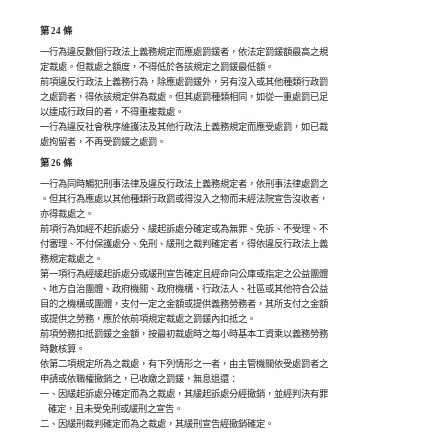
第 24 條
一行為違反數個行政法上義務規定而應處罰鍰者，依法定罰鍰額最高之規

定裁處。但裁處之額度，不得低於各該規定之罰鍰最低額。

前項違反行政法上義務行為，除應處罰鍰外，另有沒入或其他種類行政罰

之處罰者，得依該規定併為裁處。但其處罰種類相同，如從一重處罰已足

以達成行政目的者，不得重複裁處。

一行為違反社會秩序維護法及其他行政法上義務規定而應受處罰，如已裁

處拘留者，不再受罰鍰之處罰。
第 26 條
一行為同時觸犯刑事法律及違反行政法上義務規定者，依刑事法律處罰之

。但其行為應處以其他種類行政罰或得沒入之物而未經法院宣告沒收者，

亦得裁處之。

前項行為如經不起訴處分、緩起訴處分確定或為無罪、免訴、不受理、不

付審理、不付保護處分、免刑、緩刑之裁判確定者，得依違反行政法上義

務規定裁處之。

第一項行為經緩起訴處分或緩刑宣告確定且經命向公庫或指定之公益團體

、地方自治團體、政府機關、政府機構、行政法人、社區或其他符合公益

目的之機構或團體，支付一定之金額或提供義務勞務者，其所支付之金額

或提供之勞務，應於依前項規定裁處之罰鍰內扣抵之。

前項勞務扣抵罰鍰之金額，按最初裁處時之每小時基本工資乘以義務勞務

時數核算。

依第二項規定所為之裁處，有下列情形之一者，由主管機關依受處罰者之

申請或依職權撤銷之，已收繳之罰鍰，無息退還：

一、因緩起訴處分確定而為之裁處，其緩起訴處分經撤銷，並經判決有罪

    確定，且未受免刑或緩刑之宣告。

二、因緩刑裁判確定而為之裁處，其緩刑宣告經撤銷確定。