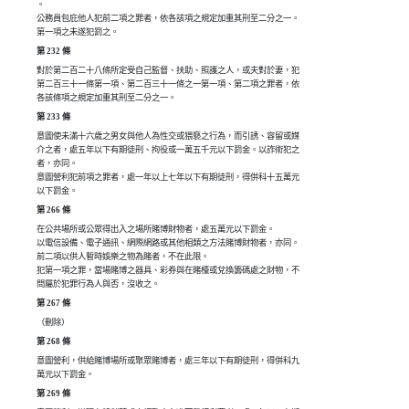
。

公務員包庇他人犯前二項之罪者，依各該項之規定加重其刑至二分之一。

第一項之未遂犯罰之。
第 232 條
對於第二百二十八條所定受自己監督、扶助、照護之人，或夫對於妻，犯

第二百三十一條第一項、第二百三十一條之一第一項、第二項之罪者，依

各該條項之規定加重其刑至二分之一。
第 233 條
意圖使未滿十六歲之男女與他人為性交或猥褻之行為，而引誘、容留或媒

介之者，處五年以下有期徒刑、拘役或一萬五千元以下罰金。以詐術犯之

者，亦同。

意圖營利犯前項之罪者，處一年以上七年以下有期徒刑，得併科十五萬元

以下罰金。
第 266 條
在公共場所或公眾得出入之場所賭博財物者，處五萬元以下罰金。

以電信設備、電子通訊、網際網路或其他相類之方法賭博財物者，亦同。

前二項以供人暫時娛樂之物為賭者，不在此限。

犯第一項之罪，當場賭博之器具、彩券與在賭檯或兌換籌碼處之財物，不

問屬於犯罪行為人與否，沒收之。
第 267 條
（刪除）
第 268 條
意圖營利，供給賭博場所或聚眾賭博者，處三年以下有期徒刑，得併科九

萬元以下罰金。
第 269 條