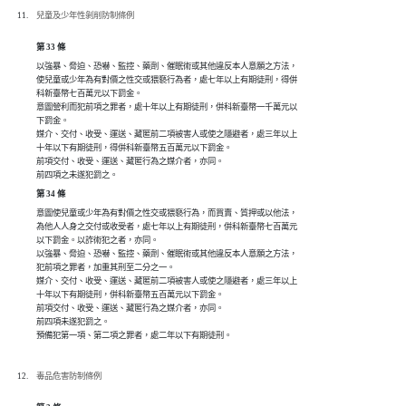
兒童及少年性剝削防制條例
第 33 條
以強暴、脅迫、恐嚇、監控、藥劑、催眠術或其他違反本人意願之方法，

使兒童或少年為有對價之性交或猥褻行為者，處七年以上有期徒刑，得併

科新臺幣七百萬元以下罰金。

意圖營利而犯前項之罪者，處十年以上有期徒刑，併科新臺幣一千萬元以

下罰金。

媒介、交付、收受、運送、藏匿前二項被害人或使之隱避者，處三年以上

十年以下有期徒刑，得併科新臺幣五百萬元以下罰金。

前項交付、收受、運送、藏匿行為之媒介者，亦同。

前四項之未遂犯罰之。
第 34 條
意圖使兒童或少年為有對價之性交或猥褻行為，而買賣、質押或以他法，

為他人人身之交付或收受者，處七年以上有期徒刑，併科新臺幣七百萬元

以下罰金。以詐術犯之者，亦同。

以強暴、脅迫、恐嚇、監控、藥劑、催眠術或其他違反本人意願之方法，

犯前項之罪者，加重其刑至二分之一。

媒介、交付、收受、運送、藏匿前二項被害人或使之隱避者，處三年以上

十年以下有期徒刑，併科新臺幣五百萬元以下罰金。

前項交付、收受、運送、藏匿行為之媒介者，亦同。

前四項未遂犯罰之。

預備犯第一項、第二項之罪者，處二年以下有期徒刑。
毒品危害防制條例