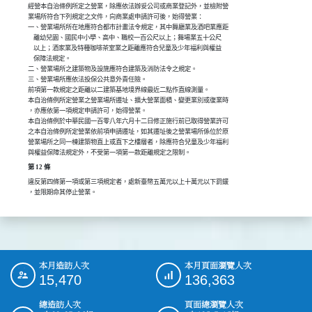
經營本自治條例所定之營業，除應依法辦妥公司或商業登記外，並檢附營

業場所符合下列規定之文件，向商業處申請許可後，始得營業：

一、營業場所所在地應符合都市計畫法令規定，其中舞廳業及酒吧業應距

    離幼兒園、國民中小學、高中、職校一百公尺以上；舞場業五十公尺

    以上；酒家業及特種咖啡茶室業之距離應符合兒童及少年福利與權益

    保障法規定。

二、營業場所之建築物及設施應符合建築及消防法令之規定。

三、營業場所應依法投保公共意外責任險。

前項第一款規定之距離以二建築基地境界線最近二點作直線測量。

本自治條例所定營業之營業場所遷址、擴大營業面積、變更業別或復業時

，亦應依第一項規定申請許可，始得營業。

本自治條例於中華民國一百零八年六月十二日修正施行前已取得營業許可

之本自治條例所定營業依前項申請遷址，如其遷址後之營業場所係位於原

營業場所之同一棟建築物直上或直下之樓層者，除應符合兒童及少年福利

與權益保障法規定外，不受第一項第一款距離規定之限制。
第 12 條
違反第四條第一項或第三項規定者，處新臺幣五萬元以上十萬元以下罰鍰

，並限期命其停止營業。
本月造訪人次
本月頁面瀏覽人次
:::
15,470
136,363
總造訪人次
頁面總瀏覽人次