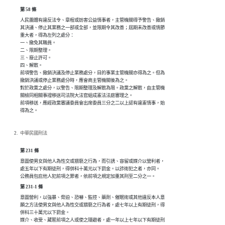
第 58 條
人民團體有違反法令、章程或妨害公益情事者，主管機關得予警告、撤銷

其決議、停止其業務之一部或全部，並限期令其改善；屆期未改善或情節

重大者，得為左列之處分：

一、撤免其職員。

二、限期整理。

三、廢止許可。

四、解散。

前項警告、撤銷決議及停止業務處分，目的事業主管機關亦得為之。但為

撤銷決議或停止業務處分時，應會商主管機關後為之。

對於政黨之處分，以警告、限期整理及解散為限。政黨之解散，由主管機

關檢同相關事證移送司法院大法官組成憲法法庭審理之。

前項移送，應經政黨審議委員會出席委員三分之二以上認有違憲情事，始

得為之。
中華民國刑法
第 231 條
意圖使男女與他人為性交或猥褻之行為，而引誘、容留或媒介以營利者，

處五年以下有期徒刑，得併科十萬元以下罰金。以詐術犯之者，亦同。

公務員包庇他人犯前項之罪者，依前項之規定加重其刑至二分之一。
第 231-1 條
意圖營利，以強暴、脅迫、恐嚇、監控、藥劑、催眠術或其他違反本人意

願之方法使男女與他人為性交或猥褻之行為者，處七年以上有期徒刑，得

併科三十萬元以下罰金。

媒介、收受、藏匿前項之人或使之隱避者，處一年以上七年以下有期徒刑
