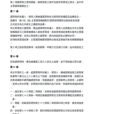
第二項建築物之使用類組、變更使用之條件及程序等事項之辦法，由中央

主管建築機關定之。
第 77 條
建築物所有權人、使用人應維護建築物合法使用與其構造及設備安全。

直轄市、縣 (市)  (局) 主管建築機關對於建築物得隨時派員檢查其有關

公共安全與公共衛生之構造與設備。

供公眾使用之建築物，應由建築物所有權人、使用人定期委託中央主管建

築機關認可之專業機構或人員檢查簽證，其檢查簽證結果應向當地主管建

築機關申報。非供公眾使用之建築物，經內政部認有必要時亦同。

前項檢查簽證結果，主管建築機關得隨時派員或定期會同各有關機關複查

。

第三項之檢查簽證事項、檢查期間、申報方式及施行日期，由內政部定之

。
第 84 條
拆除建築物時，應有維護施工及行人安全之設施，並不得妨礙公眾交通。
第 91 條
有左列情形之一者，處建築物所有權人、使用人、機械遊樂設施之經營者

新臺幣六萬元以上三十萬元以下罰鍰，並限期改善或補辦手續，屆期仍未

改善或補辦手續而繼續使用者，得連續處罰，並限期停止其使用。必要時

，並停止供水供電、封閉或命其於期限內自行拆除，恢復原狀或強制拆除

：

一、違反第七十三條第二項規定，未經核准變更使用擅自使用建築物者。

二、未依第七十七條第一項規定維護建築物合法使用與其構造及設備安全

    者。

三、規避、妨礙或拒絕依第七十七條第二項或第四項之檢查、複查或抽查

    者。

四、未依第七十七條第三項、第四項規定辦理建築物公共安全檢查簽證或
