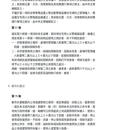
所及中央主管機關公告場所之管理權人，應設置住宅用火災警報器並維護

之；其安裝位置、方式、改善期限及其他應遵行事項之辦法，由中央主管

機關定之。

不屬於第一項所定標準應設置火警自動警報設備住宅場所之管理權人，應

設置住宅用火災警報器並維護之；其安裝位置、方式、改善期限及其他應

遵行事項之辦法，由中央主管機關定之。
第 37 條
違反第六條第一項消防安全設備、第四項住宅用火災警報器設置、維護之

規定或第十一條第一項防焰物品使用之規定者，依下列規定處罰：

一、供營業使用之場所，處場所管理權人新臺幣二萬元以上三十萬元以下

    罰鍰，並通知限期改善。

二、非供營業使用之場所，經通知限期改善，屆期未改善，處場所管理權

    人新臺幣二萬元以上三十萬元以下罰鍰，並通知限期改善。

依前項規定處罰鍰後經通知限期改善，屆期仍不改善者，得按次處罰，並

得予以三十日以下之停業或停止其使用之處分。

規避、妨礙或拒絕第六條第二項之檢查、複查者，處新臺幣六千元以上十

萬元以下罰鍰，並按次處罰及強制執行檢查、複查。
都市計畫法
第 79 條
都市計畫範圍內土地或建築物之使用，或從事建造、採取土石、變更地形

，違反本法或內政部、直轄市、縣（市）政府依本法所發布之命令者，當

地地方政府或鄉、鎮、縣轄市公所得處其土地或建築物所有權人、使用人

或管理人新臺幣六萬元以上三十萬元以下罰鍰，並勒令拆除、改建、停止

使用或恢復原狀。不拆除、改建、停止使用或恢復原狀者，得按次處罰，

並停止供水、供電、封閉、強制拆除或採取其他恢復原狀之措施，其費用

由土地或建築物所有權人、使用人或管理人負擔。
