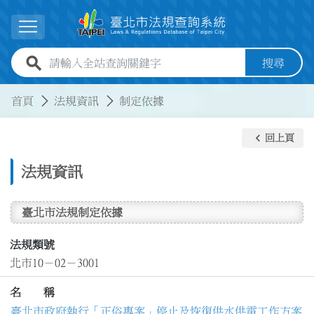
跳到主要內容
展開選單
全站查詢關鍵字欄位
搜尋
:::
:::
首頁
法規資訊
制定依據
keyboard_arrow_left
回上頁
法規資訊
臺北市法規制定依據
法規類號
北市10－02－3001
名 稱
臺北市政府執行「正俗專案」停止及恢復供水供電工作方案