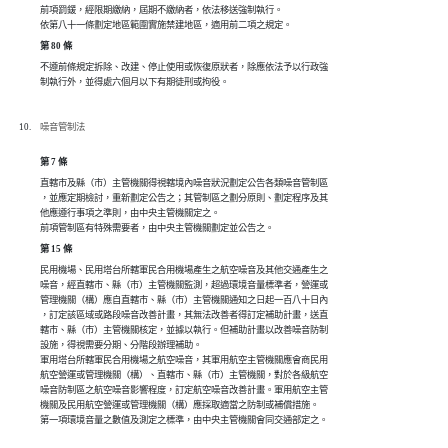
前項罰鍰，經限期繳納，屆期不繳納者，依法移送強制執行。

依第八十一條劃定地區範圍實施禁建地區，適用前二項之規定。
第 80 條
不遵前條規定拆除、改建、停止使用或恢復原狀者，除應依法予以行政強

制執行外，並得處六個月以下有期徒刑或拘役。
噪音管制法
第 7 條
直轄市及縣（市）主管機關得視轄境內噪音狀況劃定公告各類噪音管制區

，並應定期檢討，重新劃定公告之；其管制區之劃分原則、劃定程序及其

他應遵行事項之準則，由中央主管機關定之。

前項管制區有特殊需要者，由中央主管機關劃定並公告之。
第 15 條
民用機場、民用塔台所轄軍民合用機場產生之航空噪音及其他交通產生之

噪音，經直轄市、縣（市）主管機關監測，超過環境音量標準者，營運或

管理機關（構）應自直轄市、縣（市）主管機關通知之日起一百八十日內

，訂定該區域或路段噪音改善計畫，其無法改善者得訂定補助計畫，送直

轄市、縣（市）主管機關核定，並據以執行。但補助計畫以改善噪音防制

設施，得視需要分期、分階段辦理補助。

軍用塔台所轄軍民合用機場之航空噪音，其軍用航空主管機關應會商民用

航空營運或管理機關（構）、直轄市、縣（市）主管機關，對於各級航空

噪音防制區之航空噪音影響程度，訂定航空噪音改善計畫。軍用航空主管

機關及民用航空營運或管理機關（構）應採取適當之防制或補償措施。

第一項環境音量之數值及測定之標準，由中央主管機關會同交通部定之。