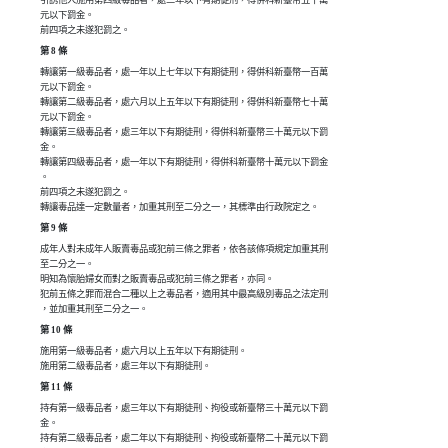
引誘他人施用第四級毒品者，處三年以下有期徒刑，得併科新臺幣五十萬

元以下罰金。

前四項之未遂犯罰之。
第 8 條
轉讓第一級毒品者，處一年以上七年以下有期徒刑，得併科新臺幣一百萬

元以下罰金。

轉讓第二級毒品者，處六月以上五年以下有期徒刑，得併科新臺幣七十萬

元以下罰金。

轉讓第三級毒品者，處三年以下有期徒刑，得併科新臺幣三十萬元以下罰

金。

轉讓第四級毒品者，處一年以下有期徒刑，得併科新臺幣十萬元以下罰金

。

前四項之未遂犯罰之。

轉讓毒品達一定數量者，加重其刑至二分之一，其標準由行政院定之。
第 9 條
成年人對未成年人販賣毒品或犯前三條之罪者，依各該條項規定加重其刑

至二分之一。

明知為懷胎婦女而對之販賣毒品或犯前三條之罪者，亦同。

犯前五條之罪而混合二種以上之毒品者，適用其中最高級別毒品之法定刑

，並加重其刑至二分之一。
第 10 條
施用第一級毒品者，處六月以上五年以下有期徒刑。

施用第二級毒品者，處三年以下有期徒刑。
第 11 條
持有第一級毒品者，處三年以下有期徒刑、拘役或新臺幣三十萬元以下罰

金。

持有第二級毒品者，處二年以下有期徒刑、拘役或新臺幣二十萬元以下罰
