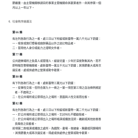
節嚴重，由主管機關移請目的事業主管機關命其歇業者外，命其停業一個

月以上一年以下。
社會秩序維護法
第 66 條
有左列各款行為之一者，處三日以下拘留或新臺幣一萬八千元以下罰鍰：

一、吸食或施打煙毒或麻醉藥品以外之迷幻物品者。

二、冒用他人身分或能力之證明文件者。
第 77 條
公共遊樂場所之負責人或管理人，縱容兒童、少年於深夜聚集其內，而不

即時報告警察機關者，處新臺幣一萬五千元以下罰鍰；其情節重大或再次

違反者，處或併處停止營業或勒令歇業。
第 80 條
有下列各款行為之一者，處新臺幣三萬元以下罰鍰：

一、從事性交易。但符合第九十一條之一第一項至第三項之自治條例規定

    者，不適用之。

二、在公共場所或公眾得出入之場所，意圖與人性交易而拉客。
第 82 條
有左列各款行為之一者，處三日以下拘留或新臺幣一萬二千元以下罰鍰：

一、於公共場所或公眾得出入之場所，乞討叫化不聽勸阻者。

二、於公共場所或公眾得出入之場所唱演或播放淫詞、穢劇或其他妨害善

    良風俗之技藝者。

前項第二款唱演或播放之處所，為戲院、書場、夜總會、舞廳或同類場所

，其情節重大或再次違反者，得處或併處停止營業或勒令歇業。