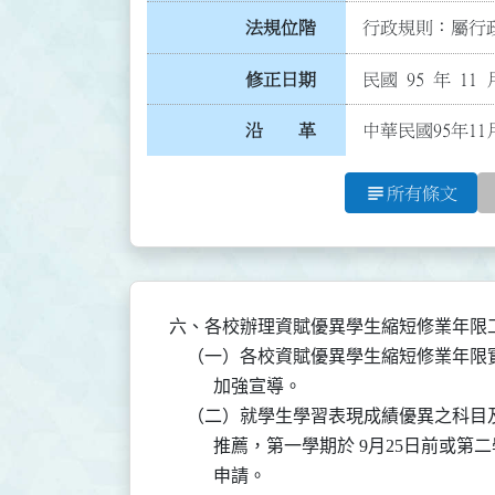
法規位階
行政規則：屬行政
修正日期
民國 95 年 11 
沿 革
中華民國95年11
subject
所有條文
六、各校辦理資賦優異學生縮短修業年限工
    （一）各校資賦優異學生縮短修業年
          加強宣導。

    （二）就學生學習表現成績優異之科
          推薦，第一學期於 9月25日
          申請。
