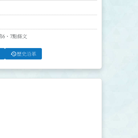
第6、7點條文
history
歷史沿革