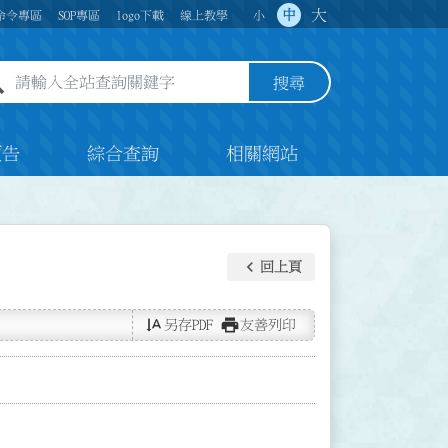
大
中
命令專區
SOP專區
logo下載
線上教學
小
全站查詢關鍵字欄位
搜尋
預告
綜合查詢
相關網站
keyboard_arrow_left
回上頁
text_rotate_vertical
print
另存PDF
友善列印