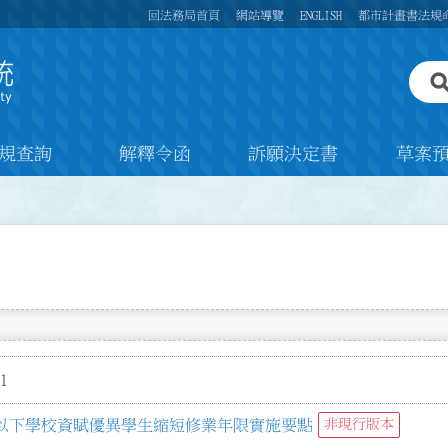
回法務局首頁
網站導覽
ENGLISH
都市計畫書法規
規查詢
解釋令函
訴願決定書
草案
1
以下學校資賦優異學生縮短修業年限實施要點
非現行版本