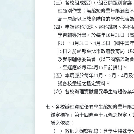
    （三）各校組成甄別小組召開甄別會
          理甄別作業；若縮短修業年
          高一層級以上教育階段的學校代
    （四）申請逐科加速、逐科跳級、各
          學習輔導計畫，於每年10月
          限）、1月31日、4月15日
          15日之前函報臺北市政府教
          及就學輔導委員會（以下簡
          ，至遲應於每年4月15日前提出。

    （五）本局應於每年11月、 2月、
          議各校彙送之鑑定資料。

    （六）各校辦理資賦優異學生縮短修
七、各校辦理資賦優異學生縮短修業年限
    鑑定標準」第十四條至十九條之規定
    議之依據：

    （一）教師之觀察紀錄：含學生特殊