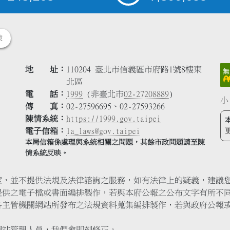
策
地 址
110204 臺北市信義區市府路1號8樓東
北區
電 話
1999
(非臺北市
02-27208889
)
小
傳 真
02-27596695、02-27593266
陳情系統
https://1999.gov.taipei
電子信箱
la_laws@gov.taipei
本局信箱係處理與系統相關之問題，其餘市政問題請至陳
情系統反映。
索，並不提供法規及法律諮詢之服務，如有法律上的疑義，建議
提供之電子檔或書面編排製作，若與本府公報之公布文字有所不
各主管機關網站所發布之法規資料蒐集編排製作，若與政府公報
網站管理人員，我們會即刻修正。