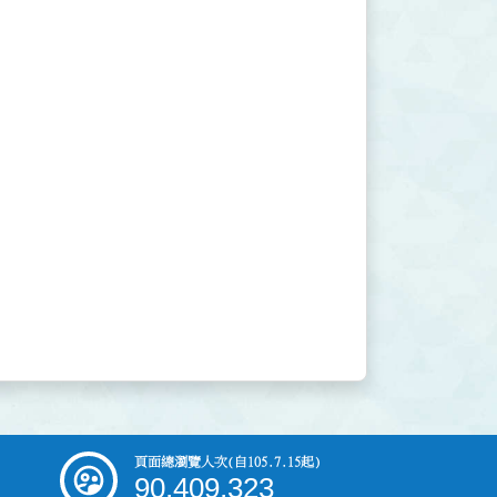
頁面總瀏覽人次
(自105.7.15起)
90,409,323