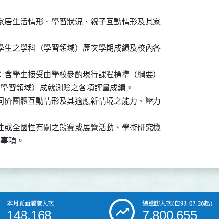
之家居生活情形、學習狀況、親子互動情形及其家

含學生之學科（學習領域）歷次學期成績及校內各

錄：含學生接受由學校參酌現行課程標準（綱要）

編學科（學習領域）成就測驗之各項評量成績。

與同儕團體互動情形及其適應新情境之能力、壓力

際性或全國性有關之競賽或展覽活動、學術研究機

現等事項。
本月頁面瀏覽人次
總造訪人次
(自93.07.26起)
148,168
7,800,655