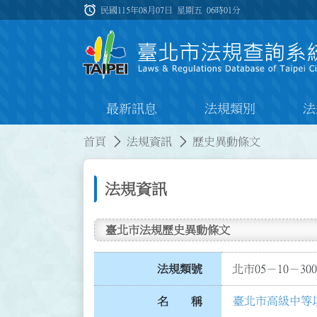
跳到主要內容
alarm
:::
民國115年08月07日 星期五
06時01分
最新訊息
法規類別
法
:::
:::
首頁
法規資訊
歷史異動條文
法規資訊
臺北市法規歷史異動條文
法規類號
北市05－10－300
臺北市高級中等
名 稱