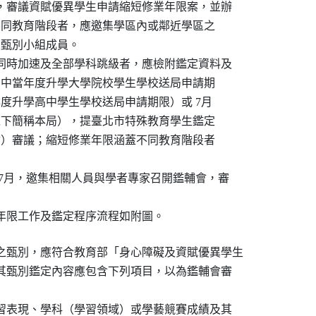
議，審議資賦優異學生申請縮短修業年限案，並辦

限涵蓋不同教育階段者，應邀集學區內或鄰近學區之

表為甄別小組成員。

科同時加速及全部學科跳級者，應檢附鑑定資料及

31日（高中當年度升學大學院校學生學校送局申請期

（國中當年度升學高中學生學校送局申請期限）或 7月

育局（以下簡稱本局），提臺北市特殊教育學生鑑定

稱鑑輔會）審議；縮短修業年限涵蓋不同教育階段者

4月及7月，邀集相關人員與學者專家召開鑑輔會，審

業年限工作及鑑定程序流程如附圖。
之甄別，應符合教育部「身心障礙及資賦優異學生

，其甄別鑑定內容應包含下列項目，以為鑑輔會審

學習表現、學科（學習領域）或學藝競賽成績及其
