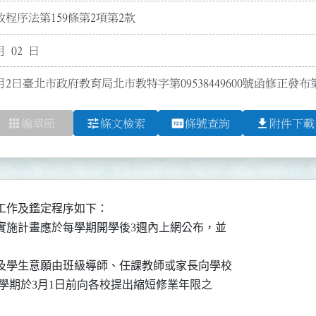
程序法第159條第2項第2款
月 02 日
月2日臺北市政府教育局北市教特字第09538449600號函修正發布
apps
tune
pin
file_download
編章節
條文檢索
條號查詢
附件下載
作及鑑定程序如下：

限實施計畫應於每學期開學後3週內上網公布，並

目及學生意願由班級導師、任課教師或家長向學校

前或第二學期於3月1日前向各校提出縮短修業年限之
