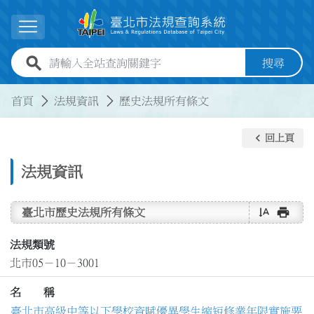
跳到主要內容
展開選單
全站查詢關鍵字欄位
搜尋
:::
:::
首頁
法規資訊
歷史法規所有條文
keyboard_arrow_left
回上頁
法規資訊
text_rotate_vertical
print
臺北市歷史法規所有條文
法規類號
北市05－10－3001
名 稱
臺北市高級中等以下學校資賦優異學生縮短修業年限實施要