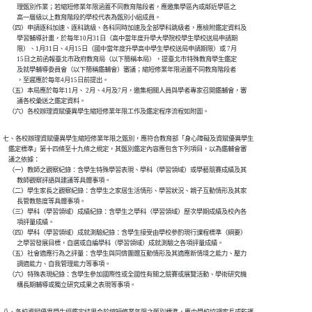
          理甄別作業；若縮短修業年限涵蓋不同教育階段者，應邀集學區內或鄰近學區之

          高一層級以上教育階段的學校代表為甄別小組成員。

    （四）申請逐科加速、逐科跳級、各科同時加速及全部學科跳級者，應檢附鑑定資料及

          學習輔導計畫，於每年10月31日（高中當年度升學大學院校學生學校送局申請期

          限）、1月31日、4月15日（國中當年度升學高中學生學校送局申請期限）或 7月

          15日之前函報臺北市政府教育局（以下簡稱本局），提臺北市特殊教育學生鑑定

          及就學輔導委員會（以下簡稱鑑輔會）審議；縮短修業年限涵蓋不同教育階段者

          ，至遲應於每年4月15日前提出。

    （五）本局應於每年11月、 2月、4月及7月，邀集相關人員與學者專家召開鑑輔會，審

          議各校彙送之鑑定資料。

    （六）各校辦理資賦優異學生縮短修業年限工作及鑑定程序流程如附圖。
七、各校辦理資賦優異學生縮短修業年限之甄別，應符合教育部「身心障礙及資賦優異學生

    鑑定標準」第十四條至十九條之規定，其甄別鑑定內容應包含下列項目，以為鑑輔會審

    議之依據：

    （一）教師之觀察紀錄：含學生特殊學習表現、學科（學習領域）或學藝競賽成績及其

          教師觀察評語與建議等具體事項。

    （二）學生家長之觀察紀錄：含學生之家居生活情形、學習狀況、親子互動情形及其家

          長管教態度等具體事項。

    （三）學科（學習領域）成績紀錄：含學生之學科（學習領域）歷次學期成績及校內各

          項評量成績。

    （四）學科（學習領域）成就測驗紀錄：含學生接受由學校參酌現行課程標準（綱要）

          之學習發展目標，自選或自編學科（學習領域）成就測驗之各項評量成績。

    （五）社會適應行為之評量：含學生與同儕團體互動情形及其適應新情境之能力、壓力

          調適能力、自我管理能力等事項。

    （六）特殊表現紀錄：含學生參加國際性或全國性有關之競賽或展覽活動、學術研究機

          構長期輔導或獨立研究成果之表現等事項。
八、各校資賦優異學生經鑑定結果合於縮短修業年限之甄別標準，應由學校協調家長或監護
