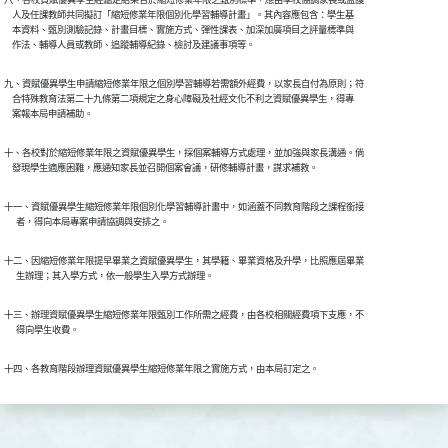
    人及任課教師共同擬訂「縮短修業年限個別化學習輔導計畫」。其內容應包含：學生基

    本資料、甄別測驗記錄、計畫目標、實施方式、彈性課表、加深加廣項目之評量標準與

    作法、輔導人員或教師、追蹤輔導紀錄、檢討及建議事項等。
九、資賦優異學生申請縮短修業年限之個別學習輔導若需額外經費，以家長自付為原則；符

    合特殊教育法第二十九條第二項規定之身心障礙及社經文化不利之資賦優異學生，得專

    案報本局申請補助。
十、各校對於縮短修業年限之資賦優異學生，採個案輔導方式處理，並加強與家長溝通。倘

    發現學生適應困難，應通知家長並召開個案會議，研修輔導計畫，謀求補救。
十一、資賦優異學生縮短修業年限個別化學習輔導計畫中，如涵蓋不同教育階段之課程銜接

      者，得向本局專案申請協調與安排之。
十二、因縮短修業年限提早畢業之資賦優異學生，其學籍、畢業資格及升學，比照應屆畢業

      生辦理；其入學方式，依一般學生入學方式辦理。
十三、辦理資賦優異學生縮短修業年限甄別工作所需之經費，由各校相關經費項下支應，不

      得向學生收費。
十四、各教育階段辦理資賦優異學生縮短修業年限之實施方式，由本局訂定之。