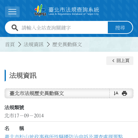
跳到主要內容
展開選單
全站查詢關鍵字欄位
搜尋
:::
:::
首頁
法規資訊
歷史異動條文
keyboard_arrow_left
回上頁
法規資訊
text_rotate_vertical
print
臺北市法規歷史異動條文
法規類號
北市17－09－2014
名 稱
臺北市松山地政事務所性騷擾防治申訴及調查處理要點