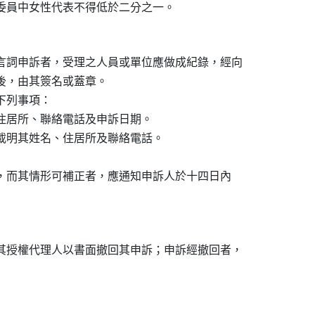
，委員中女性代表不得低於二分之一。

言詞申訴者，受理之人員或單位應做成紀錄，經向

後，由其簽名或蓋章。

下列事項：

、住居所、聯絡電話及申訴日期。

並載明其姓名、住居所及聯絡電話。

定，而其情形可補正者，應通知申訴人於十四日內

其授權代理人以書面撤回其申訴；申訴經撤回者，
