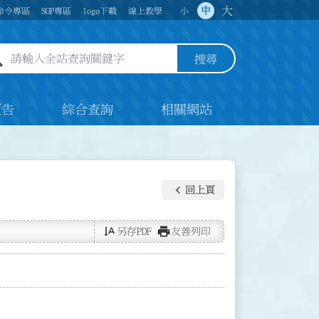
大
中
命令專區
SOP專區
logo下載
線上教學
小
全站查詢關鍵字欄位
搜尋
預告
綜合查詢
相關網站
keyboard_arrow_left
回上頁
text_rotate_vertical
print
另存PDF
友善列印