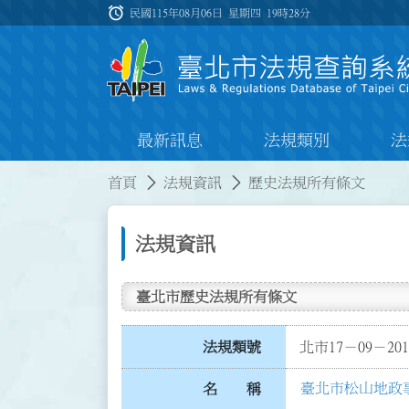
跳到主要內容
alarm
:::
民國115年08月06日 星期四
19時28分
最新訊息
法規類別
法
:::
:::
首頁
法規資訊
歷史法規所有條文
法規資訊
臺北市歷史法規所有條文
法規類號
北市17－09－201
臺北市松山地政
名 稱