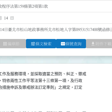
程序法第159條第2項第1款
月 14 日
14日臺北市松山地政事務所北市松地人字第09531517400號函
apps
tune
pin
file_download
編章節
條文檢索
條號查詢
附件下載
工作及服務環境，並採取適當之預防、糾正、懲戒

私，特依兩性工作平等法第十三條第一項，及行政

防治措施申訴及懲戒辦法訂定準則」之規定，訂定
