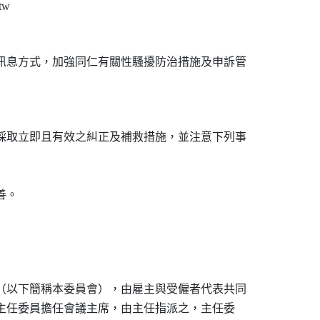
w

訊息方式，加強同仁有關性騷擾防治措施及申訴管

採取立即且有效之糾正及補救措施，並注意下列事

。

（以下簡稱本委員會），由雇主與受僱者代表共同

為主任委員擔任會議主席，由主任指派之，主任委
