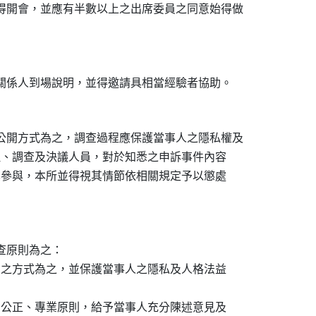
得開會，並應有半數以上之出席委員之同意始得做

關係人到場說明，並得邀請具相當經驗者協助。

公開方式為之，調查過程應保護當事人之隱私權及

處理、調查及決議人員，對於知悉之申訴事件內容

止其參與，本所並得視其情節依相關規定予以懲處



原則為之：

公開之方式為之，並保護當事人之隱私及人格法益

觀、公正、專業原則，給予當事人充分陳述意見及
