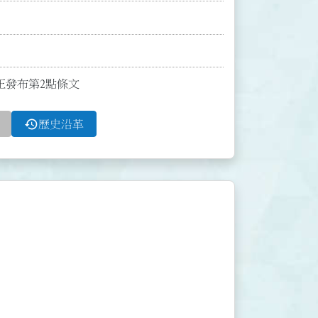
修正發布第2點條文
history
歷史沿革