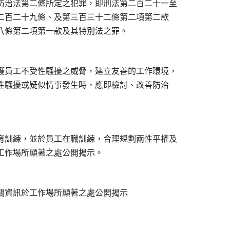
防治法第二條所定之犯罪，即刑法第二百二十一至

第二百二十九條、及第三百三十二條第二項第二款

十八條第二項第一款及其特別法之罪。

護員工不受性騷擾之威脅，建立友善的工作環境，

有性騷擾或疑似情事發生時，應即檢討、改善防治

育訓練，並於員工在職訓練，合理規劃兩性平權及

於工作場所顯著之處公開揭示。

關資訊於工作場所顯著之處公開揭示
