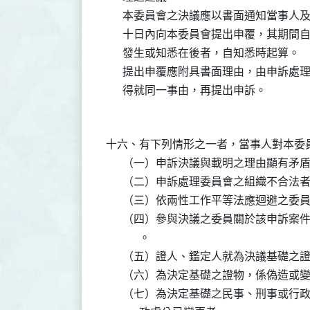
      本委員會之決議應以書面通知當事
      十日內向本委員會提出申覆，其期
      發生或知悉在後者，自知悉時起算。

      提出申覆應附具書面理由，由申訴
      得就同一事由，再提出申訴。

十六、有下列情形之一者，當事人對本委員
      （一）申訴決議與載明之理由顯有矛盾
      （二）申訴處理委員會之組織不合法者
      （三）依兩性工作平等法應迴避之委
      （四）參與決議之委員關於該申訴
            。

      （五）證人、鑑定人就為決議基礎
      （六）為決定基礎之證物，係偽造或變
      （七）為決定基礎之民事、刑事或