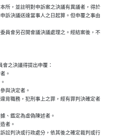
人及本所，並註明對申訴案之決議有異議者，得於

間自申訴決議送達當事人之日起算。但申覆之事由

處理委員會另召開會議決議處理之。經結案後，不

會之決議得提出申覆：

者。

。

員參與決定者。

案件違背職務，犯刑事上之罪，經有罪判決確定者

之證據、鑑定為虛偽陳述者。

造者。

行政訴訟判決或行政處分，依其後之確定裁判或行
