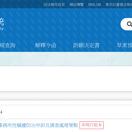
回法務局首頁
網站導覽
ENGLISH
都市計畫書法規
規查詢
解釋令函
訴願決定書
草案
4
事務所性騷擾防治申訴及調查處理要點
非現行版本