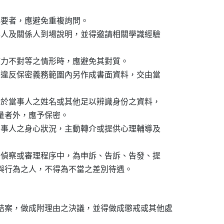
問必要者，應避免重複詢問。

當事人及關係人到場說明，並得邀請相關學識經驗

有權力不對等之情形時，應避免其對質。

於不違反保密義務範圍內另作成書面資料，交由當

，對於當事人之姓名或其他足以辨識身份之資料，

之考量者外，應予保密。

視當事人之身心狀況，主動轉介或提供心理輔導及

查、偵察或審理程序中，為申訴、告訴、告發、提

或其他參與行為之人，不得為不當之差別待遇。

結案，做成附理由之決議，並得做成懲戒或其他處
