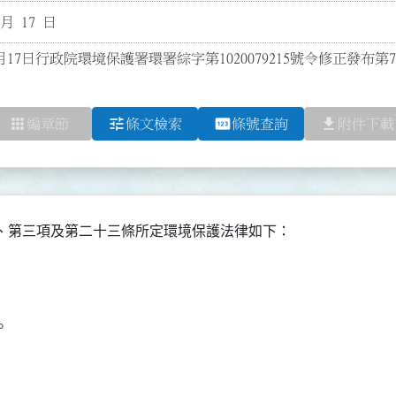
 月 17 日
月17日行政院環境保護署環署綜字第1020079215號令修正發布第
apps
tune
pin
file_download
編章節
條文檢索
條號查詢
附件下載
、第三項及第二十三條所定環境保護法律如下：


