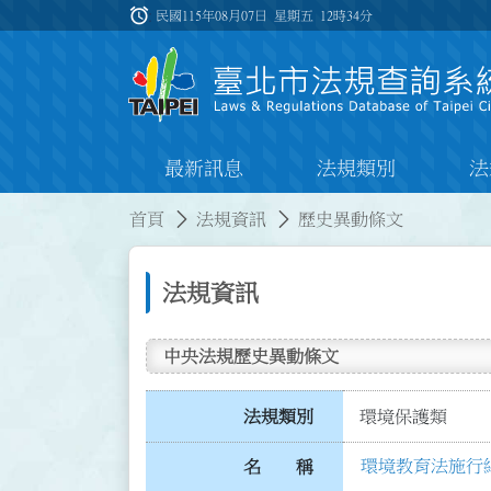
跳到主要內容
alarm
:::
民國115年08月07日 星期五
12時34分
最新訊息
法規類別
法
:::
:::
首頁
法規資訊
歷史異動條文
法規資訊
中央法規歷史異動條文
法規類別
環境保護類
環境教育法施行
名 稱