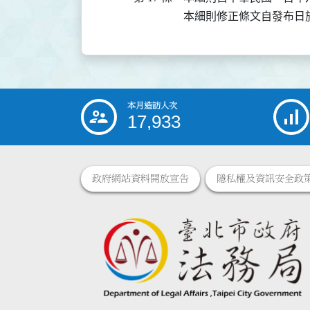
本細則修正條文自發布日
本月造訪人次
:::
17,933
政府網站資料開放宣告
隱私權及資訊安全政