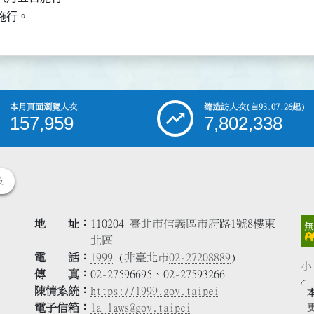
施行。
本月頁面瀏覽人次
總造訪人次
(自93.07.26起)
157,959
7,802,338
策
地 址
110204 臺北市信義區市府路1號8樓東
北區
電 話
1999
(非臺北市
02-27208889
)
小
傳 真
02-27596695、02-27593266
陳情系統
https://1999.gov.taipei
電子信箱
la_laws@gov.taipei