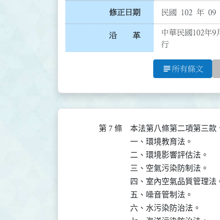
修正日期
民國 102 年 09
中華民國102年9
沿 革
行
subject
所有條文
第 7 條
本法第八條第二項第三款
一、環境教育法。

二、環境影響評估法。

三、空氣污染防制法。

四、室內空氣品質管理法。
五、噪音管制法。

六、水污染防治法。
