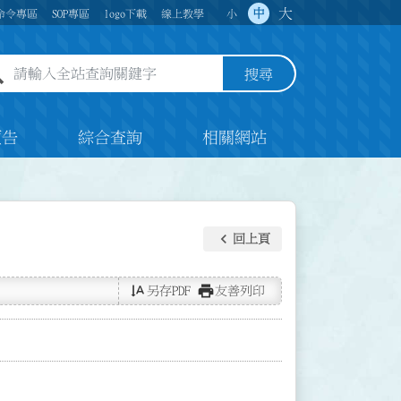
大
中
命令專區
SOP專區
logo下載
線上教學
小
全站查詢關鍵字欄位
搜尋
預告
綜合查詢
相關網站
keyboard_arrow_left
回上頁
text_rotate_vertical
print
另存PDF
友善列印