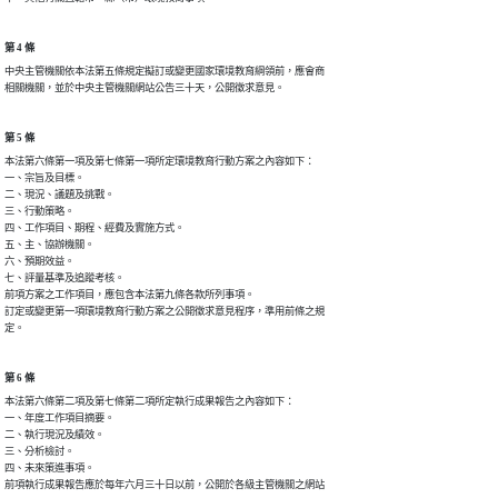
第 4 條
中央主管機關依本法第五條規定擬訂或變更國家環境教育綱領前，應會商

相關機關，並於中央主管機關網站公告三十天，公開徵求意見。
第 5 條
本法第六條第一項及第七條第一項所定環境教育行動方案之內容如下：

一、宗旨及目標。

二、現況、議題及挑戰。

三、行動策略。

四、工作項目、期程、經費及實施方式。

五、主、協辦機關。

六、預期效益。

七、評量基準及追蹤考核。

前項方案之工作項目，應包含本法第九條各款所列事項。

訂定或變更第一項環境教育行動方案之公開徵求意見程序，準用前條之規

定。
第 6 條
本法第六條第二項及第七條第二項所定執行成果報告之內容如下：

一、年度工作項目摘要。

二、執行現況及績效。

三、分析檢討。

四、未來策進事項。

前項執行成果報告應於每年六月三十日以前，公開於各級主管機關之網站
