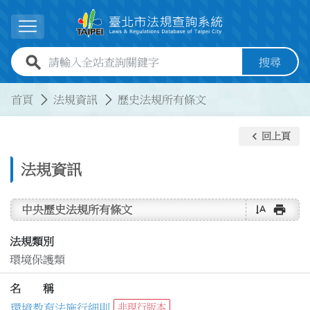
跳到主要內容
展開選單
全站查詢關鍵字欄位
搜尋
:::
:::
首頁
法規資訊
歷史法規所有條文
keyboard_arrow_left
回上頁
法規資訊
text_rotate_vertical
print
中央歷史法規所有條文
法規類別
環境保護類
名 稱
環境教育法施行細則
非現行版本