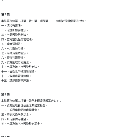
。
第 7 條
本法第八條第二項第三款、第三項及第二十三條所定環境保護法律如下：

一、環境教育法。

二、環境影響評估法。

三、空氣污染防制法。

四、室內空氣品質管理法。

五、噪音管制法。

六、水污染防治法。

七、海洋污染防治法。

八、廢棄物清理法。

九、資源回收再利用法。

十、土壤及地下水污染整治法。

十一、毒性化學物質管理法。

十二、飲用水管理條例。

十三、環境用藥管理法。
第 8 條
本法第八條第二項第一款所定環境保護基金如下：

一、資源回收管理基金之非營業基金。

二、一般廢棄物清除處理基金。

三、空氣污染防制基金。

四、水污染防治基金。

五、土壤及地下水污染整治基金。