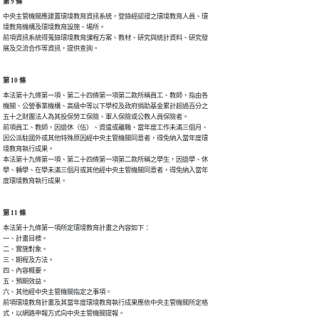
第 9 條
中央主管機關應建置環境教育資訊系統，登錄經認證之環境教育人員、環

境教育機構及環境教育設施、場所。

前項資訊系統得蒐錄環境教育課程方案、教材、研究與統計資料、研究發

展及交流合作等資訊，提供查詢。
第 10 條
本法第十九條第一項、第二十四條第一項第二款所稱員工、教師，指由各

機關、公營事業機構、高級中等以下學校及政府捐助基金累計超過百分之

五十之財團法人為其投保勞工保險、軍人保險或公教人員保險者。

前項員工、教師，因退休（伍）、資遣或離職、當年度工作未滿三個月、

因公派駐國外或其他特殊原因經中央主管機關同意者，得免納入當年度環

境教育執行成果。

本法第十九條第一項、第二十四條第一項第二款所稱之學生，因退學、休

學、轉學、在學未滿三個月或其他經中央主管機關同意者，得免納入當年

度環境教育執行成果。
第 11 條
本法第十九條第一項所定環境教育計畫之內容如下：

一、計畫目標。

二、實施對象。

三、期程及方法。

四、內容概要。

五、預期效益。

六、其他經中央主管機關指定之事項。

前項環境教育計畫及其當年度環境教育執行成果應依中央主管機關所定格

式，以網路申報方式向中央主管機關提報。
