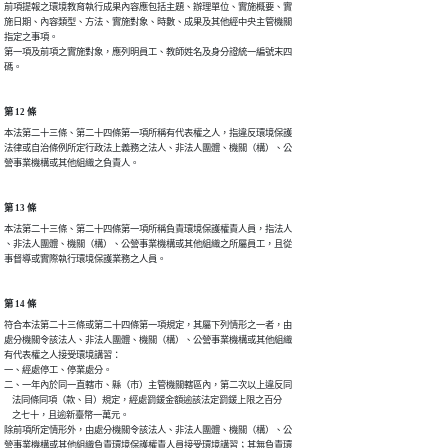
前項提報之環境教育執行成果內容應包括主題、辦理單位、實施概要、實

施日期、內容類型、方法、實施對象、時數、成果及其他經中央主管機關

指定之事項。

第一項及前項之實施對象，應列明員工、教師姓名及身分證統一編號末四

碼。
第 12 條
本法第二十三條、第二十四條第一項所稱有代表權之人，指違反環境保護

法律或自治條例所定行政法上義務之法人、非法人團體、機關（構）、公

營事業機構或其他組織之負責人。
第 13 條
本法第二十三條、第二十四條第一項所稱負責環境保護權責人員，指法人

、非法人團體、機關（構）、公營事業機構或其他組織之所屬員工，且從

事督導或實際執行環境保護業務之人員。
第 14 條
符合本法第二十三條或第二十四條第一項規定，其屬下列情形之一者，由

處分機關令該法人、非法人團體、機關（構）、公營事業機構或其他組織

有代表權之人接受環境講習：

一、經處停工、停業處分。

二、一年內於同一直轄市、縣（市）主管機關轄區內，第二次以上違反同

    法同條同項（款、目）規定，經處罰鍰金額逾該法定罰鍰上限之百分

    之七十，且逾新臺幣一萬元。

除前項所定情形外，由處分機關令該法人、非法人團體、機關（構）、公

營事業機構或其他組織負責環境保護權責人員接受環境講習；其無負責環
