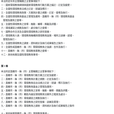
本法所定中央主管機關之主管事項如下：

一、國家環境教育綱領與國家環境教育行動方案之擬訂、訂定及變更。

二、全國性環境教育法規之訂定、研議及釋示。

三、全國性環境教育政策、方案與計畫之規劃、訂定、督導及執行。

四、全國性環境教育基金之管理及運用、直轄市、縣（市）環境教育基金

    管理及運用之督導。

五、全國性環境教育之宣導、推動、輔導、獎勵及評鑑。

六、環境講習之規劃及執行、處分執行之督導。

七、國際合作交流及全國性環境教育之研究發展。

八、環境教育人員、環境教育機構與環境教育設施、場所之訓練、認證、

    管理及執行。

九、全國性環境教育之調查、資料統計及執行成果報告之製作。

十、全國性或直轄市、縣（市）間環境教育之協調、合作及執行。

十一、直轄市、縣（市）環境教育業務之督導。

十二、其他有關全國性環境教育事項。
第 3 條
本法所定直轄市、縣（市）主管機關之主管事項如下：

一、直轄市、縣（市）環境教育行動方案之訂定及變更。

二、直轄市、縣（市）環境教育計畫之規劃、訂定及執行。

三、直轄市、縣（市）環境教育自治法規之訂定、研議、釋示及執行。

四、直轄市、縣（市）環境教育基金之管理及運用。

五、直轄市、縣（市）環境教育之宣導、推動、輔導、獎勵及評鑑。

六、直轄市、縣（市）轄區內違反環境教育法案件之稽查及處分。

七、直轄市、縣（市）環境講習之規劃及執行。

八、直轄市、縣（市）環境教育之研究發展、訓練及管理。

九、直轄市、縣（市）環境教育之調查、資料統計及執行成果報告之製作

    。

十、其他有關直轄市、縣（市）環境教育事項。