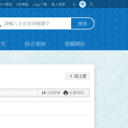
大
中
命令專區
SOP專區
logo下載
線上教學
小
全站查詢關鍵字欄位
搜尋
預告
綜合查詢
相關網站
keyboard_arrow_left
回上頁
text_rotate_vertical
print
另存PDF
友善列印