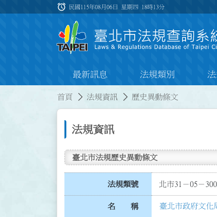
跳到主要內容
alarm
:::
民國115年08月06日 星期四
18時13分
最新訊息
法規類別
法
:::
:::
首頁
法規資訊
歷史異動條文
法規資訊
臺北市法規歷史異動條文
法規類號
北市31－05－300
臺北市政府文化
名 稱