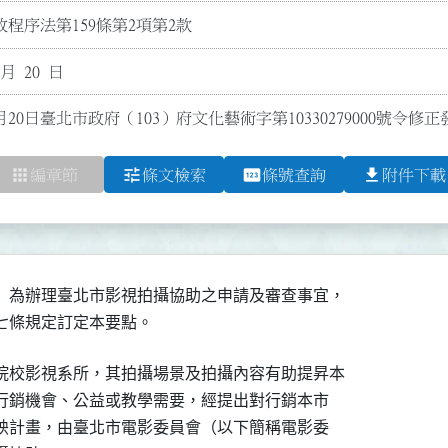
程序法第159條第2項第2款
 月 20 日
月20日臺北市政府（103）府文化藝術字第10330279000號令修
apps
tune
pin
file_download
編章節
條文檢索
條號查詢
附件下載
）為辦理臺北市影視拍攝協助之申請及審查事宜，

第七條規定訂定本要點。
院校影視系所，其拍攝場景及拍攝內容有助提昇本

市行銷機會、公益或教學需要，經提出對行銷本市

播映計畫，由臺北市電影委員會（以下簡稱電影委
