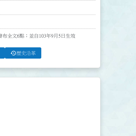
正發布全文6點；並自103年9月5日生效
history
歷史沿革