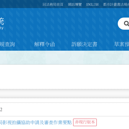
回法務局首頁
網站導覽
ENGLISH
都市計畫書法規
規查詢
解釋令函
訴願決定書
草案
2
局影視拍攝協助申請及審查作業要點
非現行版本