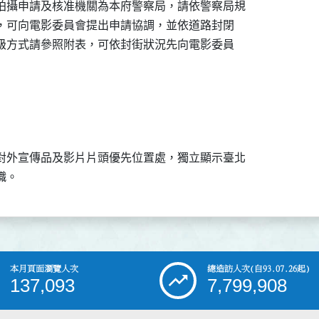
拍攝申請及核准機關為本府警察局，請依警察局規

者，可向電影委員會提出申請協調，並依道路封閉

分級方式請參照附表，可依封街狀況先向電影委員

對外宣傳品及影片片頭優先位置處，獨立顯示臺北

幟。
本月頁面瀏覽人次
總造訪人次
(自93.07.26起)
137,093
7,799,908