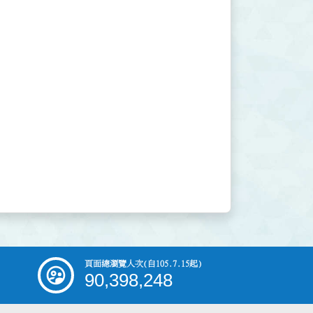
頁面總瀏覽人次
(自105.7.15起)
90,398,248