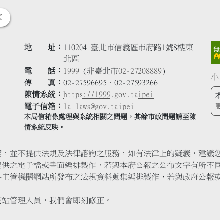
策
地 址
110204 臺北市信義區市府路1號8樓東
北區
電 話
1999
(非臺北市
02-27208889
)
小
傳 真
02-27596695、02-27593266
陳情系統
https://1999.gov.taipei
電子信箱
la_laws@gov.taipei
本局信箱係處理與系統相關之問題，其餘市政問題請至陳
情系統反映。
索，並不提供法規及法律諮詢之服務，如有法律上的疑義，建議
提供之電子檔或書面編排製作，若與本府公報之公布文字有所不
各主管機關網站所發布之法規資料蒐集編排製作，若與政府公報
網站管理人員，我們會即刻修正。