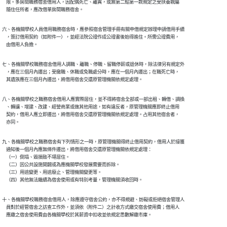
    限。多房間職務宿舍借用人，因配偶死亡、離異，或無第二點第一款規定之受扶養親屬

    隨住任所者，應改借單房間職務宿舍。
六、各機關學校人員借用職務宿舍時，應參照宿舍管理手冊有關申借規定辦理申請借用手續

    ，簽訂借用契約（如附件一），並經法院公證作成公證書後始得進住。所需公證費用，

    由借用人負擔。
七、各機關學校職務宿舍借用人調職、離職、停職、留職停薪或退休時，除法律另有規定外

    ，應在三個月內遷出；受撤職、休職或免職處分時，應在一個月內遷出；在職死亡時，

    其遺族應在三個月內遷出，將借用宿舍交還原管理機關依規定處理。
八、各機關學校之職務宿舍借用人應實際居住，並不得將宿舍全部或一部出租、轉借、調換

    、轉讓、增建、改建、經營商業或做其他用途，如有違反者，原管理機關應即終止借用

    契約，借用人應立即遷出，將借用宿舍交還原管理機關依規定處理。占用其他宿舍者，

    亦同。
九、各機關學校之職務宿舍有下列情形之一時，原管理機關得終止借用契約，借用人於接獲

    通知後一個月內應無條件遷出，將借用宿舍交還原管理機關依規定處理：

    （一）倒塌、毀損致不堪居住。

    （二）因公共設施開闢或為應機關學校發展需要而拆除。

    （三）用途變更、用途廢止、管理機關變更等。

    （四）其他無法繼續為宿舍使用或有特別考量，管理機關須收回時。
十、各機關學校職務宿舍借用人，除應遵守宿舍公約，亦不得規避、妨礙或拒絕宿舍管理人

    員對於經管宿舍之訪查工作外，並須依（附件二）之計收方式繳交宿舍使用費；借用人

    應繳之宿舍使用費由各機關學校於其薪資中扣收並依規定悉數解繳市庫。