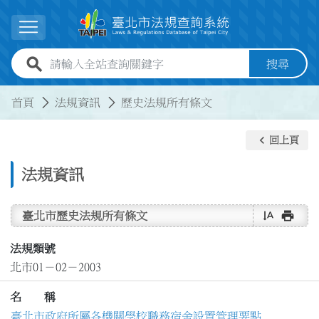
跳到主要內容
展開選單
全站查詢關鍵字欄位
搜尋
:::
:::
首頁
法規資訊
歷史法規所有條文
keyboard_arrow_left
回上頁
法規資訊
text_rotate_vertical
print
臺北市歷史法規所有條文
法規類號
北市01－02－2003
名 稱
臺北市政府所屬各機關學校職務宿舍設置管理要點