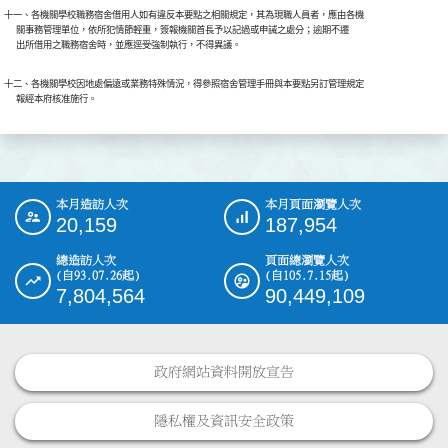
十一、各機關學校職務宿舍借用人如有違反本要點之相關規定，其為現職人員者，應由各機

      關事務管理單位，依所犯情節輕重，簽報機關首長予以記過或申誡之處分；逾期不遷

      出所借用之職務宿舍時，並應逕受強制執行，不得異議。
十二、各機關學校因地處偏遠或業務特殊情況，得參照宿舍管理手冊與本要點另訂管理規定

      報經本府核准施行。
本月造訪人次
本月頁面瀏覽人次
:::
20,159
187,954
總造訪人次
頁面總瀏覽人次
(自93.07.26起)
(自105.7.15起)
7,804,564
90,449,109
政府網站資料開放宣告
隱私權及資訊安全政策