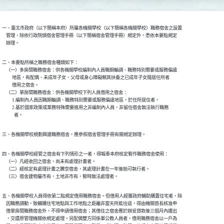
一、臺北市政府（以下簡稱本府）所屬各機關學校（以下簡稱各機關學校）職務宿舍之設置

    管理，除依行政院頒宿舍管理手冊（以下簡稱宿舍管理手冊）規定外，悉依本要點規定

    辦理。
二、本要點所稱之職務宿舍種類如下：

    （一）多房間職務宿舍：供各機關學校編制內人員職期輪調、職務特別需要或服務偏遠

          地區，有配偶、未成年子女、父母或身心障礙賴其扶養之已成年子女隨居任所者

          借用之宿舍。

    （二）單房間職務宿舍：供各機關學校下列人員借用之宿舍：

          1.編制內人員因職期輪調、職務特別需要或服務偏遠地區，於任所居住者。

          2.基於國家政策或業務特殊需要進用之非編制內人員，非留住宿舍無法執行職務

            者。
三、各機關學校規劃興建職務宿舍，應參照宿舍管理手冊有關規定辦理。
四、各機關學校經管之宿舍有下列情形之一者，得報奉本府核定暫作職務宿舍使用：

    （一）凡經收回之宿舍，尚未有處理計畫者。

    （二）經核定有處理計畫之騰空宿舍，其處理計畫在一年後始可執行者。

    （三）宿舍建物屬市有，土地非市有，暫時無法處理者。
五、各機關學校人員得依第二點規定借用職務宿舍。但借用人經獲政府輔助購置住宅者，除

    因職務調動，致輔購住宅地點與工作地點之距離非當天所能往返，得由機關首長核准申

    借單房間職務宿舍外，不得申請借用宿舍；其借住之宿舍應於辦妥貸款後三個月內遷出

    ，交還原管理機關依規定處理。另配偶雙方同係軍公教人員者，借用職務宿舍以一戶為
