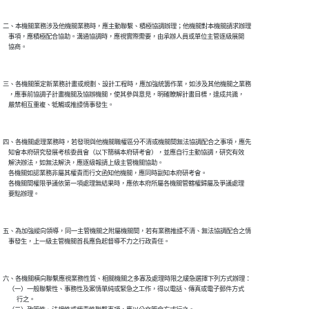
二、本機關業務涉及他機關業務時，應主動聯繫、積極協調辦理；他機關對本機關請求辦理

    事項，應積極配合協助。溝通協調時，應視實際需要，由承辦人員或單位主管逐級展開

三、各機關策定新業務計畫或規劃、設計工程時，應加強統籌作業，如涉及其他機關之業務

    ，應事前協調子計畫機關及協辦機關，使其參與意見，明確瞭解計畫目標，達成共識，

四、各機關處理業務時，若發現與他機關職權區分不清或機關間無法協調配合之事項，應先

    知會本府研究發展考核委員會（以下簡稱本府研考會），並應自行主動協調，研究有效

    解決辦法，如無法解決，應逐級報請上級主管機關協助。

    各機關如認業務非屬其權責而行文函知他機關，應同時副知本府研考會。

    各機關間權限爭議依第一項處理無結果時，應依本府所屬各機關管轄權歸屬及爭議處理

五、為加強縱向領導，同一主管機關之附屬機關間，若有業務推諉不清、無法協調配合之情

六、各機關橫向聯繫應視業務性質、相關機關之多寡及處理時限之緩急選擇下列方式辦理：

    （一）一般聯繫性、事務性及案情單純或緊急之工作，得以電話、傳真或電子郵件方式

          行之。
