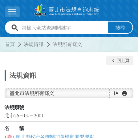
跳到主要內容
展開選單
全站查詢關鍵字欄位
搜尋
:::
:::
首頁
法規資訊
法規所有條文
keyboard_arrow_left
回上頁
法規資訊
text_rotate_vertical
print
臺北市法規所有條文
法規類號
北市26－04－2001
名 稱
(廢)
臺北市政府各機關加強橫向聯繫要點