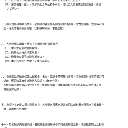
    （二）政策性、法規性或權責性聯繫事項，應以公文簽會方式行之。

    （三）案情複雜、重大，或涉及配合單位較多事項，得以公文簽會或召開協調會、會勘

七、除前點各項聯繫方式外，必要時得親赴各相關機關實地訪視、面對面溝通，並隨時以電

八、各機關橫向聯繫，應依下列相關規定確實執行：

    （一）本府文書處理實施要點。

    （二）機關公文傳真作業辦法。

    （三）機關公文電子交換作業辦法。

九、各機關出席議員召開之記者會、會勘、協調會前得先行會商，如各機關對權管業務仍有

    疑義，應即陳報府會總聯絡人協調，以確定作法。

    各機關指派出列席前項會商人員，應適度授權。召集機關對各機關出列席人員之發言內

十、為深化本府員工橫向聯繫能力，各機關首長應定期邀集同仁或利用各種場合宣導市政一

十一、為擴展橫向聯繫網絡，各機關應加強舉辦各項跨機關聯誼活動，增進機關間之互動聯
