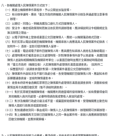
八、各機關處理人民陳情案件方式如下：

    （一）應建立機關標準作業程序，予以公開並加強宣導。

    （二）有分辦爭議時，應依「臺北市政府跨機關人民陳情案件分辦及爭議處理注意事項

          」辦理。

    （三）以親切、同理心、明確具體及口語化方式回復陳情人。

    （四）受法令、機密或政策限制而無法依民眾所請辦理者，應詳細說明法令相關規定及

          無法辦理之理由。

    （五）以電子郵件線上登錄或書面公文回復陳情人，應統一以機關箋函格式回復。

    （六）對於民眾以電話或親至機關陳情者，機關承辦人員應填具人民陳情案件紀錄表（

          如附件一）憑辦，並影印提供陳情人留參。

    （七）以書面、電話或電子郵件回復陳情人時，應具體告知承辦人員姓名及聯絡電話。

    （八）處理時應本於權責並依公文處理時限，針對陳情事項內容予以查處後，具體回復

          陳情人並副知相關機關及機關研考單位；以書面回復時並應於全案辦結時隨函檢

          附「臺北市政府（機關全銜）人民陳情案件處理情形滿意度調查表」（如附件二

          ，採雙面列印，該調查表僅針對第一次陳情案件書面公文回復時檢附）。

    （九）陳情案件內容如涉及不服行政處分者，各受理機關於回復陳情人時，應副知本府

          訴願審議委員會，並檢附陳情書影本。

    （十）收受本府研考會函轉民眾寄回之陳情案件處理情形滿意度調查表時，須重新檢視

          案情並再次具體回復民眾（惟不須檢附調查表）。

    （十一）對於民眾親至機關陳情者，機關應利用適當場所接待陳情人，如有需要得會同

            其他機關人員共同處理，必要時得請政風或警衛人員協同處理。

    （十二）對涉及機關行政處分違法或不當，或屬國家賠償案件者，受理機關應主動告知

            陳情人提起行政救濟或國家賠償。

    （十三）對如連續收到同一事由或同一陳情人之人民陳情案件，辦理期間可併案辦理。

    （十四）對上級機關再次交辦已回復陳情人之同一事由案件時，承辦人員應將辦理情形
