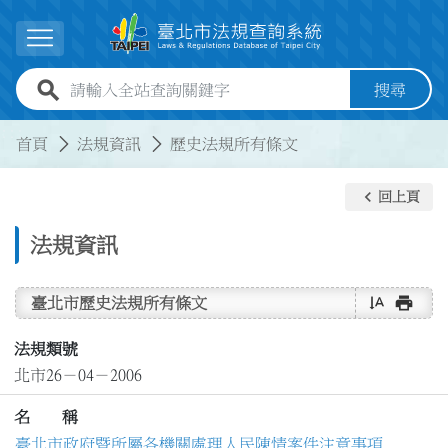
跳到主要內容
展開選單
全站查詢關鍵字欄位
搜尋
:::
:::
首頁
法規資訊
歷史法規所有條文
keyboard_arrow_left
回上頁
法規資訊
text_rotate_vertical
print
臺北市歷史法規所有條文
法規類號
北市26－04－2006
名 稱
臺北市政府暨所屬各機關處理人民陳情案件注意事項