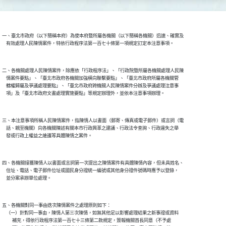
一、臺北市政府（以下簡稱本府）為使本府暨所屬各機關（以下簡稱各機關）迅速、確實及

二、各機關處理人民陳情案件，除應依「行政程序法」、「行政院暨所屬各機關處理人民陳

    情案件要點」、「臺北市政府各機關加強橫向聯繫要點」、「臺北市政府所屬各機關管

    轄權歸屬及爭議處理要點」、「臺北市政府跨機關人民陳情案件分辦及爭議處理注意事

三、本注意事項所稱人民陳情案件，指陳情人以書面（郵寄、傳真或電子郵件）或言詞（電

    話、親至機關）向各機關陳述有關本市行政興革之建議、行政法令查詢、行政違失之舉

四、各機關接獲陳情人以書面或言詞第一次提出之陳情案件有具體陳情內容，但未具姓名、

    住址、電話、電子郵件位址或國民身分證統一編號或其他身分證件號碼時應予以登錄，

五、各機關對同一事由迭次陳情案件之處理原則如下：

    （一）針對同一事由，陳情人第三次陳情，如無其他足以影響處理結果之新事證或資料

          補充，得依行政程序法第一百七十三條第二款規定，簽報機關首長同意（不予處
