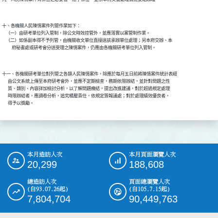
十、各機關人民陳情案件列管作業如下：

    （一）由研考單位列入管制，除公文時效控管外，並應落實以案管制作業。

    （二）如係副本得不予列管，由機關收文單位直接送該承辦單位處理；另本府交辦、本

十一、各機關研考單位對列管之各類人民陳情案件，除應於每月五日前將陳情案件統計表經

      由公文系統上傳至本府研考會外，並應不定期檢查，務期依限辦結，並針對問題之性

      質、類別、內容詳加檢討分析，以了解問題癥結，提出改進建議，對於超過規定處理

      時限辦結者，應調卷分析，追究積壓責任，依規定簽報議處；對於處理績效優良者，

本月造訪人次
本月頁面瀏覽人次
:::
20,299
188,608
總造訪人次
頁面總瀏覽人次
(自93.07.26起)
(自105.7.15起)
7,804,704
90,449,763