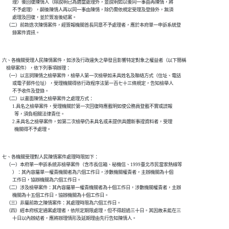
          理）後回復陳情人（除說明已為適當處理外，並說明如以後同一事由再陳情，將

          不予處理），嗣後陳情人再以同一事由陳情，除仍需依規定受理及登錄外，無須

          處理及回復，並於簽准後結案。

    （二）前款迭次陳情案件，經簽報機關首長同意不予處理者，應於本府單一申訴系統登

六、各機關受理人民陳情案件，如涉及行政違失之舉發且影響特定對象之權益者（以下簡稱

    檢舉案件），依下列事項辦理：

    （一）以言詞陳情之檢舉案件，檢舉人第一次檢舉如未具姓名及聯絡方式（住址、電話

          或電子郵件位址），受理機關得依行政程序法第一百七十三條規定，告知檢舉人

          不予收件及登錄。

    （二）以書面陳情之檢舉案件之處理方式：

          1.具名之檢舉案件，受理機關於第一次回復時應載明如使公務員登載不實或謊報

            等，須負相關法律責任。

          2.未具名之檢舉案件，如第二次檢舉仍未具名或未提供具體新事證資料者，受理

七、各機關受理對人民陳情案件處理時限如下：

    （一）本府單一申訴系統非檢舉案件（含市長信箱、秘機信、1999臺北市民當家熱線等

          ）：其內容屬單一權責機關者為六個工作日，涉數機關權責者，主辦機關為十個

          工作日，協辦機關為六個工作日。

    （二）涉及檢舉案件：其內容屬單一權責機關者為十個工作日，涉數機關權責者，主辦

          機關為十五個工作日，協辦機關為十個工作日。

    （三）非屬前款之陳情案件：其處理時限為六個工作日。

    （四）經本府核定通案處理者，依所定期限處理，但不得超過三十日。其因故未能在三
