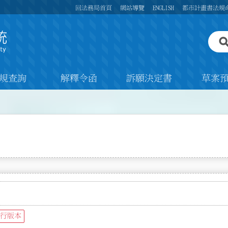
回法務局首頁
網站導覽
ENGLISH
都市計畫書法規
規查詢
解釋令函
訴願決定書
草案
行版本