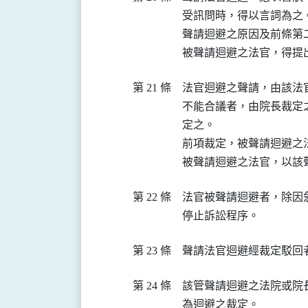
受訊問時，得以言詞為之。
聲請迴避之原因及前條第
被聲請迴避之法官，得提
第 21 條
法官迴避之聲請，由該法
不能合議者，由院長裁定
定之。

前項裁定，被聲請迴避之法
被聲請迴避之法官，以該
第 22 條
法官被聲請迴避者，除因
停止訴訟程序。
第 23 條
聲請法官迴避經裁定駁回
第 24 條
該管聲請迴避之法院或院
為迴避之裁定。
