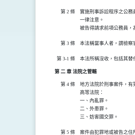
第 2 條
實施刑事訴訟程序之公務
一律注意。

被告得請求前項公務員，
第 3 條
本法稱當事人者，謂檢察
第 3-1 條
本法所稱沒收，包括其替
第 二 章 法院之管轄
第 4 條
地方法院於刑事案件，有
高等法院：

一、內亂罪。

二、外患罪。

三、妨害國交罪。
第 5 條
案件由犯罪地或被告之住