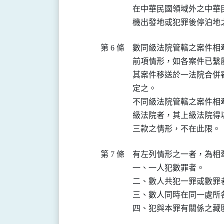
在中華民國領域外之中華
機出發地或犯罪後停泊地
第 6 條
數同級法院管轄之案件相
前項情形，如各案件已繫
其案件移送於一法院合併
定之。

不同級法院管轄之案件相
級法院者，其上級法院得
三款之情形，不在此限。
第 7 條
有左列情形之一者，為相牽
一、一人犯數罪者。

二、數人共犯一罪或數罪者
三、數人同時在同一處所各
四、犯與本罪有關係之藏