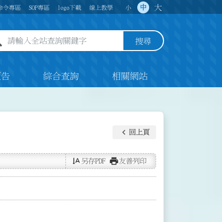
大
中
命令專區
SOP專區
logo下載
線上教學
小
全站查詢關鍵字欄位
搜尋
預告
綜合查詢
相關網站
keyboard_arrow_left
回上頁
text_rotate_vertical
print
另存PDF
友善列印