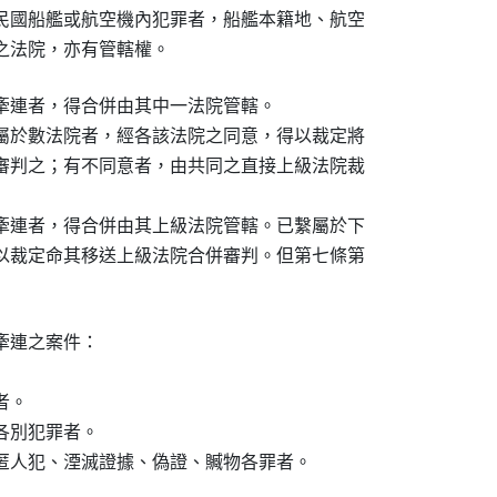
民國船艦或航空機內犯罪者，船艦本籍地、航空

之法院，亦有管轄權。
牽連者，得合併由其中一法院管轄。

屬於數法院者，經各該法院之同意，得以裁定將

審判之；有不同意者，由共同之直接上級法院裁

牽連者，得合併由其上級法院管轄。已繫屬於下

以裁定命其移送上級法院合併審判。但第七條第

連之案件：

。

別犯罪者。

匿人犯、湮滅證據、偽證、贓物各罪者。