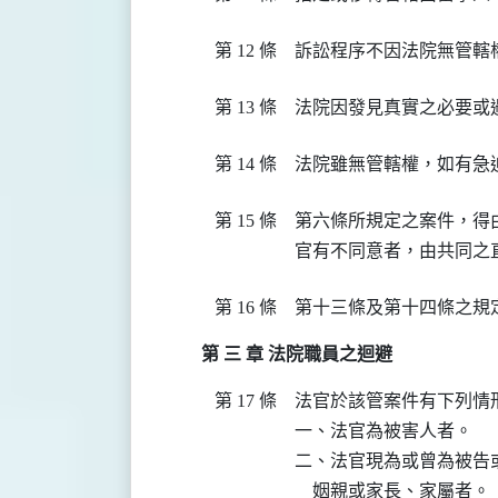
第 12 條
訴訟程序不因法院無管轄
第 13 條
法院因發見真實之必要或
第 14 條
法院雖無管轄權，如有急
第 15 條
第六條所規定之案件，得
官有不同意者，由共同之
第 16 條
第十三條及第十四條之規
第 三 章 法院職員之迴避
第 17 條
法官於該管案件有下列情
一、法官為被害人者。

二、法官現為或曾為被告
    姻親或家長、家屬者。
