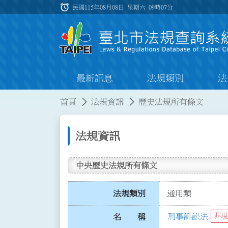
跳到主要內容
alarm
:::
民國115年08月08日 星期六
09時07分
最新訊息
法規類別
法
:::
:::
首頁
法規資訊
歷史法規所有條文
法規資訊
中央歷史法規所有條文
法規類別
通用類
刑事訴訟法
非現
名 稱