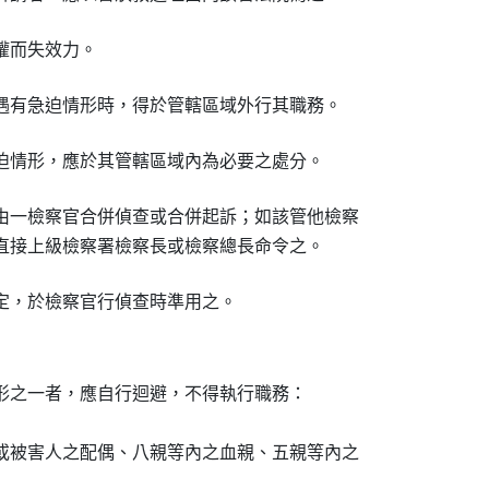
權而失效力。
遇有急迫情形時，得於管轄區域外行其職務。
迫情形，應於其管轄區域內為必要之處分。
由一檢察官合併偵查或合併起訴；如該管他檢察

直接上級檢察署檢察長或檢察總長命令之。
定，於檢察官行偵查時準用之。
形之一者，應自行迴避，不得執行職務：

或被害人之配偶、八親等內之血親、五親等內之
