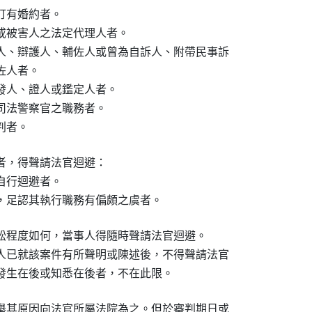
有婚約者。

或被害人之法定代理人者。

人、辯護人、輔佐人或曾為自訴人、附帶民事訴

佐人者。

發人、證人或鑑定人者。

司法警察官之職務者。

判者。
者，得聲請法官迴避：

行迴避者。

，足認其執行職務有偏頗之虞者。
訟程度如何，當事人得隨時聲請法官迴避。

人已就該案件有所聲明或陳述後，不得聲請法官

發生在後或知悉在後者，不在此限。
舉其原因向法官所屬法院為之。但於審判期日或
