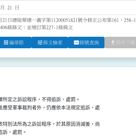
 月 21 日
21日總統華總一義字第11200051821號令修正公布第161、258-1～25
6、406條條文；並增訂第227-1條條文
apps
tune
pin
file_download
編章節
條文檢索
條號查詢
附件下載
律所定之訴訟程序，不得追訴、處罰。

法應受軍事裁判者外，仍應依本法規定追訴、處

依特別法所為之訴訟程序，於其原因消滅後，尚

追訴、處罰。