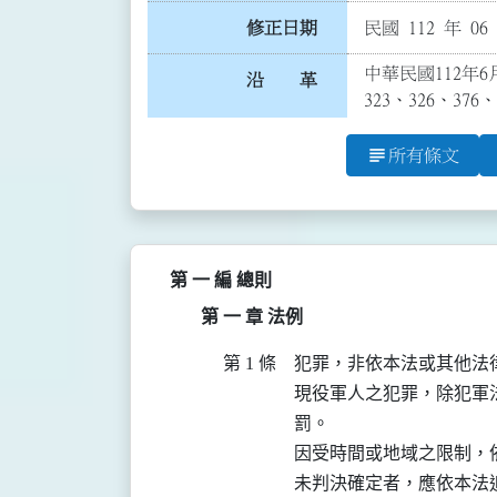
修正日期
民國 112 年 06
中華民國112年6月
沿 革
323、326、37
subject
所有條文
第 一 編 總則
第 一 章 法例
第 1 條
犯罪，非依本法或其他法
現役軍人之犯罪，除犯軍
罰。

因受時間或地域之限制，
未判決確定者，應依本法