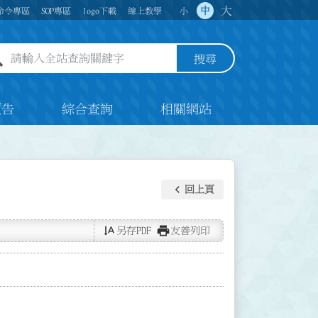
大
中
命令專區
SOP專區
logo下載
線上教學
小
全站查詢關鍵字欄位
搜尋
預告
綜合查詢
相關網站
keyboard_arrow_left
回上頁
text_rotate_vertical
print
另存PDF
友善列印