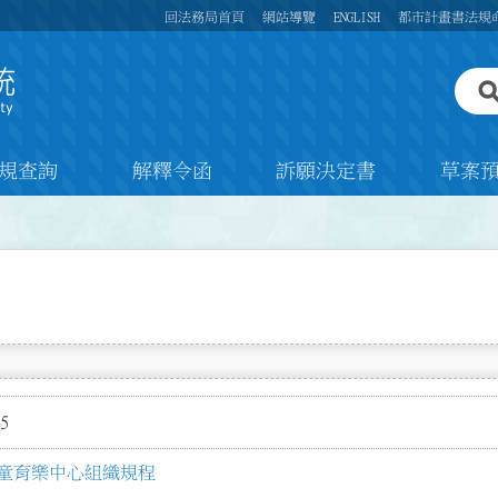
回法務局首頁
網站導覽
ENGLISH
都市計畫書法規
規查詢
解釋令函
訴願決定書
草案
5
童育樂中心組織規程