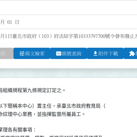
 月 01 日
1月1日臺北市政府（103）府法綜字第10333797700號令發布廢
tune
pin
file_download
extension
章節
條文檢索
條號查詢
附件下載
局組織規程第九條規定訂定之。
以下簡稱本中心）置主任，承臺北市政府教育局（

命綜理中心業務，並指揮監督所屬員工。
理各有關事項：
