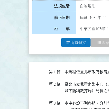
法規位階
自治規則
修正日期
民國 103 年 11
沿 革
中華民國103年1
subject
apps
所有條文
編
第 1 條
本規程依臺北市政府教育
第 2 條
臺北市立兒童育樂中心（
以下簡稱教育局）局長之
第 3 條
本中心設下列各組，分別掌