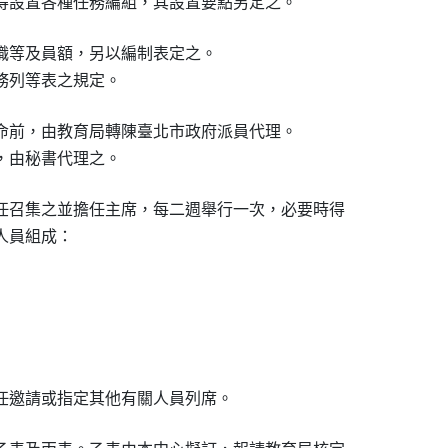
得設置各種任務編組，其設置要點另定之。
職等及員額，另以編制表定之。

務列等表之規定。
命前，由教育局轉陳臺北市政府派員代理。

，由秘書代理之。
任召集之並擔任主席，每二週舉行一次，必要時得

員組成：

任邀請或指定其他有關人員列席。