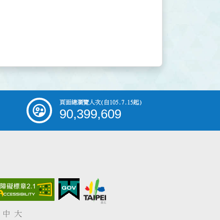
頁面總瀏覽人次
(自105.7.15起)
90,399,609
中
大