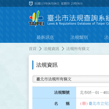
跳到主要內容
alarm
:::
民國115年08月06日 星期四
21時56分
最新訊息
法規類別
法
:::
:::
首頁
法規資訊
法規所有條文
法規資訊
臺北市法規所有條文
法規類號
北市05－01－401
(廢)
臺北市立兒
名 稱