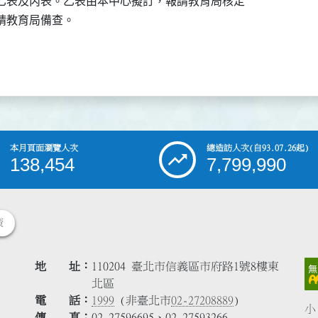
乙表及丙表。乙表由本中心擬訂，報請教育局核定

請教育局備查。
本月頁面瀏覽人次
總造訪人次
(自93.07.26起)
138,454
7,799,990
策
地 址
110204 臺北市信義區市府路1號8樓東
北區
電 話
1999
(非臺北市
02-27208889
)
小
傳 真
02-27596695、02-27593266