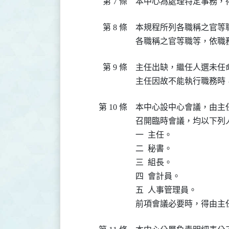
第 7 條
本中心為處理特定事務，
第 8 條
本規程所列各職稱之官等
各職稱之官等職等，依職
第 9 條
主任出缺，繼任人選未任
主任因故不能執行職務時
第 10 條
本中心設中心會議，由主
召開臨時會議，均以下列人
一  主任。

二  秘書。

三  組長。

四  會計員。

五  人事管理員。

前項會議必要時，得由主