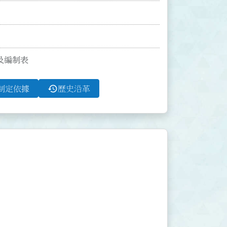
止及編制表
history
制定依據
歷史沿革