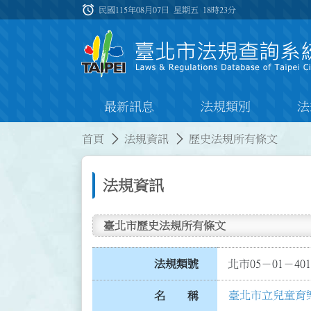
跳到主要內容
alarm
:::
民國115年08月07日 星期五
18時23分
最新訊息
法規類別
法
:::
:::
首頁
法規資訊
歷史法規所有條文
法規資訊
臺北市歷史法規所有條文
法規類號
北市05－01－401
臺北市立兒童育
名 稱