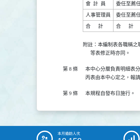
附註：本編制表各職稱之
第 8 條
  本中心分層負責明細表
第 9 條
本月造訪人次
:::