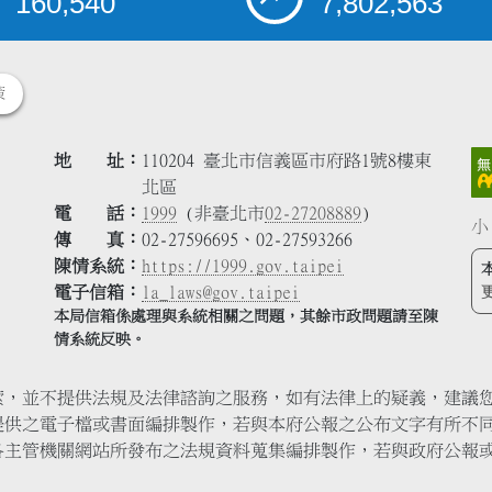
160,540
7,802,563
策
地 址
110204 臺北市信義區市府路1號8樓東
北區
電 話
1999
(非臺北市
02-27208889
)
小
傳 真
02-27596695、02-27593266
陳情系統
https://1999.gov.taipei
電子信箱
la_laws@gov.taipei
本局信箱係處理與系統相關之問題，其餘市政問題請至陳
情系統反映。
索，並不提供法規及法律諮詢之服務，如有法律上的疑義，建議
提供之電子檔或書面編排製作，若與本府公報之公布文字有所不
各主管機關網站所發布之法規資料蒐集編排製作，若與政府公報