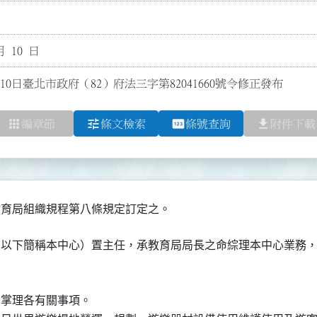
月 10 日
10日臺北市政府（82）府法三字第82041660號令修正發布
apps
tune
pin
file_download
編章節
條文檢索
條號查詢
附件下載
（以下簡稱本中心）置主任，承教育局局長之命綜理本中心業務，
別掌理各有關事項。
