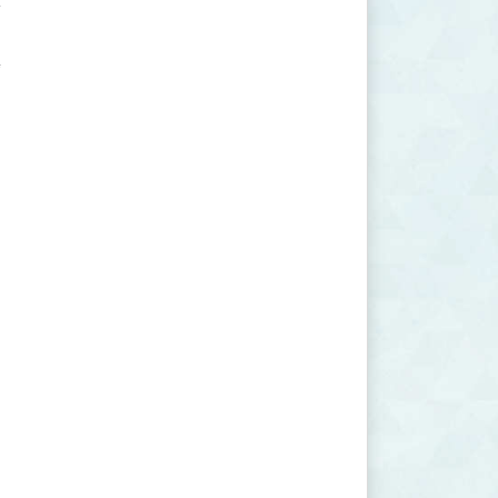







