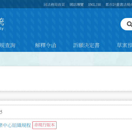
回法務局首頁
網站導覽
ENGLISH
都市計畫書法規
規查詢
解釋令函
訴願決定書
草案
5
樂中心組織規程
非現行版本