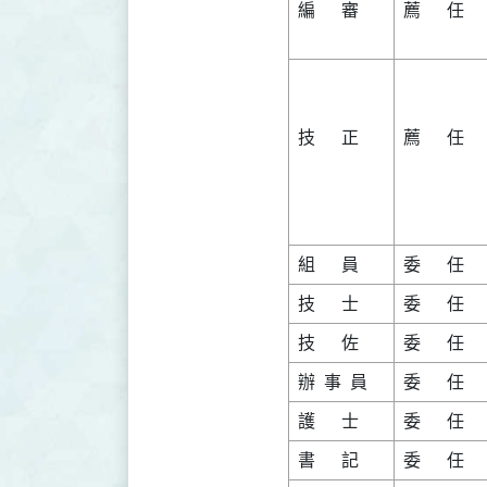
編      審

薦      任

技      正

薦      任
