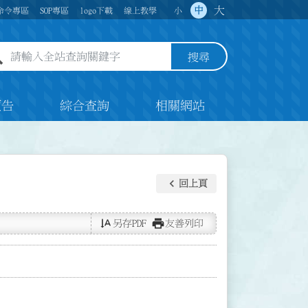
大
中
命令專區
SOP專區
logo下載
線上教學
小
全站查詢關鍵字欄位
搜尋
預告
綜合查詢
相關網站
keyboard_arrow_left
回上頁
text_rotate_vertical
print
另存PDF
友善列印