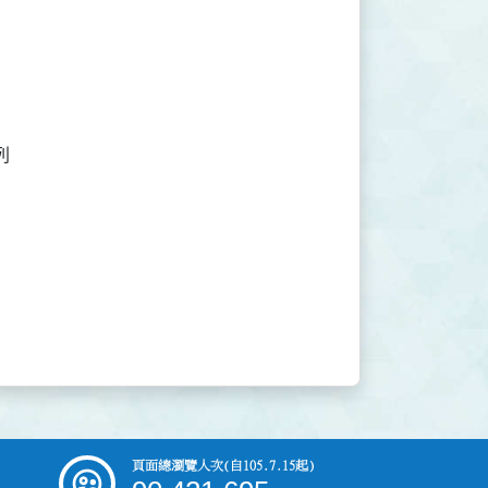




頁面總瀏覽人次
(自105.7.15起)