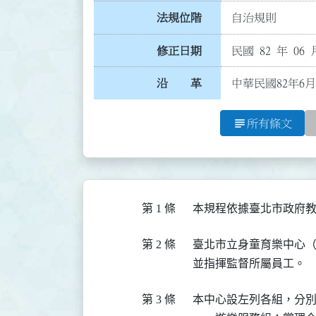
法規位階
自治規則
修正日期
民國 82 年 06 
沿 革
中華民國82年6月
subject
所有條文
第 1 條
第 2 條
  臺北市立身童育樂中心
第 3 條
  本中心設左列各組，分