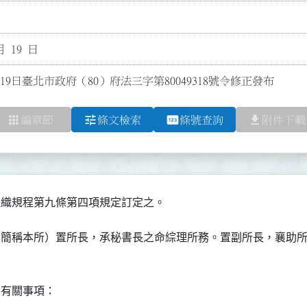
月 19 日
19日臺北市政府（80）府法三字第80049318號令修正發布
apps
tune
pin
file_download
編章節
條文檢索
條號查詢
附件下載
下簡稱本所）置所長，承秘書長之命綜理所務。置副所長，襄助所
有關事項：
