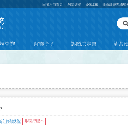
回法務局首頁
網站導覽
ENGLISH
都市計畫書法規
規查詢
解釋令函
訴願決定書
草案
3
所組織規程
非現行版本