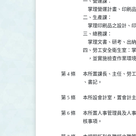
  一、營運課：

      掌理營運計畫、
  二、生產課：

      掌理印刷品之設
  三、總務課：

      掌理文書、研考
  四、勞工安全衛生室：
第 4 條
  本所置課長、主任、勞
第 5 條
第 6 條
  本所置人事管理員及人