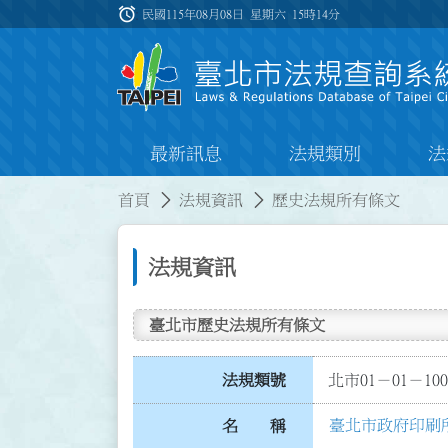
跳到主要內容
alarm
:::
民國115年08月08日 星期六
15時14分
最新訊息
法規類別
法
:::
:::
首頁
法規資訊
歷史法規所有條文
法規資訊
臺北市歷史法規所有條文
法規類號
北市01－01－100
臺北市政府印刷
名 稱