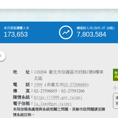
本月頁面瀏覽人次
總造訪人次
(自93.07.26起)
173,653
7,803,584
策
地 址
110204 臺北市信義區市府路1號8樓東
北區
電 話
1999
(非臺北市
02-27208889
)
小
傳 真
02-27596695、02-27593266
陳情系統
https://1999.gov.taipei
電子信箱
la_laws@gov.taipei
本局信箱係處理與系統相關之問題，其餘市政問題請至陳
情系統反映。