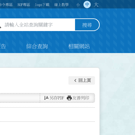
大
中
命令專區
SOP專區
logo下載
線上教學
小
全站查詢關鍵字欄位
搜尋
預告
綜合查詢
相關網站
keyboard_arrow_left
回上頁
text_rotate_vertical
print
另存PDF
友善列印