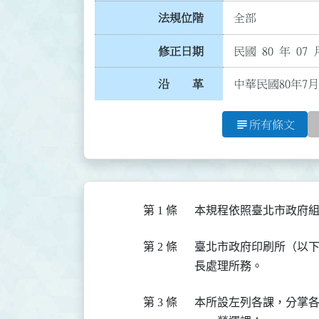
法規位階
全部
修正日期
民國 80 年 07 
沿 革
中華民國80年7月
subject
所有條文
第 1 條
第 2 條
  臺北市政府印刷所（以
第 3 條
  本所設左列各課，分掌各