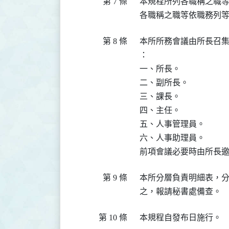
第 7 條
  本規程所列各職稱之職
第 8 條
  本所所務會議由所長召
  ：

  一、所長。

  二、副所長。

  三、課長。

  四、主任。

  五、人事管理員。

  六、人事助理員。

第 9 條
  本所分層負責明細表，
第 10 條