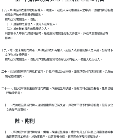
十八、戶政所得依建築物所有權人、現住人、起造人或利害關係人之申請，發給門牌證明書

      或編釘門牌申請書等相關資料。

      前項之利害關係人，包括：

      （一）建築物之管理人、使用人或承租人。

      （二）其他確有權利義務關係之人。

      利害關係人申請門牌證明書時，應繳驗利害關係證明文件正本，戶政所於查驗後留存

      影本。
十九、地下室未編釘門牌者，戶政所得依所有權人、起造人或利害關係人之申請，發給地下

      室所在地址證明書。

      前項之利害關係人，包括地下室所在建築物各層之所有權人、使用人及現住人。
二十、行政機關查詢門牌編釘資料，戶政所得以公文回復，如請求交付門牌證明書，仍應依

      規定繳納規費。
二十一、凡因政府機關主動辦理門牌整、改編或里鄰調整，而有資料改註需要者，免費發給

        門牌證明書。
二十二、門牌經註銷或門牌未註銷但建築物已滅失者，戶政所不發予門牌證明書，但得以公

        文函復門牌資料。
陸、附則
二十三、戶政所於辦理門牌增編、併編、改編或整編後，應於每月五日前將上月案件通報本

        市建築管理工程處、地政事務所、轄區警察分局、轄區區公所及稅捐稽徵處。