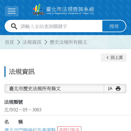
跳到主要內容
展開選單
全站查詢關鍵字欄位
搜尋
:::
:::
首頁
法規資訊
歷史法規所有條文
keyboard_arrow_left
回上頁
法規資訊
text_rotate_vertical
print
臺北市歷史法規所有條文
法規類號
北市02－05－3003
名 稱
臺北市門牌編釘作業要點
非現行版本