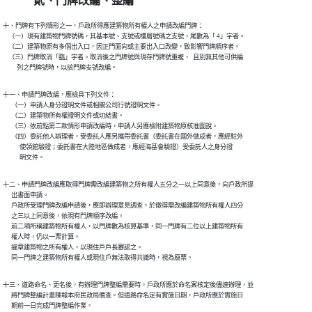
貳、門牌改編、整編
十、門牌有下列情形之一，戶政所得應建築物所有權人之申請改編門牌：

    （一）現有建築物門牌號碼，其基本號、支號或樓層號碼之支號，尾數為「 4」字者。

    （二）建築物原有多個出入口，因正門面向或主要出入口改變，致影響門牌順序者。

    （三）門牌取消「臨」字者。取消後之門牌號與現存門牌號重複，  且別無其他可供編

          列之門牌號時，以該門牌支號改編。
十一、申請門牌改編，應檢具下列文件：

      （一）申請人身分證明文件或相關公司行號證明文件。

      （二）建築物所有權證明文件或切結書。

      （三）依前點第二款情形申請改編時，申請人另應檢附建築物原核准圖說。

      （四）委託他人辦理者，受委託人應另攜帶委託書（委託書在國外做成者，應經駐外

            使領館驗證；委託書在大陸地區做成者，應經海基會驗證）受委託人之身分證

            明文件。
十二、申請門牌改編應取得門牌需改編建築物之所有權人五分之一以上同意後，向戶政所提

      出書面申請。

      戶政所受理門牌改編申請後，應即辦理意見調查，於徵得需改編建築物所有權人四分

      之三以上同意後，依現有門牌順序改編。

      前二項所稱建築物所有權人，以門牌數為核算基準，同一門牌有二位以上建築物所有

      權人時，仍以一票計算。

      違章建築物之所有權人，以現住戶戶長審認之。

      同一門牌之建築物所有權人或現住戶無法取得共識時，視為廢票。
十三、道路命名、更名後，有辦理門牌整編需要時，戶政所應於命名案核定後儘速辦理，並

      將門牌整編計畫陳報本府民政局備查。但道路命名定有實施日期，戶政所應於實施日

      期前一日完成門牌整編作業。
