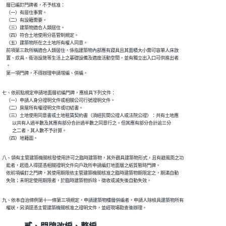
    層已編釘門牌者，不予核准：

    （一）有居住事實。

    （二）有設籍需要。

    （三）建築物適合人類居住。

    （四）符合土地使用分區管制規定。

    （五）建築物所在之土地所有權人同意。

    前項第三款所稱適合人類居住，係指建築物內部應有寢具且其面積大小需可容單人床放

    置、炊具、衛浴設施等生活上之基礎設備及適度活動空間，並有獨立出入口可供進出者

    。

    第一項門牌，不得辦理申請增編、併編。
七、依前點規定申請地面層初編門牌，應檢具下列文件：

    （一）申請人身分證明文件或相關公司行號證明文件。

    （二）房屋所有權證明文件或切結書。

    （三）土地使用同意書或土地租賃契約書（須經民間公證人或法院公證）：共有土地應

          以共有人過半數及其應有部分合計過半數之同意行之。但其應有部分合計逾三分

          之二者，其人數不予計算。

    （四）地籍圖。
八、領有主管建築機關核發使用許可之臨時建築物，其外觀具建築物形式，且有避風雨之功

    能者，起造人得提憑相關證明文件向戶政所申請編釘地面層之紙質暫時門牌。

    依前項編釘之門牌，其使用期限依主管建築機關核准之臨時建築物期限定之，期滿自動

    失效；未明定使用期限者，於臨時建築物拆除、徵收或滅失後自動失效。
九、依本自治條例第十一條第三項規定，申請建築物樓層併編者，申請人除檢具建築物所有

    權狀，另須提憑主管建築機關核准之證明文件，並經現場勘查後辦理。