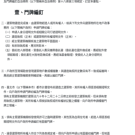
    及門牌編釘自治條例（以下簡稱本自治條例）第十八條第三項規定，訂定本要點。
壹、門牌編釘
二、建築物建造完成後，由建築物起造人或所有權人，檢具下列文件向建築物所在地戶政事

    務所（以下簡稱戶政所）申請門牌初編：

    （一）申請人身分證明文件或相關公司行號證明文件。

    （二）建造執照（正本）或建築物所有權證明文件（正本）。

    （三）經主管建築機關核准之建築物平面圖說。

    （四）有拆除執照者，應另附影本。

    （五）委託他人辦理者，受委託人應另攜帶委託書（委託書在國外做成者，應經駐外使

          領館驗證；委託書在大陸地區做成者，應經海基會驗證）受委託人之身分證明文

          件。
三、戶政所至現場勘查發現建築物戶數或樓層數，與建造執照所定數目有不一致或疑義時，

    應函請主管建築機關查明確認後，再據以編釘門牌。
四、臺北市（以下簡稱本市）都市計畫發布前建造之建築物，其所有權人得提憑相關證明文

    件，向戶政所申請門牌初編及門牌增編。

    領有主管建築機關於建築法六十年十二月二十二日修正前核發之建築執照，但未領有使

    用執照之建築物，其所有權人得按該執照或所有權狀記載之樓層，向戶政所申請樓層門

    牌之增編。
五、領有主管建築機關核發使用許可之臨時建築物，其性質為自用住宅者，起造人得提憑相

    關證明文件向戶政所申請編釘地面層門牌。
六、違章建築物所有權人符合下列各款規定者，得向戶政所申請以地面層初編門牌，但地面
