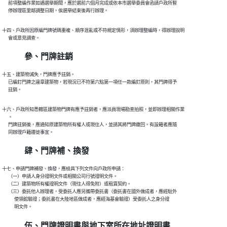
      前項整編作業如遇選舉期間，應於選前六個月完成或依本市選舉委員會函請戶政所暫

      停辦理區里鄰調整日期，俟選舉結束後再行辦理。
十四、戶政所因原編門牌號碼重複、順序混亂或不符規定情形，須辦理整編時，得辦理說明

      會或意見調查。
參、門牌註銷
十五、建築物滅失，門牌應予註銷。

      已編釘門牌之違章建築物，若現況已不符第六點第一項任一款編釘原則，其門牌得予

      註銷。
十六、戶政所知悉轄區建築物門牌有應予註銷者，應派員現場勘查拍照，並即辦理相關作業

      。

      門牌註銷後，應通知原建築物所有權人或現住人，並請其將門牌繳回。有設籍者應隨

      同辦理戶籍遷徙事宜。
肆、門牌補、換發
十七、申請門牌補發、換發，應檢具下列文件向戶政所申請：

      （一）申請人身分證明文件或相關公司行號證明文件。

      （二）建築物所有權證明文件（現住人得免附）或租賃契約。

      （三）委託他人辦理者，受委託人應另攜帶委託書（委託書在國外做成者，應經駐外

            使領館驗證；委託書在大陸地區做成者，應經海基會驗證）受委託人之身分證

            明文件。
伍、門牌證明書與地下室所在地址證明書