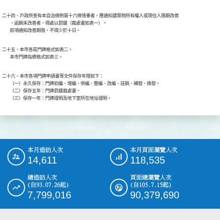
二十四、戶政所查有本自治條例第十六條情事者，應通知建築物所有權人或現住人限期改善

        ，逾期未改善者，得處以罰鍰（裁處書如表一）。

        前項通知改善期限，不得少於十日。
二十五、本市各區門牌格式如表二。

        本市門牌指標格式如表三。
二十六、本市各項門牌申請書等文件保存年限如下：

        （一）永久保存：門牌初編、增編、併編、整編、改編、註銷、補發、換發。

        （二）保存五年：門牌罰鍰裁處書。

        （三）保存一年：門牌證明及地下室所在地址證明。
本月造訪人次
本月頁面瀏覽人次
:::
14,611
118,535
總造訪人次
頁面總瀏覽人次
(自93.07.26起)
(自105.7.15起)
7,799,016
90,379,690