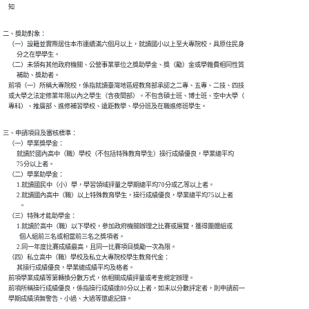
    知
二、獎助對象：

    （一）設籍並實際居住本市連續滿六個月以上，就讀國小以上至大專院校，具原住民身

          分之在學學生。

    （二）未領有其他政府機關、公營事業單位之獎助學金、獎（勵）金或學雜費相同性質

          補助、獎助者。

    前項（一）所稱大專院校，係指就讀臺灣地區經教育部承認之二專、五專、二技、四技

    或大學之法定修業年限以內之學生（含夜間部）。不包含碩士班、博士班、空中大學（

    專科）、推廣部、進修補習學校、遠距教學、學分班及在職進修班學生。
三、申請項目及審核標準：

    （一）學業獎學金：

          就讀於國內高中（職）學校（不包括特殊教育學生）操行成績優良，學業總平均

          75分以上者。

    （二）學業助學金：

          1.就讀國民中（小）學，學習領域評量之學期總平均70分或乙等以上者。

          2.就讀國內高中（職）以上特殊教育學生，操行成績優良，學業總平均75以上者

            。

    （三）特殊才能助學金：

          1.就讀於高中（職）以下學校，參加政府機關辦理之比賽或展覽，獲得團體組或

            個人組前三名或相當前三名之獎項者。

          2.同一年度比賽成績最高，且同一比賽項目獎勵一次為限。

    （四）私立高中（職）學校及私立大專院校學生教育代金：

          其操行成績優良，學業總成績平均及格者。

    前項學業成績等第轉換分數方式，依相關成績評量或考查規定辦理。

    前項所稱操行成績優良，係指操行成績達80分以上者，如未以分數評定者，則申請前一

    學期成績須無警告、小過、大過等懲處記錄。