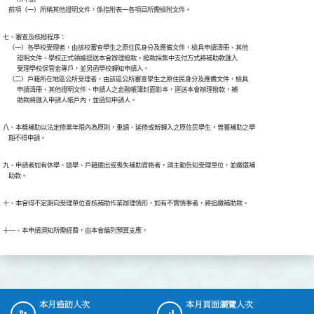
    前項（一）所稱其他證明文件，係指附表一各項目所需檢附文件。
七、審查及核撥程序：

    （一）各學校受理者，由該校審查學生之原住民身分及應備文件，檢具申請清冊、其他

          證明文件、學校正式領據逕送本會辦理撥款。撥款採集中支付方式將補助款匯入

          受理學校保管金專戶，並另函學校轉知申請人。

    （二）戶籍所在地區公所受理者，由該區公所審查學生之原住民身分及應備文件，檢具

          申請清冊、其他證明文件、申請人之金融帳簿封面影本，逕送本會辦理撥款，補

          助款將匯入申請人帳戶內，並函知申請人。
八、本獎補助以法定修業年限內為原則，重讀、延修或新轉入之原住民學生，曾獲補助之學

    期不得申請。
九、申請者如有休學、退學、戶籍遷出或喪失補助資格者，須主動告知受理單位，並繳還補

    助款。
十、本會得不定期向受理單位查核補助作業辦理情形，如有不實情事者，將追繳補助款。
十一、本申請須知所需經費，由本會編列預算支應。
本月造訪人次
本月頁面瀏覽人次
:::