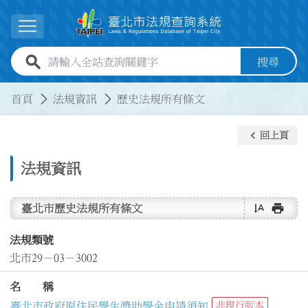
跳到主要內容
展開選單
全站查詢關鍵字欄位
搜尋
:::
:::
首頁
法規資訊
歷史法規所有條文
keyboard_arrow_left
回上頁
法規資訊
text_rotate_vertical
print
臺北市歷史法規所有條文
法規類號
北市29－03－3002
名 稱
臺北市政府原住民學生獎助學金申請須知
非現行版本