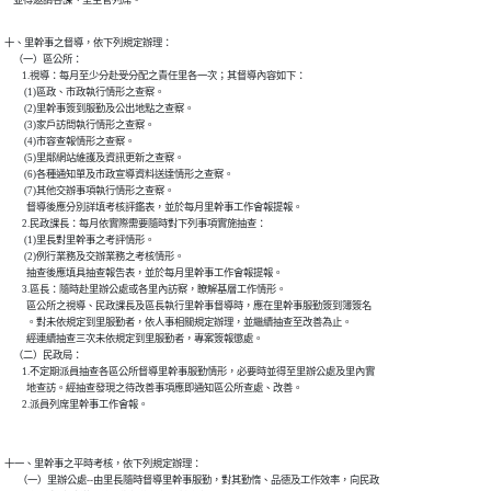
十、里幹事之督導，依下列規定辦理：

    （一）區公所：

        1.視導：每月至少分赴受分配之責任里各一次；其督導內容如下：

         (1)區政、市政執行情形之查察。

         (2)里幹事簽到服勤及公出地點之查察。

         (3)家戶訪問執行情形之查察。

         (4)市容查報情形之查察。

         (5)里鄰網站維護及資訊更新之查察。

         (6)各種通知單及市政宣導資料送達情形之查察。

         (7)其他交辦事項執行情形之查察。

          督導後應分別詳填考核評鑑表，並於每月里幹事工作會報提報。

        2.民政課長：每月依實際需要隨時對下列事項實施抽查：

         (1)里長對里幹事之考評情形。

         (2)例行業務及交辦業務之考核情形。

          抽查後應填具抽查報告表，並於每月里幹事工作會報提報。

        3.區長：隨時赴里辦公處或各里內訪察，瞭解基層工作情形。

          區公所之視導、民政課長及區長執行里幹事督導時，應在里幹事服勤簽到簿簽名

          。對未依規定到里服勤者，依人事相關規定辦理，並繼續抽查至改善為止。

          經連續抽查三次未依規定到里服勤者，專案簽報懲處。

    （二）民政局：

        1.不定期派員抽查各區公所督導里幹事服勤情形，必要時並得至里辦公處及里內實

          地查訪。經抽查發現之待改善事項應即通知區公所查處、改善。

        2.派員列席里幹事工作會報。

十一、里幹事之平時考核，依下列規定辦理：

      （一）里辦公處--由里長隨時督導里幹事服勤，對其勤惰、品德及工作效率，向民政
