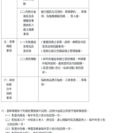
 (二) 改善社會

推行國民生活須知、祭典節約……等事

      風氣及各

項，及推薦模範母親……等人選。    

      種優良事

      蹟表彰人

      選之推薦

五、宣導

 (一) 市政建設

1.重要政策之宣導、說明、解釋及市民

    傳遞

      宣導及民

  意見反映回饋事項。              

    事項

 (二) 資訊傳輸

1.與市民權益有關之資訊傳達，申辦案

  件程序說明、書表提供及代辦服務。

2.區里活動 (含公、私辦活動) 資訊提

六、其他

協助商品標示抽查、工商普查……等事

    依據

項。                              

    法令

    協辦

六、里幹事應依下列規定實施家戶訪問；訪問卡由區公所發予里幹事使用：

    （一）對里內鄰長，每半年至少各分別訪問一次。

    （二）對低收入戶、中低收入老人、原住民、身心障礙市民及獨居老人，每半年至少各

          分別訪問一次。

    （三）對里內寺廟、神壇及教會每年至少各分別訪問一次。
