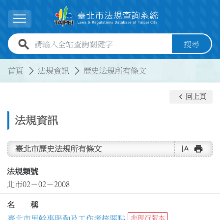
跳到主要內容
展開選單
全站查詢關鍵字欄位
搜尋
:::
:::
首頁
法規資訊
歷史法規所有條文
keyboard_arrow_left
回上頁
法規資訊
text_rotate_vertical
print
臺北市歷史法規所有條文
法規類號
北市02－02－2008
名 稱
臺北市里幹事服勤及工作考核要點
非現行版本