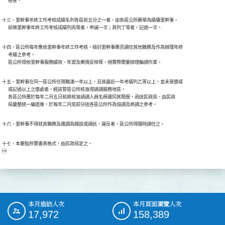
十三、里幹事年終工作考核成績名列各區前五分之一者，由各區公所薦舉為績優里幹事。

十四、區公所每年應依里幹事年終工作考核，檢討里幹事應否調任其他職務及作為辦理年終

      考績之參考。

十五、里幹事在同一區公所任現職滿一年以上，且其最近一年考績列乙等以上，並未受懲戒

      或記過以上之懲處者，經該管區公所核准得請調服務地區。

      各區公所應於每年二月五日前將核准請調人員名冊連同其簡歷，函送民政局。由民政

十七、本要點所需書表格式，由民政局定之。

本月造訪人次
本月頁面瀏覽人次
:::
17,972
158,389