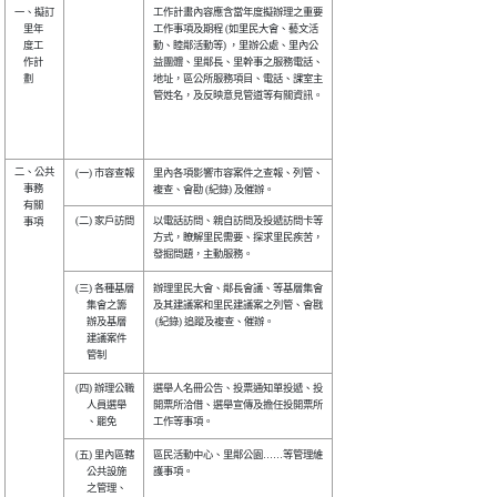
一、擬訂

工作計畫內容應含當年度擬辦理之重要

    里年

工作事項及期程 (如里民大會、藝文活

    度工

動、睦鄰活動等) ，里辦公處、里內公

    作計

益團體、里鄰長、里幹事之服務電話、

    劃  

地址，區公所服務項目、電話、課室主

管姓名，及反映意見管道等有關資訊。

二、公共

 (一) 市容查報

里內各項影響市容案件之查報、列管、

    事務

    有關

 (二) 家戶訪問

以電話訪問、親自訪問及投遞訪問卡等

    事項

方式，瞭解里民需要、探求里民疾苦，

 (三) 各種基層

辦理里民大會、鄰長會議、等基層集會

      集會之籌

及其建議案和里民建議案之列管、會戡

      辦及基層

 (紀錄) 追蹤及複查、催辦。        

      建議案件

 (四) 辦理公職

選舉人名冊公告、投票通知單投遞、投

      人員選舉

開票所洽借、選舉宣傳及擔任投開票所

 (五) 里內區轄

區民活動中心、里鄰公園……等管理維

      公共設施

護事項。                          

      之管理、
