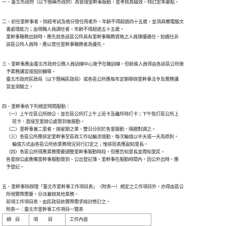
二、初任里幹事者，除經考試及格分發任用者外，年齡不得超過四十五歲，並須具備電腦文

    書處理能力；由現職人員調任者，年齡不得超過五十五歲。

    里幹事職務出缺時，應先就各該區公所具有里幹事職務資格之人員擇優遴任。如遴任非

三、里幹事應由臺北市政府公務人員訓練中心施予在職訓練。但新進人員得由各該區公所施

    予業務講習或個別輔導。

    臺北市政府民政局（以下簡稱民政局）或各區公所應每年定期舉辦里幹事法令及實務講

四、里幹事依下列規定時間服勤：

    （一）上午在區公所辦公，並在區公所打上午上班卡及離所時打卡；下午免打區公所上

          班卡，直接至里辦公處簽到後服勤。

    （二）里幹事兼二里者，按星期之單、雙日分別於各里服勤，隔週對調之。

    （三）各區公所應排定里幹事至區政工作站輪流值勤，每次輪值以半天或一天為原則。

          輪值方式由各區公所依業務現況另行訂定之；惟排班表應副知里長。

    （四）各區公所得應業務需要調整里幹事服勤時段。但應告知里長並周知里民。

    各里辦公處應備里幹事服勤簽到、公出登記簿，里幹事在服勤時間內，因公外出時，應

    予登記。
五、里幹事除辦理「臺北市里幹事工作項目表」（附表一）規定之工作項目外，亦得由區公

    所視實際需要，分派兼辦其他業務。

    前項工作項目表，由民政局依實際需求檢討修訂之。

    附表一：臺北市里幹事工作項目一覽表