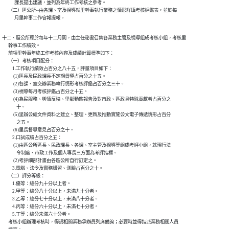
            課長提出建議，並列為年終工作考核之參考。

      （二）區公所--由各課、室及視導就里幹事執行業務之情形詳填考核評鑑表，並於每

十二、區公所應於每年十二月間，由主任秘書召集各業務主管及視導組成考核小組，考核里

      幹事工作績效。

      前項里幹事年終工作考核內容及成績計算標準如下：

      （一）考核項目配分：

          1.工作執行績效占百分之八十五，評量項目如下：

           (1)區長及民政課長不定期督導占百分之十五。

           (2)各課、室交辦業務執行情形考核評鑑占百分之三十。

           (3)視導每月考核評鑑占百分之十五。

           (4)為民服務、輿情反映、里鄰動態報告及對市政、區政具特殊貢獻者占百分之

              十。

           (5)里辦公處文件資料之建立、整理、更新及推動實施公文電子傳遞情形占百分

              之五。

           (6)里長督導意見占百分之十。

          2.口試成績占百分之五：

           (1)由區公所區長、民政課長、各課、室主管及視導等組成考評小組，就現行法

              令制度、市政工作及個人專長三方面為考評指標。

           (2)考評細部計畫由各區公所自行訂定之。

          3.電腦、法令及實務講習、測驗占百分之十。

      （二）評分等級：

          1.優等：總分九十分以上者。

          2.甲等：總分八十分以上，未滿九十分者。

          3.乙等：總分七十分以上，未滿八十分者。

          4.丙等：總分六十分以上，未滿七十分者。

          5.丁等：總分未滿六十分者。

      考核小組辦理考核時，得請相關業務承辦員列席備詢；必要時並得指派業務相關人員
