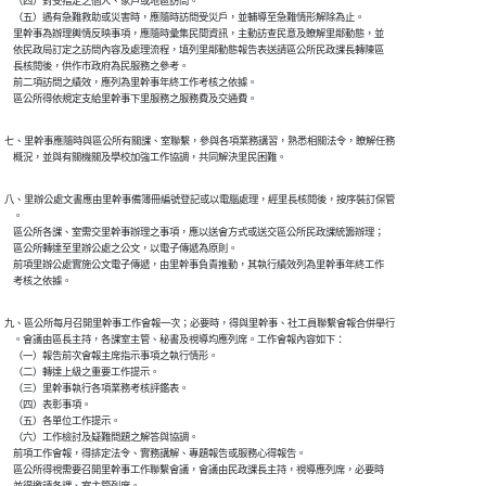
    （四）對受指定之個人、家戶或地區訪問。

    （五）遇有急難救助或災害時，應隨時訪問受災戶，並輔導至急難情形解除為止。

    里幹事為辦理輿情反映事項，應隨時彙集民間資訊，主動訪查民意及瞭解里鄰動態，並

    依民政局訂定之訪問內容及處理流程，填列里鄰動態報告表送請區公所民政課長轉陳區

    長核閱後，供作市政府為民服務之參考。

    前二項訪問之績效，應列為里幹事年終工作考核之依據。

    區公所得依規定支給里幹事下里服務之服務費及交通費。
七、里幹事應隨時與區公所有關課、室聯繫，參與各項業務講習，熟悉相關法令，瞭解任務

八、里辦公處文書應由里幹事備簿冊編號登記或以電腦處理，經里長核閱後，按序裝訂保管

    。

    區公所各課、室需交里幹事辦理之事項，應以送會方式或送交區公所民政課統籌辦理；

    區公所轉達至里辦公處之公文，以電子傳遞為原則。

    前項里辦公處實施公文電子傳遞，由里幹事負責推動，其執行績效列為里幹事年終工作

九、區公所每月召開里幹事工作會報一次；必要時，得與里幹事、社工員聯繫會報合併舉行

    。會議由區長主持，各課室主管、秘書及視導均應列席。工作會報內容如下：

    （一）報告前次會報主席指示事項之執行情形。

    （二）轉達上級之重要工作提示。

    （三）里幹事執行各項業務考核評鑑表。

    （四）表彰事項。

    （五）各單位工作提示。

    （六）工作檢討及疑難問題之解答與協調。

    前項工作會報，得排定法令、實務講解、專題報告或服務心得報告。

    區公所得視需要召開里幹事工作聯繫會議，會議由民政課長主持，視導應列席，必要時
