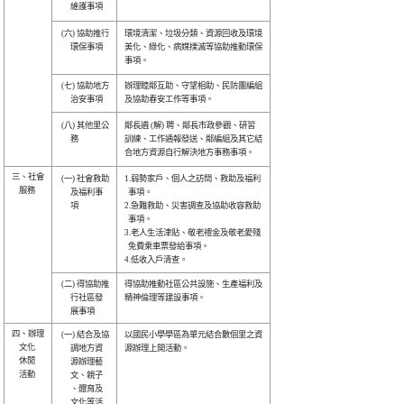
 (六) 協助推行

環境清潔、垃圾分類、資源回收及環境

      環保事項

美化、綠化、病媒撲滅等協助推動環保

 (七) 協助地方

辦理睦鄰互助、守望相助、民防團編組

 (八) 其他里公

鄰長遴 (解) 聘、鄰長市政參觀、研習

      務      

訓練、工作通報發送、鄰編組及其它結

三、社會

 (一) 社會救助

1.弱勢家戶、個人之訪問、救助及福利

    服務

      及福利事

  事項。                          

      項      

2.急難救助、災害調查及協助收容救助

  事項。                          

3.老人生活津貼、敬老禮金及敬老愛殘

  免費乘車票發給事項。            

 (二) 得協助推

得協助推動社區公共設施、生產福利及

      行社區發

精神倫理等建設事項。              

四、辦理

 (一) 結合及協

以國民小學學區為單元結合數個里之資

    文化

      調地方資

源辦理上開活動。                  

    休閒

      源辦理藝

    活動

      文、親子

      、體育及

      文化等活
