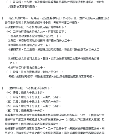
      （二）區公所：由各課、室及視導就里幹事執行業務之情形詳填考核評鑑表，並於每

十二、區公所應於每年三月底前，訂定里幹事年度工作考核計畫，並於年度結束前由主任秘

      書召集各業務主管及視導組成考核小組，考核里幹事工作績效。

      前項里幹事年度工作考核內容及成績計算標準如下：

      （一）工作執行績效占百分之九十，評量項目如下：

            1.區長及民政課長不定期督導占百分之二十。

            2.各課、室交辦業務執行情形考核評鑑占百分之二十。

            3.視導每月考核評鑑占百分之十五。

            4.兼辦業務、為民服務、里鄰訊息反映及市政、區政具特殊貢獻者占百分之二

              十。

            5.里辦公處文件資料之建立、整理、更新及推動實施公文電子傳遞情形占百分

              之五。

            6.里幹事自行評鑑占百分之十。

      （二）電腦、法令及實務講習、測驗占百分之十。

十三、里幹事年度工作考核評分等級如下：

      （一）優等：總分九十分以上者。

      （二）甲等：總分八十分以上，未滿九十分者。

      （三）乙等：總分七十分以上，未滿八十分者。

      （四）丙等：總分六十分以上，未滿七十分者。

      （五）丁等：總分未滿六十分者。

      里幹事於民政局辦理之里幹事專案考核年度總成績名列各區前二分之一，由各區公所

      按里幹事年度工作考核成績名次依序薦舉五分之一（小數點以下採四捨五入計算）為

      績優里幹事，由民政局公開表揚並從優獎勵之。

      擔任里幹事職務年資累計每滿十年、二十年及三十年，未因案受停職或懲戒處分、刑

      事處分、平時考核記大過之處分或考績列丙等者，得併前項績優里幹事辦理公開表揚
