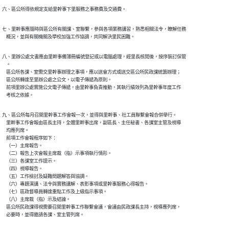
七、里幹事應隨時與區公所有關課、室聯繫，參與各項業務講習，熟悉相關法令，瞭解任務

八、里辦公處文書應由里幹事備簿冊編號登記或以電腦處理，經里長核閱後，按序裝訂保管

    。

    區公所各課、室需交里幹事辦理之事項，應以送會方式或送交區公所民政課統籌辦理；

    區公所轉達至里辦公處之公文，以電子傳遞為原則。

    前項里辦公處實施公文電子傳遞，由里幹事負責推動，其執行績效列為里幹事年度工作

九、區公所每月召開里幹事工作會報一次，並得與里幹事、社工員聯繫會報合併舉行。

    里幹事工作會報由區長主持，全體里幹事出席，副區長、主任秘書、各課室主管及視導

    均應列席。

    前項工作會報程序如下：

    （一）主席報告。

    （二）報告上次會報主席裁（指）示事項執行情形。

    （三）各課室工作提示。

    （四）視導報告。

    （五）工作檢討及疑難問題解答與協調。

    （六）專題演講、法令與實務講解、表彰事項或里幹事服務心得報告。

    （七）區政督導員轉達重點工作及上級指示事項。

    （八）主席裁（指）示及結論。

    區公所民政課得視需要召開里幹事工作聯繫會議，會議由民政課長主持，視導應列席，
