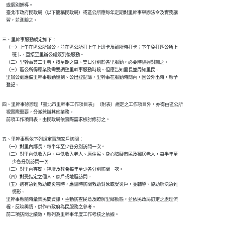
    或個別輔導。

    臺北市政府民政局（以下簡稱民政局）或區公所應每年定期對里幹事舉辦法令及實務講

三、里幹事服勤規定如下：

    （一）上午在區公所辦公，並在區公所打上午上班卡及離所時打卡；下午免打區公所上

          班卡，直接至里辦公處簽到後服勤。

    （二）里幹事兼二里者，按星期之單、雙日分別於各里服勤，必要時隔週對調之。

    （三）區公所得應業務需要調整里幹事服勤時段。但應告知里長並周知里民。

    里辦公處應備里幹事服勤簽到、公出登記簿，里幹事在服勤時間內，因公外出時，應予

四、里幹事除辦理「臺北市里幹事工作項目表」（附表）規定之工作項目外，亦得由區公所

    視實際需要，分派兼辦其他業務。

五、里幹事應依下列規定實施家戶訪問：

    （一）對里內鄰長，每半年至少各分別訪問一次。

    （二）對里內低收入戶、中低收入老人、原住民、身心障礙市民及獨居老人，每半年至

          少各分別訪問一次。

    （三）對里內寺廟、神壇及教會每年至少各分別訪問一次。

    （四）對受指定之個人、家戶或地區訪問。

    （五）遇有急難救助或災害時，應隨時訪問救助對象或受災戶，並輔導、協助解決急難

          情形。

    里幹事應隨時彙集民間資訊，主動訪查民意及瞭解里鄰動態，並依民政局訂定之處理流

    程，反映輿情，供作市政府為民服務之參考。
