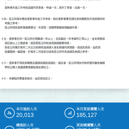
      。

十四、區公所每年應依里幹事年度工作考核，檢討里幹事應否調任其他職務及作為辦理年終

      考績之參考。

十五、里幹事在同一區公所任現職滿一年以上，且其最近一年考績列乙等以上，並未受懲戒

      或記過以上之懲處者，經該管區公所核准得請調服務地區。

      各區公所應於每年二月五日前將核准請調人員名冊連同其簡歷，函送民政局，由民政

十六、里幹事不得就其職務及遷調為關說或請託，違反者，區公所得依市政府暨所屬各機關

本月造訪人次
本月頁面瀏覽人次
:::
20,013
185,127
總造訪人次
頁面總瀏覽人次