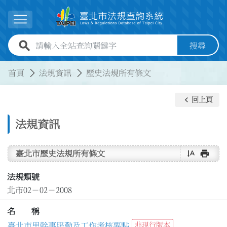
跳到主要內容
展開選單
全站查詢關鍵字欄位
搜尋
:::
:::
首頁
法規資訊
歷史法規所有條文
keyboard_arrow_left
回上頁
法規資訊
text_rotate_vertical
print
臺北市歷史法規所有條文
法規類號
北市02－02－2008
名 稱
臺北市里幹事服勤及工作考核要點
非現行版本