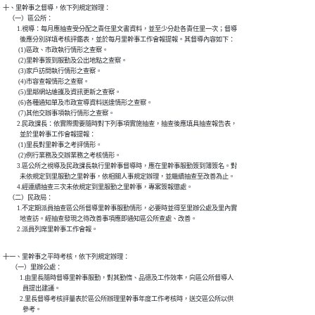
十、里幹事之督導，依下列規定辦理：

    （一）區公所：

          1.視導：每月應抽查受分配之責任里文書資料，並至少分赴各責任里一次；督導

            後應分別詳填考核評鑑表，並於每月里幹事工作會報提報。其督導內容如下：

           (1)區政、市政執行情形之查察。

           (2)里幹事簽到服勤及公出地點之查察。

           (3)家戶訪問執行情形之查察。

           (4)市容查報情形之查察。

           (5)里鄰網站維護及資訊更新之查察。

           (6)各種通知單及市政宣導資料送達情形之查察。

           (7)其他交辦事項執行情形之查察。

          2.民政課長：依實際需要隨時對下列事項實施抽查，抽查後應填具抽查報告表，

            並於里幹事工作會報提報：

           (1)里長對里幹事之考評情形。

           (2)例行業務及交辦業務之考核情形。

          3.區公所之視導及民政課長執行里幹事督導時，應在里幹事服勤簽到簿簽名。對

            未依規定到里服勤之里幹事，依相關人事規定辦理，並繼續抽查至改善為止。

          4.經連續抽查三次未依規定到里服勤之里幹事，專案簽報懲處。

    （二）民政局：

          1.不定期派員抽查區公所督導里幹事服勤情形，必要時並得至里辦公處及里內實

            地查訪。經抽查發現之待改善事項應即通知區公所查處、改善。

          2.派員列席里幹事工作會報。
十一、里幹事之平時考核，依下列規定辦理：

      （一）里辦公處：

            1.由里長隨時督導里幹事服勤，對其勤惰、品德及工作效率，向區公所督導人

              員提出建議。

            2.里長督導考核評量表於區公所辦理里幹事年度工作考核時，送交區公所以供

              參考。
