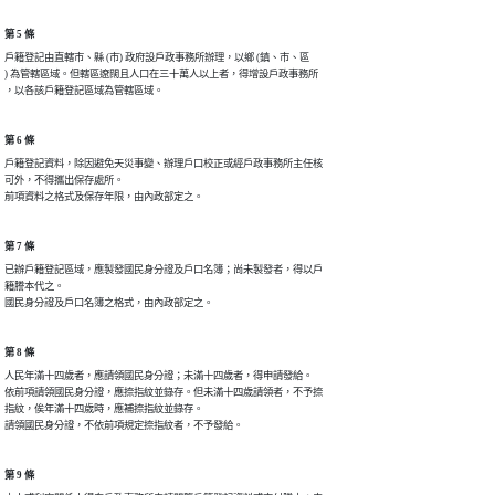
第 5 條
戶籍登記由直轄市、縣 (市) 政府設戶政事務所辦理，以鄉 (鎮、市、區

) 為管轄區域。但轄區遼闊且人口在三十萬人以上者，得增設戶政事務所

，以各該戶籍登記區域為管轄區域。
第 6 條
戶籍登記資料，除因避免天災事變、辦理戶口校正或經戶政事務所主任核

可外，不得攜出保存處所。

前項資料之格式及保存年限，由內政部定之。
第 7 條
已辦戶籍登記區域，應製發國民身分證及戶口名簿；尚未製發者，得以戶

籍謄本代之。

國民身分證及戶口名簿之格式，由內政部定之。
第 8 條
人民年滿十四歲者，應請領國民身分證；未滿十四歲者，得申請發給。

依前項請領國民身分證，應捺指紋並錄存。但未滿十四歲請領者，不予捺

指紋，俟年滿十四歲時，應補捺指紋並錄存。

請領國民身分證，不依前項規定捺指紋者，不予發給。
第 9 條