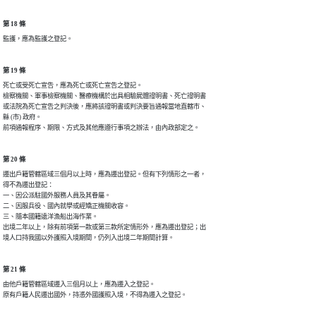
第 18 條
監護，應為監護之登記。
第 19 條
死亡或受死亡宣告，應為死亡或死亡宣告之登記。

檢察機關、軍事檢察機關、醫療機構於出具相驗屍體證明書、死亡證明書

或法院為死亡宣告之判決後，應將該證明書或判決要旨通報當地直轄市、

縣 (市) 政府。

前項通報程序、期限、方式及其他應遵行事項之辦法，由內政部定之。
第 20 條
遷出戶籍管轄區域三個月以上時，應為遷出登記。但有下列情形之一者，

得不為遷出登記：

一、因公派駐國外服務人員及其眷屬。

二、因服兵役、國內就學或經矯正機關收容。

三、隨本國籍遠洋漁船出海作業。

出境二年以上，除有前項第一款或第三款所定情形外，應為遷出登記；出

境人口持我國以外護照入境期間，仍列入出境二年期間計算。
第 21 條
由他戶籍管轄區域遷入三個月以上，應為遷入之登記。

原有戶籍人民遷出國外，持憑外國護照入境，不得為遷入之登記。