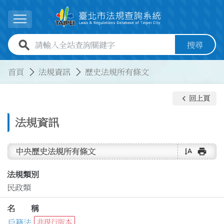
跳到主要內容
展開選單
全站查詢關鍵字欄位
搜尋
:::
:::
首頁
法規資訊
歷史法規所有條文
keyboard_arrow_left
回上頁
法規資訊
text_rotate_vertical
print
中央歷史法規所有條文
法規類別
民政類
名 稱
戶籍法
非現行版本