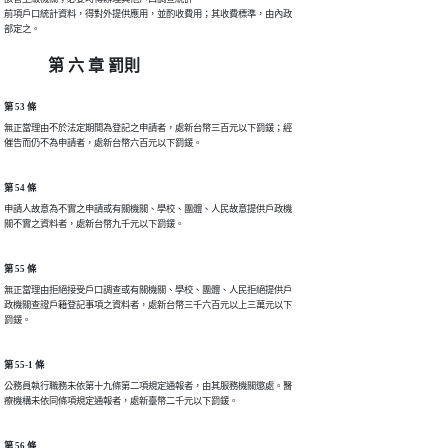
前項戶口統計資料，得對外提供應用，並酌收費用；其收費標準，由內政

部定之。
第 六 章 罰則
第 53 條
無正當理由不於法定期間為登記之申請者，處新台幣三百元以下罰鍰；經

催告而仍不為申請者，處新台幣六百元以下罰鍰。
第 54 條
申請人故意為不實之申請或有關機關、學校、團體、人民故意提供戶政機

關不實之資料者，處新台幣九千元以下罰鍰。
第 55 條
無正當理由拒絕接受戶口調查或有關機關、學校、團體、人民拒絕提供戶

政機關查證戶籍登記事項之資料者，處新台幣三千六百元以上三萬元以下

罰鍰。
第 55-1 條
公務員執行職務未依第十九條第二項規定通報者，由其服務機關懲處。醫

療機構未依同條項規定通報者，處新臺幣二千元以下罰鍰。
第 56 條