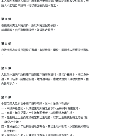
本人或利害關係人得向戶政事務所申請閱覽戶籍登記資料或交付謄本；申

請人不能親自申請時，得以書面委託他人為之。
第 10 條
各機關所需之戶籍資料，應以戶籍登記為依據。

前項資料，由戶政機關提供，並得酌收費用。
第 11 條
戶政機關為查證戶籍登記事項，有關機關、學校、團體或人民應提供資料

。
第 12 條
人民依本法向戶政機關申請閱覽戶籍登記資料、請領戶籍謄本、國民身分

證、戶口名簿、結婚證明書、離婚證明書，應繳納規費；其收費標準，由

內政部定之。
第 13 條
中華民國人民初次申請戶籍登記時，其出生地依下列規定：

一、申請戶籍登記，以其出生地所屬之省 (市) 及縣 (市) 為出生地。

二、棄嬰、無依兒童之出生地無可考者，以發現地為出生地。

三、在船機上出生而無法確定其出生地者，以其出生後該船機之停泊 (駐

    ) 地為出生地。

四、在兒童及少年福利機構收容教養，其出生地不明者，以該機構所在地

    為出生地。

五、在國外出生者，以其出生所在地之國家或地區為出生地。
