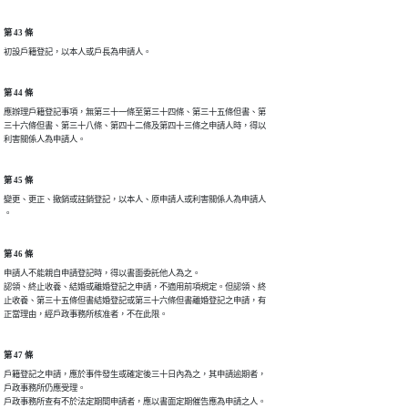
第 43 條
初設戶籍登記，以本人或戶長為申請人。
第 44 條
應辦理戶籍登記事項，無第三十一條至第三十四條、第三十五條但書、第

三十六條但書、第三十八條、第四十二條及第四十三條之申請人時，得以

利害關係人為申請人。
第 45 條
變更、更正、撤銷或註銷登記，以本人、原申請人或利害關係人為申請人

。
第 46 條
申請人不能親自申請登記時，得以書面委託他人為之。

認領、終止收養、結婚或離婚登記之申請，不適用前項規定。但認領、終

止收養、第三十五條但書結婚登記或第三十六條但書離婚登記之申請，有

正當理由，經戶政事務所核准者，不在此限。
第 47 條
戶籍登記之申請，應於事件發生或確定後三十日內為之，其申請逾期者，

戶政事務所仍應受理。

戶政事務所查有不於法定期間申請者，應以書面定期催告應為申請之人。
