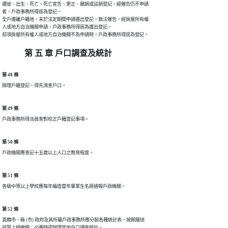
遷徙、出生、死亡、死亡宣告、更正、撤銷或註銷登記，經催告仍不申請

者，戶政事務所得逕為登記。

全戶遷離戶籍地，未於法定期間申請遷出登記，無法催告，經房屋所有權

人或地方自治機關申請，戶政事務所得逕為遷出登記。

前項房屋所有權人或地方自治機關不為申請時，戶政事務所得逕為登記。
第 五 章 戶口調查及統計
第 48 條
辦理戶籍登記，得先清查戶口。
第 49 條
戶政事務所得派員查對校正戶籍登記事項。
第 50 條
戶政機關應查記十五歲以上人口之教育程度。
第 51 條
各級中等以上學校應每年編造當年畢業生名冊通報戶政機關。
第 52 條
直轄市、縣 (市) 政府及其所屬戶政事務所應分製各種統計表，按期層送

該管上級機關；必要時得辦理其他戶口調查統計。
