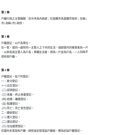
第 2 條
戶籍行政之主管機關：在中央為內政部；在直轄市為直轄市政府；在縣 (

市) 為縣 (市) 政府。
第 3 條
戶籍登記，以戶為單位。

在一家，或同一處所同一主管人之下共同生活，或經營共同事業者為一戶

，以家長或主管人為戶長；單獨生活者，得為一戶並為戶長。一人同時不

得有兩戶籍。
第 4 條
戶籍登記，指下列登記：

一、身分登記：

 (一) 出生登記。

 (二) 認領登記。

 (三) 收養、終止收養登記。

 (四) 結婚、離婚登記。

 (五) 監護登記。

 (六) 死亡、死亡宣告登記。

二、遷徙登記：

 (一) 遷入登記。

 (二) 遷出登記。

 (三) 住址變更登記。

在國內未曾設有戶籍，經核准定居或設戶籍者，應為初設戶籍登記。