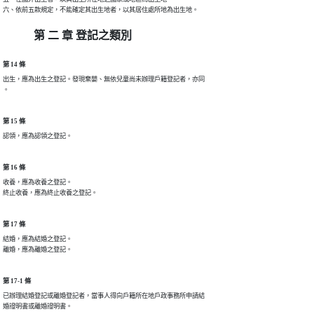
六、依前五款規定，不能確定其出生地者，以其居住處所地為出生地。
第 二 章 登記之類別
第 14 條
出生，應為出生之登記。發現棄嬰、無依兒童尚未辦理戶籍登記者，亦同

。
第 15 條
認領，應為認領之登記。
第 16 條
收養，應為收養之登記。

終止收養，應為終止收養之登記。
第 17 條
結婚，應為結婚之登記。

離婚，應為離婚之登記。
第 17-1 條
已辦理結婚登記或離婚登記者，當事人得向戶籍所在地戶政事務所申請結

婚證明書或離婚證明書。