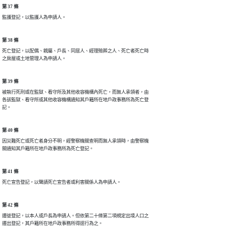
第 37 條
監護登記，以監護人為申請人。
第 38 條
死亡登記，以配偶、親屬、戶長、同居人、經理殮葬之人、死亡者死亡時

之房屋或土地管理人為申請人。
第 39 條
被執行死刑或在監獄、看守所及其他收容機構內死亡，而無人承領者，由

各該監獄、看守所或其他收容機構通知其戶籍所在地戶政事務所為死亡登

記。
第 40 條
因災難死亡或死亡者身分不明，經警察機關查明而無人承領時，由警察機

關通知其戶籍所在地戶政事務所為死亡登記。
第 41 條
死亡宣告登記，以聲請死亡宣告者或利害關係人為申請人。
第 42 條
遷徙登記，以本人或戶長為申請人。但依第二十條第二項規定出境人口之

遷出登記，其戶籍所在地戶政事務所得逕行為之。