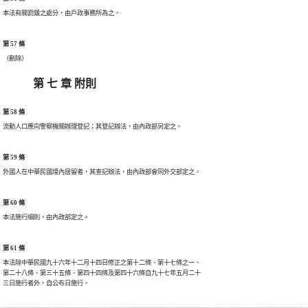
本法有關罰鍰之處分，由戶政事務所為之。
第 57 條
（刪除）
第 七 章 附則
第 58 條
流動人口應向警察機關辦理登記；其登記辦法，由內政部另定之。
第 59 條
外國人在中華民國境內居留者，其查記辦法，由內政部會同外交部定之。
第 60 條
本法施行細則，由內政部定之。
第 61 條
本法除中華民國九十六年十二月十四日修正之第十二條、第十七條之一、

第二十八條、第三十五條、第四十四條及第四十六條自九十七年五月二十

三日施行者外，自公布日施行。