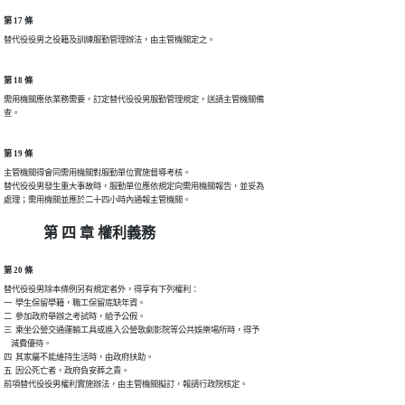
第 17 條
替代役役男之役籍及訓練服勤管理辦法，由主管機關定之。
第 18 條
需用機關應依業務需要，訂定替代役役男服勤管理規定，送請主管機關備

查。
第 19 條
主管機關得會同需用機關對服勤單位實施督導考核。

替代役役男發生重大事故時，服勤單位應依規定向需用機關報告，並妥為

處理；需用機關並應於二十四小時內通報主管機關。
第 四 章 權利義務
第 20 條
替代役役男除本條例另有規定者外，得享有下列權利：

一  學生保留學籍，職工保留底缺年資。

二  參加政府舉辦之考試時，給予公假。

三  乘坐公營交通運輸工具或進入公營歌劇影院等公共娛樂場所時，得予

    減費優待。

四  其家屬不能維持生活時，由政府扶助。

五  因公死亡者，政府負安葬之責。

前項替代役役男權利實施辦法，由主管機關擬訂，報請行政院核定。