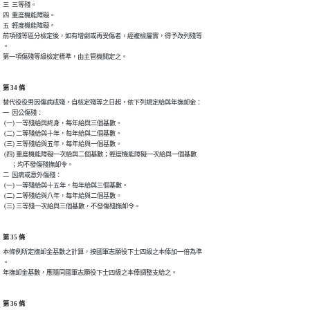
三  三等殘。

四  重度機能障礙。

五  輕度機能障礙。

前項殘等區分檢定後，如有增劇或再受傷者，經複檢屬實，得予改列殘等

。

第一項傷殘等級檢定標準，由主管機關定之。
第 34 條
替代役役男因傷病成殘，自核定殘等之日起，依下列規定給與年撫卹金：

一  因公傷殘：

 (一) 一等殘給與終身，每年給與三個基數。

 (二) 二等殘給與十年，每年給與二個基數。

 (三) 三等殘給與五年，每年給與一個基數。

 (四) 重度機能障礙一次給與二個基數；輕度機能障礙一次給與一個基數

      ；均不發傷殘撫卹令。

二  因病或意外傷殘：

 (一) 一等殘給與十五年，每年給與三個基數。

 (二) 二等殘給與八年，每年給與二個基數。

 (三) 三等殘一次給與三個基數，不發傷殘撫卹令。
第 35 條
本條例所定撫卹金基數之計算，按國軍志願役下士四級之本俸加一倍為準

。

年撫卹金基數，應隨同國軍志願役下士四級之本俸調整支給之。
第 36 條