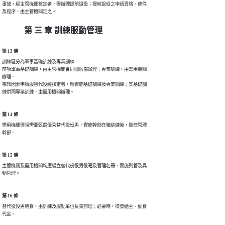
事故，經主管機關核定者，得辦理提前退役；提前退役之申請資格、條件

及程序，由主管機關定之。
第 三 章 訓練服勤管理
第 13 條
訓練區分為軍事基礎訓練及專業訓練。

前項軍事基礎訓練，由主管機關會同國防部辦理；專業訓練，由需用機關

辦理。

宗教因素申請服替代役經核定者，應實施基礎訓練及專業訓練；其基礎訓

練併同專業訓練，由需用機關辦理。
第 14 條
需用機關得視需要甄選優秀替代役役男，實施幹部在職訓練後，擔任管理

幹部。
第 15 條
主管機關及需用機關均應編立替代役役男役籍及管理名冊，實施列管及異

動管理。
第 16 條
替代役役男膳食，由訓練及服勤單位負責辦理；必要時，得發給主、副食

代金。