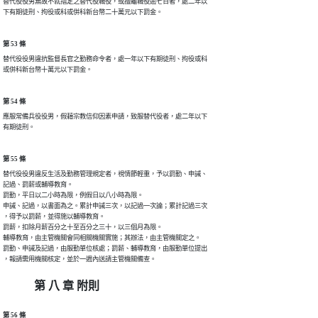
替代役役男無故不就指定之替代役職役，或擅離職役逾七日者，處二年以

下有期徒刑、拘役或科或併科新台幣二十萬元以下罰金。
第 53 條
替代役役男違抗監督長官之勤務命令者，處一年以下有期徒刑、拘役或科

或併科新台幣十萬元以下罰金。
第 54 條
應服常備兵役役男，假藉宗教信仰因素申請，致服替代役者，處二年以下

有期徒刑。
第 55 條
替代役役男違反生活及勤務管理規定者，視情節輕重，予以罰勤、申誡、

記過、罰薪或輔導教育。

罰勤，平日以二小時為限，例假日以八小時為限。

申誡、記過，以書面為之。累計申誡三次，以記過一次論；累計記過三次

，得予以罰薪，並得施以輔導教育。

罰薪，扣除月薪百分之十至百分之三十，以三個月為限。

輔導教育，由主管機關會同相關機關實施；其辦法，由主管機關定之。

罰勤、申誡及記過，由服勤單位核處；罰薪、輔導教育，由服勤單位提出

，報請需用機關核定，並於一週內送請主管機關備查。
第 八 章 附則
第 56 條