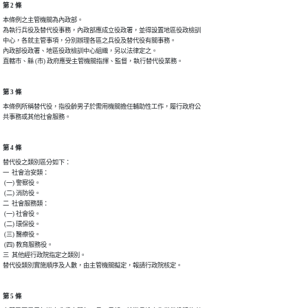
第 2 條
本條例之主管機關為內政部。

為執行兵役及替代役事務，內政部應成立役政署，並得設置地區役政檢訓

中心，各就主管事項，分別辦理各區之兵役及替代役有關事務。

內政部役政署、地區役政檢訓中心組織，另以法律定之。

第 3 條
本條例所稱替代役，指役齡男子於需用機關擔任輔助性工作，履行政府公

共事務或其他社會服務。
第 4 條
替代役之類別區分如下：

一  社會治安類：

 (一) 警察役。

 (二) 消防役。

二  社會服務類：

 (一) 社會役。

 (二) 環保役。

 (三) 醫療役。

 (四) 教育服務役。

三  其他經行政院指定之類別。

替代役類別實施順序及人數，由主管機關擬定，報請行政院核定。
第 5 條