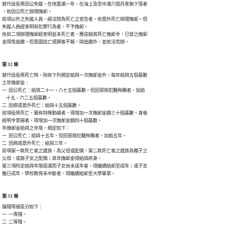
替代役役男因公失蹤，在地面滿一年、在海上及空中滿六個月查無下落者

，依因公死亡辦理撫卹。

前項以外之失蹤人員，經法院為死亡之宣告者，依意外死亡辦理撫卹。但

失蹤人員經查明有犯罪行為者，不予撫卹。

依前二項辦理撫卹經查明並未死亡者，應註銷其死亡撫卹令，已發之撫卹

金得免追繳。但意圖逃亡或歸後不報，除追繳外，並依法究辦。
第 32 條
替代役役男死亡時，除依下列規定給與一次撫卹金外，每年給與五個基數

之年撫卹金：

一  因公死亡：給與二十一‧八七五個基數。但因冒險犯難殉職者，加給

    十五‧六二五個基數。

二  因病或意外死亡：給與十五個基數。

前項役男死亡，著有特殊勳績者，得增加一次撫卹金額三十個基數。身後

經明令褒揚者，得增加一次撫卹金額四十個基數。

年撫卹金給與之年限，規定如下：

一  因公死亡：給與十五年。但因冒險犯難殉職者，加給五年。

二  因病或意外死亡：給與三年。

前項第一款死亡者之遺族，為父母或配偶，第二款死亡者之遺族為獨子之

父母，或無子女之配偶；其年撫卹金得給與終身。

第三項所定給與年限屆滿而子女尚未成年者，得繼續給卹至成年；或子女

雖已成年，學校教育未中斷者，得繼續給卹至大學畢業。
第 33 條
傷殘等級區分如下：

一  一等殘。

二  二等殘。
