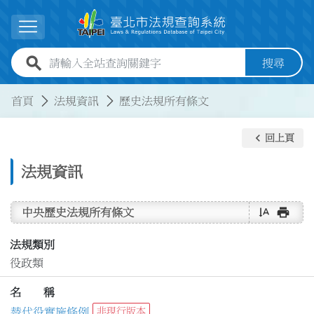
跳到主要內容
展開選單
全站查詢關鍵字欄位
搜尋
:::
:::
首頁
法規資訊
歷史法規所有條文
keyboard_arrow_left
回上頁
法規資訊
text_rotate_vertical
print
中央歷史法規所有條文
法規類別
役政類
名 稱
替代役實施條例
非現行版本