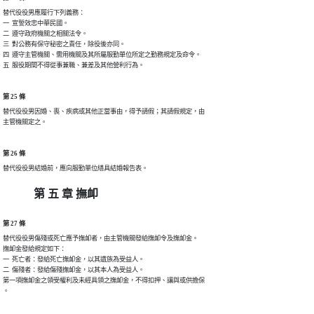
替代役役男應履行下列義務：

一  宣誓效忠中華民國。

二  遵守政府機關之相關法令。

三  對公務有保守秘密之責任，除役後亦同。

四  遵守主管機關、需用機關及其所屬服勤單位所定之勤務規定及命令。

五  服役期間不得從事兼職、兼差及其他營利行為。
第 25 條
替代役役男因婚、喪、疾病或其他正當事由，得予請假；其請假規定，由

主管機關定之。
第 26 條
替代役役男結婚前，應向服勤單位繕具結婚報告表。
第 五 章 撫卹
第 27 條
替代役役男傷殘或死亡應予撫卹者，由主管機關發給撫卹令及撫卹金。

撫卹金發給規定如下：

一  死亡者：發給死亡撫卹金，以其遺族為受益人。

二  傷殘者：發給傷殘撫卹金，以其本人為受益人。

第一項撫卹金之領受權利及未經具領之撫卹金，不得扣押、讓與或供擔保

。