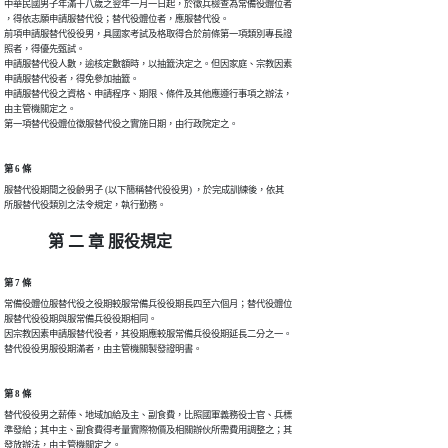
中華民國男子年滿十八歲之翌年一月一日起，於徵兵檢查為常備役體位者

，得依志願申請服替代役；替代役體位者，應服替代役。

前項申請服替代役役男，具國家考試及格取得合於前條第一項類別專長證

照者，得優先甄試。

申請服替代役人數，逾核定數額時，以抽籤決定之。但因家庭、宗教因素

申請服替代役者，得免參加抽籤。

申請服替代役之資格、申請程序、期限、條件及其他應遵行事項之辦法，

由主管機關定之。

第一項替代役體位徵服替代役之實施日期，由行政院定之。
第 6 條
服替代役期間之役齡男子 (以下簡稱替代役役男) ，於完成訓練後，依其

所服替代役類別之法令規定，執行勤務。
第 二 章 服役規定
第 7 條
常備役體位服替代役之役期較服常備兵役役期長四至六個月；替代役體位

服替代役役期與服常備兵役役期相同。

因宗教因素申請服替代役者，其役期應較服常備兵役役期延長二分之一。

替代役役男服役期滿者，由主管機關製發證明書。
第 8 條
替代役役男之薪俸、地域加給及主、副食費，比照國軍義務役士官、兵標

準發給；其中主、副食費得考量實際物價及相關辦伙所需費用調整之；其
