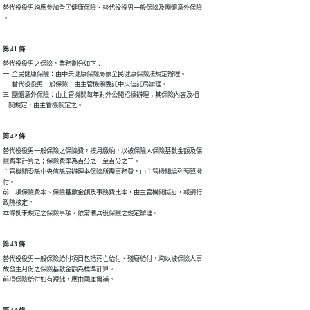
替代役役男均應參加全民健康保險、替代役役男一般保險及團體意外保險

。
第 41 條
替代役役男之保險，業務劃分如下：

一  全民健康保險：由中央健康保險局依全民健康保險法規定辦理。

二  替代役役男一般保險：由主管機關委託中央信託局辦理。

三  團體意外保險：由主管機關每年對外公開招標辦理；其保險內容及相

    關規定，由主管機關定之。
第 42 條
替代役役男一般保險之保險費，按月繳納，以被保險人保險基數金額及保

險費率計算之；保險費率為百分之一至百分之三。

主管機關委託中央信託局辦理本保險所需事務費，由主管機關編列預算撥

付。

前二項保險費率、保險基數金額及事務費比率，由主管機關擬訂，報請行

政院核定。

本條例未規定之保險事項，依常備兵役保險之規定辦理。
第 43 條
替代役役男一般保險給付項目包括死亡給付、殘廢給付，均以被保險人事

故發生月份之保險基數金額為標準計算。

前項保險給付如有短絀，應由國庫撥補。