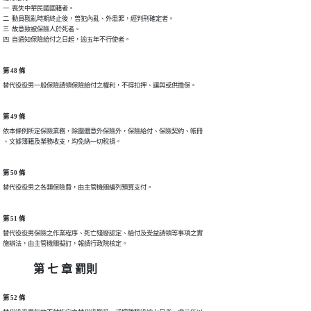
一  喪失中華民國國籍者。

二  動員戡亂時期終止後，曾犯內亂、外患罪，經判刑確定者。

三  故意致被保險人於死者。

四  自通知保險給付之日起，逾五年不行使者。
第 48 條
替代役役男一般保險請領保險給付之權利，不得扣押、讓與或供擔保。
第 49 條
依本條例所定保險業務，除團體意外保險外，保險給付、保險契約、帳冊

、文據簿籍及業務收支，均免納一切稅捐。
第 50 條
替代役役男之各類保險費，由主管機關編列預算支付。
第 51 條
替代役役男保險之作業程序、死亡殘廢認定、給付及受益請領等事項之實

施辦法，由主管機關擬訂，報請行政院核定。
第 七 章 罰則
第 52 條