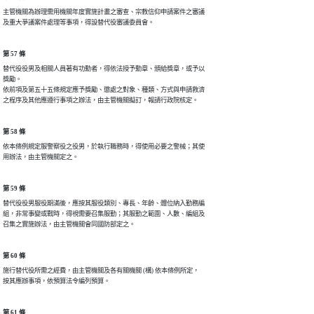
主管機關為辦理需用機關年度實施計畫之審查、宗教信仰申請案件之審議

及重大爭議案件處理等事項，得設替代役審議委員會。
第 57 條
替代役役男及相關人員著有功勳者，得依法授予勳章、頒給獎章，或予以

獎勵。

依前項及第五十五條規定應予獎勵、懲處之對象、種類、方式與申請救濟

之程序及其他應遵行事項之辦法，由主管機關擬訂，報請行政院核定。
第 58 條
依本條例規定服警察役之役男，於執行職務時，得使用必要之警械；其使

用辦法，由主管機關定之。
第 59 條
替代役役男服役期滿後，應按其服役類別、專長、年齡、體位納入勤務編

組，非常事變或戰時，得視需要召集服勤；其服勤之範圍、人數、編組及

召集之實施辦法，由主管機關會同國防部定之。
第 60 條
施行替代役所需之經費，由主管機關及各有關機關 (構) 依本條例所定，

按其應辦事項，依預算法令編列預算。
第 61 條