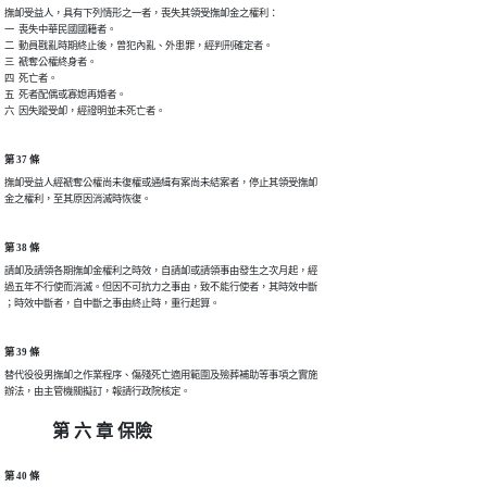
撫卹受益人，具有下列情形之一者，喪失其領受撫卹金之權利：

一  喪失中華民國國籍者。

二  動員戡亂時期終止後，曾犯內亂、外患罪，經判刑確定者。

三  褫奪公權終身者。

四  死亡者。

五  死者配偶或寡媳再婚者。

六  因失蹤受卹，經證明並未死亡者。
第 37 條
撫卹受益人經褫奪公權尚未復權或通緝有案尚未結案者，停止其領受撫卹

金之權利，至其原因消滅時恢復。
第 38 條
請卹及請領各期撫卹金權利之時效，自請卹或請領事由發生之次月起，經

過五年不行使而消滅。但因不可抗力之事由，致不能行使者，其時效中斷

；時效中斷者，自中斷之事由終止時，重行起算。
第 39 條
替代役役男撫卹之作業程序、傷殘死亡適用範圍及殮葬補助等事項之實施

辦法，由主管機關擬訂，報請行政院核定。
第 六 章 保險
第 40 條