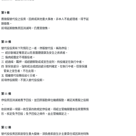
第 9 條
應徵服替代役之役男，因病或其他重大事故，非本人不能處理者，得予延

期徵集。

前項延期徵集原因消滅時，仍應受徵集。
第 10 條
替代役役男有下列情形之一者，停服替代役，稱為停役：

一  經診斷確定罹患足以危害團體健康及安全之疾病者。

二  傷病經鑑定不堪服役者。

三  經通緝、羈押，或經觀察勒戒或宣告徒刑、拘役確定在執行中者。

四  受保安處分、強制戒治或感訓處分裁判確定，在執行中者。但受保護

    管束之宣告者，不在此限。

五  擅離替代役職役逾七日者。

前項停役期間，不算入替代役役期。
第 11 條
停役原因消滅者應予回役，並回原服勤單位繼續服勤，補足其應服之役期

。

依前條第一項第一款至第四款規定停役者，得經主管機關審查役男實際情

形，核定免予回役；免予回役之條件，由主管機關定之。
第 12 條
替代役役男因家庭發生重大變故，須負擔家庭生計主要責任或因其他特殊
