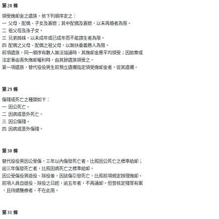
第 28 條
領受撫卹金之遺族，依下列順序定之：

一  父母、配偶、子女及寡媳；其中配偶及寡媳，以未再婚者為限。

二  祖父母及孫子女。

三  兄弟姊妹，以未成年或已成年而不能謀生者為限。

四  配偶之父母、配偶之祖父母，以無扶養義務人為限。

前項遺族，同一順序有數人無法協議時，其撫卹金應平均領受；因拋棄或

法定事由喪失撫卹權利時，由其餘遺族領受之。

第一項遺族，替代役役男生前預立遺囑指定領受撫卹金者，從其遺囑。
第 29 條
傷殘或死亡之種類如下：

一  因公死亡。

二  因病或意外死亡。

三  因公傷殘。

四  因病或意外傷殘。
第 30 條
替代役役男因公受傷，三年以內傷發死亡者，比照因公死亡之標準給卹；

逾三年傷發死亡者，比照因病死亡之標準給卹。

因公受傷役男退役、除役後，因該傷引發死亡，比照前項規定辦理撫卹。

前項人員自退役、除役之日起，逾五年者，不再議卹。但曾核定殘等有案

，且持續醫療者，不在此限。
第 31 條