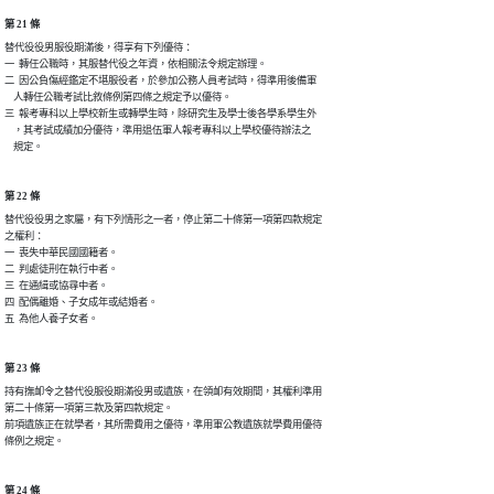
第 21 條
替代役役男服役期滿後，得享有下列優待：

一  轉任公職時，其服替代役之年資，依相關法令規定辦理。

二  因公負傷經鑑定不堪服役者，於參加公務人員考試時，得準用後備軍

    人轉任公職考試比敘條例第四條之規定予以優待。

三  報考專科以上學校新生或轉學生時，除研究生及學士後各學系學生外

    ，其考試成績加分優待，準用退伍軍人報考專科以上學校優待辦法之

    規定。
第 22 條
替代役役男之家屬，有下列情形之一者，停止第二十條第一項第四款規定

之權利：

一  喪失中華民國國籍者。

二  判處徒刑在執行中者。

三  在通緝或協尋中者。

四  配偶離婚、子女成年或結婚者。

五  為他人養子女者。
第 23 條
持有撫卹令之替代役服役期滿役男或遺族，在領卹有效期間，其權利準用

第二十條第一項第三款及第四款規定。

前項遺族正在就學者，其所需費用之優待，準用軍公教遺族就學費用優待

條例之規定。
第 24 條