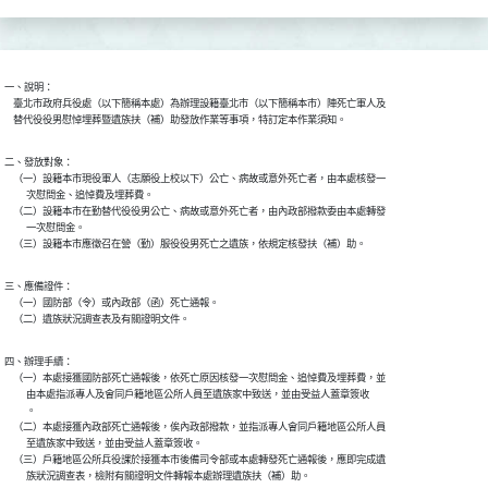
一、說明： 

    臺北市政府兵役處（以下簡稱本處）為辦理設籍臺北市（以下簡稱本市）陣死亡軍人及

    替代役役男慰悼埋葬暨遺族扶（補）助發放作業等事項，特訂定本作業須知。
二、發放對象： 

    （一）設籍本市現役軍人（志願役上校以下）公亡、病故或意外死亡者，由本處核發一

          次慰問金、追悼費及埋葬費。 

    （二）設籍本市在勤替代役役男公亡、病故或意外死亡者，由內政部撥款委由本處轉發

          一次慰問金。 

    （三）設籍本市應徵召在營（勤）服役役男死亡之遺族，依規定核發扶（補）助。
三、應備證件： 

    （一）國防部（令）或內政部（函）死亡通報。

    （二）遺族狀況調查表及有關證明文件。
四、辦理手續： 

    （一）本處接獲國防部死亡通報後，依死亡原因核發一次慰問金、追悼費及埋葬費，並

          由本處指派專人及會同戶籍地區公所人員至遺族家中致送，並由受益人蓋章簽收

          。 

    （二）本處接獲內政部死亡通報後，俟內政部撥款，並指派專人會同戶籍地區公所人員

          至遺族家中致送，並由受益人蓋章簽收。 

    （三）戶籍地區公所兵役課於接獲本市後備司令部或本處轉發死亡通報後，應即完成遺

          族狀況調查表，檢附有關證明文件轉報本處辦理遺族扶（補）助。