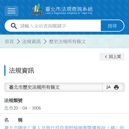
跳到主要內容
展開選單
全站查詢關鍵字欄位
搜尋
:::
:::
首頁
法規資訊
歷史法規所有條文
keyboard_arrow_left
回上頁
法規資訊
text_rotate_vertical
print
臺北市歷史法規所有條文
法規類號
北市20－04－3006
名 稱
臺北市陣死亡軍人及替代役役男慰悼埋葬暨遺族扶（補）助