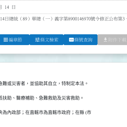
月 14 日
14日總統（89）華總（一）義字第8900146970號令修正公布第3、4、
apps
tune
pin
file_download
編章節
條文檢索
條號查詢
附件下載
急難或災害者，並協助其自立，特制定本法。
活扶助、醫療補助、急難救助及災害救助。
為內政部；在直轄市為直轄市政府；在縣 (市
