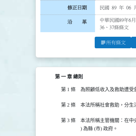
修正日期
民國 89 年 06 
中華民國89年6月
沿 革
36、37條條文
subject
所有條文
第 一 章 總則
第 1 條
為照顧低收入及救助遭受
第 2 條
本法所稱社會救助，分生
第 3 條
本法所稱主管機關：在中央
) 為縣 (市) 政府。