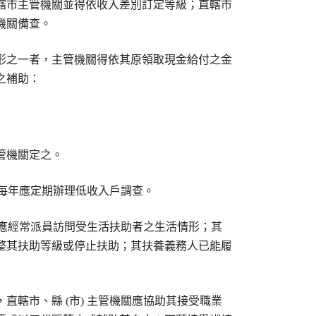
轄市主管機關並得依收入差別訂定等級；直轄市

機關備查。
形之一者，主管機關得依其原領取現金給付之金

補助：



管機關定之。
機關每年應定期辦理低收入戶調查。
機關應經常派員訪問受生活扶助者之生活情形；其

整其扶助等級或停止扶助；其扶養義務人已能履

直轄市、縣 (市) 主管機關應協助其接受職業
