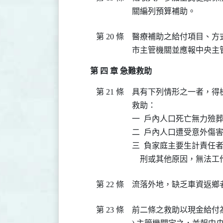
關編列預算補助。
第 20 條
醫療補助之給付項目、方
市主管機關並應報中央主
第 四 章 急難救助
第 21 條
具有下列情形之一者，得
救助：

一  戶內人口死亡無力殮葬
二  戶內人口遭受意外傷
三  負家庭主要生計責任
    刑或其他原因，無法
第 22 條
流落外地，缺乏車資返鄉
第 23 條
前二條之救助以現金給付為