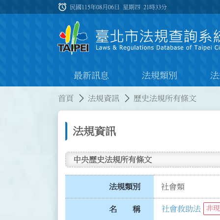
跳到主要內容
alarm
:::
民國115年08月06日 星期四
21時33分
最新訊息
法規類別
法
:::
:::
首頁
法規資訊
歷史法規所有條文
法規資訊
中央歷史法規所有條文
法規類別
社會類
社會救助法
非現
名 稱