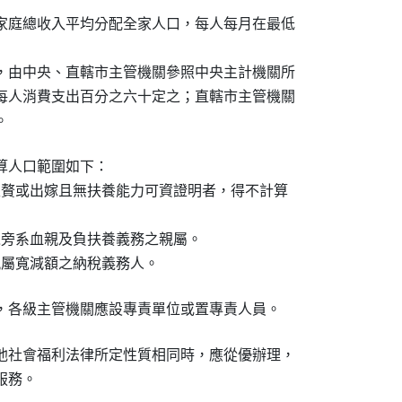
家庭總收入平均分配全家人口，每人每月在最低

，由中央、直轄市主管機關參照中央主計機關所

每人消費支出百分之六十定之；直轄市主管機關

。
人口範圍如下：

入贅或出嫁且無扶養能力可資證明者，得不計算

之旁系血親及負扶養義務之親屬。

親屬寬減額之納稅義務人。
，各級主管機關應設專責單位或置專責人員。
他社會福利法律所定性質相同時，應從優辦理，

服務。