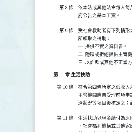
第 8 條
依本法或其他法令每人每
府公告之基本工資。
第 9 條
受社會救助者有下列情形
所領取之補助：

一  提供不實之資料者。

二  隱匿或拒絕提供主管
三  以詐欺或其他不正當
第 二 章 生活扶助
第 10 條
符合第四條所定之低收入
主管機關應自受理前項申
濟狀況等項目後核定之；必
第 11 條
生活扶助以現金給付為原
、社會福利機構或其他家庭