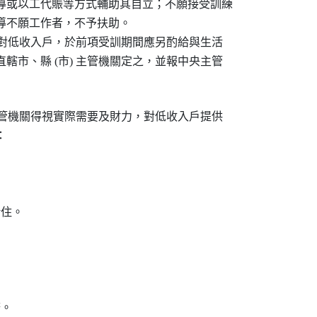
導或以工代賑等方式輔助其自立；不願接受訓練

導不願工作者，不予扶助。

機關對低收入戶，於前項受訓期間應另酌給與生活

轄市、縣 (市) 主管機關定之，並報中央主管

 主管機關得視實際需要及財力，對低收入戶提供





住。

。
