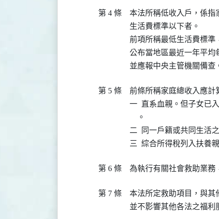
第 4 條
本法所稱低收入戶，係指
生活費標準以下者。

前項所稱最低生活費標準
公布當地區最近一年平均
並應報中央主管機關備查
第 5 條
前條所稱家庭總收入應計算
一  直系血親。但子女已
    。

二  同一戶籍或共同生活
三  綜合所得稅列入扶養
第 6 條
為執行有關社會救助業務
第 7 條
本法所定救助項目，與其
並不影響其他各法之福利