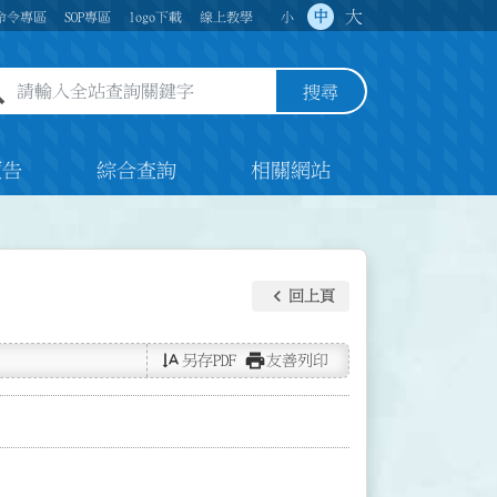
大
中
命令專區
SOP專區
logo下載
線上教學
小
全站查詢關鍵字欄位
搜尋
預告
綜合查詢
相關網站
keyboard_arrow_left
回上頁
text_rotate_vertical
print
另存PDF
友善列印