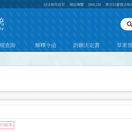
回法務局首頁
網站導覽
ENGLISH
都市計畫書法規
規查詢
解釋令函
訴願決定書
草案
行版本