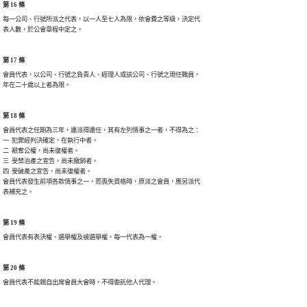
第 16 條
每一公司、行號所派之代表，以一人至七人為限，依會費之等級，決定代

表人數，於公會章程中定之。
第 17 條
會員代表，以公司、行號之負責人、經理人或該公司、行號之現任職員，

年在二十歲以上者為限。
第 18 條
會員代表之任期為三年，連派得連任，其有左列情事之一者，不得為之：

一  犯罪經判決確定，在執行中者。

二  褫奪公權，尚未復權者。

三  受禁治產之宣告，尚未撤銷者。

四  受破產之宣告，尚未復權者。

會員代表發生前項各款情事之一，而喪失資格時，原派之會員，應另派代

表補充之。
第 19 條
會員代表有表決權、選舉權及被選舉權，每一代表為一權。
第 20 條
會員代表不能親自出席會員大會時，不得委託他人代理。