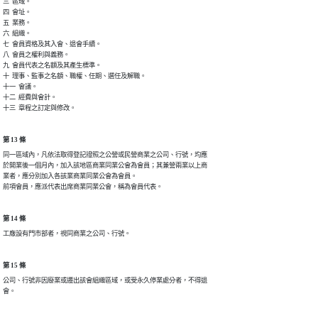
三  區域。

四  會址。

五  業務。

六  組織。

七  會員資格及其入會、退會手續。

八  會員之權利與義務。

九  會員代表之名額及其產生標準。

十  理事、監事之名額、職權、任期、選任及解職。

十一  會議。

十二  經費與會計。

十三  章程之訂定與修改。
第 13 條
同一區域內，凡依法取得登記證照之公營或民營商業之公司、行號，均應

於開業後一個月內，加入該地區商業同業公會為會員；其兼營兩業以上商

業者，應分別加入各該業商業同業公會為會員。

前項會員，應派代表出席商業同業公會，稱為會員代表。
第 14 條
工廠設有門市部者，視同商業之公司、行號。
第 15 條
公司、行號非因廢業或遷出該會組織區域，或受永久停業處分者，不得退

會。