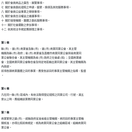
六  關於會員商品之廣告、展覽事項。

七  關於會員委託證照之申請、變更、換領及其他服務事項。

八  關於會員公益事業之舉辦事項。

九  關於會員合法權益之維護事項。

十  關於接受機關、團體之委託服務事項。

十一  關於社會運動之參加事項。

十二  依其他法令規定應辦理之事項。
第 5 條
縣 (市) 、鎮 (市) 商業會及縣 (市) 、鎮 (市) 商業同業公會，其主管

機關為縣 (市) 政府；省 (市) 商業會及直轄市商業同業公會與省商業同

業公會聯合會，其主管機關為省 (市) 政府之社會處 (局) ；全國商業總

會、全國商業同業公會聯合會及特定地區輸出業同業公會，其主管機關為

內政部。

前項各類商業團體之目的事業，應受各該目的事業主管機關之指導、監督

。
第 6 條
凡在同一縣 (市) 區域內，有依法取得登記證照之同業公司、行號，滿五

家以上時，應組織該業務同業公會。
第 7 條
商業繁榮之鎮 (市) ，經縣政府呈准省級主管機關，商同目的事業主管機

關核准，亦得比照前條規定，視為商業同業公會之組織區域，組織商業同

業公會。