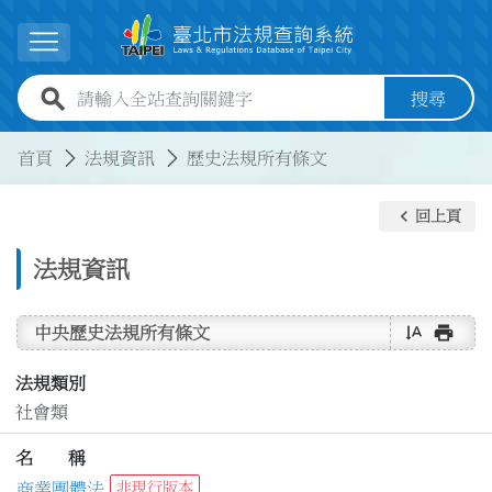
跳到主要內容
展開選單
全站查詢關鍵字欄位
搜尋
:::
:::
首頁
法規資訊
歷史法規所有條文
keyboard_arrow_left
回上頁
法規資訊
text_rotate_vertical
print
中央歷史法規所有條文
法規類別
社會類
名 稱
商業團體法
非現行版本