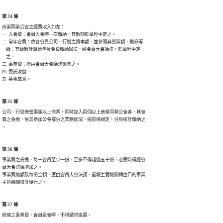
第 34 條
商業同業公會之經費收入如左：

一  入會費：會員入會時一次繳納，其數額於章程中定之。

二  常年會費：依各會員公司、行號之資本額，並參照其營業額，劃分等

    級；其級數計算標準及會費繳納辦法，經會員大會議決，於章程中定

    之。

三  事業費：得由會員大會議決籌集之。

四  委託收益。

五  基金孳息。
第 35 條
公司、行號兼營兩類以上商業，同時加入兩個以上商業同業公會者，其會

費之負擔，依其參加公會部分之業務狀況，按前條規定，分別核計繳納之

。
第 36 條
事業費之分擔，每一會員至少一份，至多不得超過五十份，必要時得經會

員大會決議增加之。

事業費總額及每份金額，應由會員大會決議，呈報主管機關轉由目的事業

主管機關核准後行之。
第 37 條
前條之事業費，會員退會時，不得請求退還。