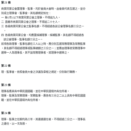
第 21 條
商業同業公會置理事、監事，均於會員大會時，由會員代表互選之，並分

別成立理事會、監事會，其名額規定如左：

一  縣 (市) 以下商業同業公會之理事，不得逾九人。

二  直轄市商業同業公會之理事，不得逾二十七人。

三  各級商業同業公會之監事名額，不得超過各該公會理事名額三分之一

    。

四  各級商業同業公會，均應置候補理事、候補監事，其名額不得超過各

    該公會理事、監事名額三分之一。

前項各款理事、監事名額在三人以上時，應分別互選常務理事及常務監事

，其名額不得超過理事或監事總額之三分之一；並應由理事就常務理事中

選舉一人為理事長，其不設常務理事者，就理事中選舉之。
第 22 條
理、監事會，依照會員大會之決議及章程之規定，分別執行職務。
第 23 條
理事長應具有中華民國國籍，並在中華民國境內有住所者。

理事、監事及常務理事、常務監事，應各有三分之二以上具有中華民國國

籍，並在中華民國境內有住所者。
第 24 條
理事、監事之任期均為三年，其連選連任者，不得超過二分之一，理事長

之連任，以一次為限。