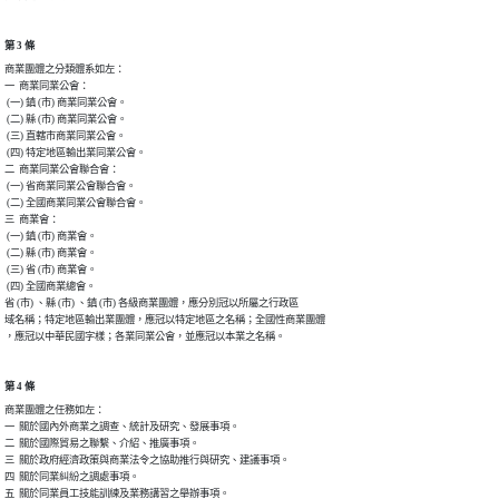
第 3 條
商業團體之分類體系如左：

一  商業同業公會：

 (一) 鎮 (市) 商業同業公會。

 (二) 縣 (市) 商業同業公會。

 (三) 直轄市商業同業公會。

 (四) 特定地區輸出業同業公會。

二  商業同業公會聯合會：

 (一) 省商業同業公會聯合會。

 (二) 全國商業同業公會聯合會。

三  商業會：

 (一) 鎮 (市) 商業會。

 (二) 縣 (市) 商業會。

 (三) 省 (市) 商業會。

 (四) 全國商業總會。

省 (市) 、縣 (市) 、鎮 (市) 各級商業團體，應分別冠以所屬之行政區

域名稱；特定地區輸出業團體，應冠以特定地區之名稱；全國性商業團體

，應冠以中華民國字樣；各業同業公會，並應冠以本業之名稱。
第 4 條
商業團體之任務如左：

一  關於國內外商業之調查、統計及研究、發展事項。

二  關於國際貿易之聯繫、介紹、推廣事項。

三  關於政府經濟政策與商業法令之協助推行與研究、建議事項。

四  關於同業糾紛之調處事項。

五  關於同業員工技能訓練及業務講習之舉辦事項。
