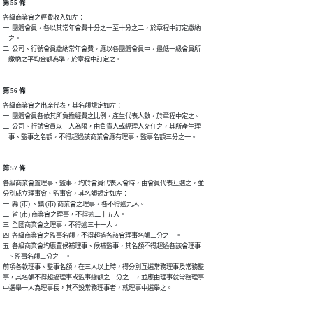
第 55 條
各級商業會之經費收入如左：

一  團體會員，各以其常年會費十分之一至十分之二，於章程中訂定繳納

    之。

二  公司、行號會員繳納常年會費，應以各團體會員中，最低一級會員所

    繳納之平均金額為準，於章程中訂定之。
第 56 條
各級商業會之出席代表，其名額規定如左：

一  團體會員各依其所負擔經費之比例，產生代表人數，於章程中定之。

二  公司、行號會員以一人為限，由負責人或經理人充任之，其所產生理

    事、監事之名額，不得超過該商業會應有理事、監事名額三分之一。
第 57 條
各級商業會置理事、監事，均於會員代表大會時，由會員代表互選之，並

分別成立理事會、監事會，其名額規定如左：

一  縣 (市) 、鎮 (市) 商業會之理事，各不得逾九人。

二  省 (市) 商業會之理事，不得逾二十五人。

三  全國商業會之理事，不得逾三十一人。

四  各級商業會之監事名額，不得超過各該會理事名額三分之一。

五  各級商業會均應置候補理事、候補監事，其名額不得超過各該會理事

    、監事名額三分之一。

前項各款理事、監事名額，在三人以上時，得分別互選常務理事及常務監

事，其名額不得超過理事或監事總額之三分之一，並應由理事就常務理事

中選舉一人為理事長，其不設常務理事者，就理事中選舉之。