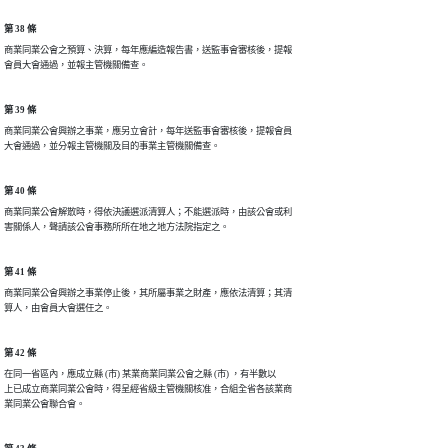
第 38 條
商業同業公會之預算、決算，每年應編造報告書，送監事會審核後，提報

會員大會通過，並報主管機關備查。
第 39 條
商業同業公會興辦之事業，應另立會計，每年送監事會審核後，提報會員

大會通過，並分報主管機關及目的事業主管機關備查。
第 40 條
商業同業公會解散時，得依決議選派清算人；不能選派時，由該公會或利

害關係人，聲請該公會事務所所在地之地方法院指定之。
第 41 條
商業同業公會興辦之事業停止後，其所屬事業之財產，應依法清算；其清

算人，由會員大會選任之。
第 42 條
在同一省區內，應成立縣 (市) 某業商業同業公會之縣 (市) ，有半數以

上已成立商業同業公會時，得呈經省級主管機關核准，合組全省各該業商

業同業公會聯合會。