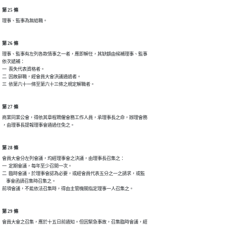
第 25 條
理事、監事為無給職。
第 26 條
理事、監事有左列各款情事之一者，應即解任，其缺額由候補理事、監事

依次遞補：

一  喪失代表資格者。

二  因故辭職，經會員大會決議通過者。

三  依第六十一條至第六十三條之規定解職者。
第 27 條
商業同業公會，得依其章程聘僱會務工作人員，承理事長之命，辦理會務

，由理事長提報理事會通過任免之。
第 28 條
會員大會分左列會議，均經理事會之決議，由理事長召集之：

一  定期會議，每年至少召開一次。

二  臨時會議，於理事會認為必要，或經會員代表五分之一之請求，或監

    事會函請召集時召集之。

前項會議，不能依法召集時，得由主管機關指定理事一人召集之。
第 29 條
會員大會之召集，應於十五日前通知。但因緊急事故，召集臨時會議，經
