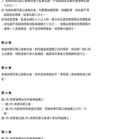
三  各級商業同業公會聯合會之監事名額，不得超過各該聯合會理事名額

    三分之一。

四  各級商業同業公會聯合會，均應置候補理事、候補監事，其名額不得

    超過各該理事、監事名額三分之一。

前項各款理事、監事名額在三人以上時，應分別互選常務理事及常務監事

；其名額不得超過理事或監事總額之三分之一，並應由理事就常務理事中

，選舉一人為理事長，其不設常務理事者，就理事中選舉之。
第 48 條
各級商業同業公會聯合會，對所屬會員團體之目的事業，有採取一致行為

之必要者，得經會員代表大會通過，報請目的事業主管機關核准行之。
第 49 條
各級商業同業公會聯合會，除本章各條規定外，準用第二章有關各條之規

定。
第 50 條
鎮 (市) 商業會應由左列會員組織之：

一  鎮 (市) 商業同業公會。

二  鎮 (市) 內經政府核給登記證照，而無商業同業公會組織之公司、行

    號。

鎮 (市) 商業會在鎮 (市) 商業同業公會滿七單位時組織之。
第 51 條
縣 (市) 商業會應由左列會員組織之：
