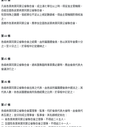
第 43 條
凡省各業商業同業公會聯合會，成立滿七單位以上時，得呈准主管機關，

合組全國各該業商業同業公會聯合會。

性質特殊之團體，發起單位不足以上規定數額者，得由主管機關酌情核准

之。

直轄市各業商業同業公會，應參加全國各該業商業同業公會聯合會。
第 44 條
各級商業同業公會聯合會之經費，由所屬團體會員，各以其常年會費十分

之一至十分之二，於章程中訂定繳納之。
第 45 條
各級商業同業公會聯合會，遇有籌集臨時事業費必要時，應由會員代表大

會議決行之。
第 46 條
各級商業同業公會聯合會出席之代表，由各該所屬團體會員中選派之；其

代表人數，依各該團體會員所負擔經費之比例，於章程中訂定之。
第 47 條
各級商業同業公會聯合會置理事、監事，均於會員代表大會時，由會員代

表互選之；並分別成立理事會、監事會，其名額規定如左：

一  省各業商業同業公會聯合會之理事，不得逾二十五人。

二  全國性各業商業同業公會聯合會之理事，不得逾三十一人。
