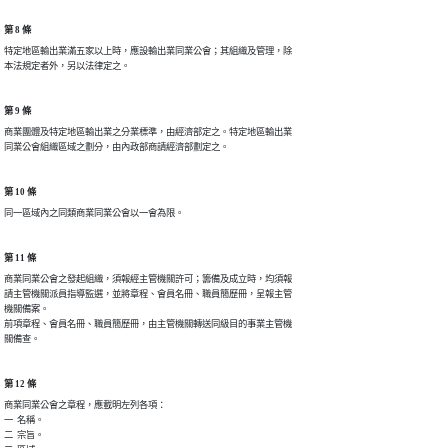
第 8 條
特定地區輸出業滿五家以上時，應設輸出業同業公會；其組織及管理，除

本法規定者外，另以法律定之。
第 9 條
商業團體及特定地區輸出業之分業標準，由經濟部定之。特定地區輸出業

同業公會組織區域之劃分，由內政部商請經濟部劃定之。
第 10 條
同一區域內之同類商業同業公會以一會為限。
第 11 條
商業同業公會之發起組織，須報經主管機關許可；籌備及成立時，均須報

請主管機關派員指導監選，並將章程、會員名冊、職員簡歷冊，呈報主管

機關備案。

前項章程、會員名冊、職員簡歷冊，由主管機關轉送同級目的事業主管機

關備查。
第 12 條
商業同業公會之章程，應載明左列各項：

一  名稱。

二  宗旨。
