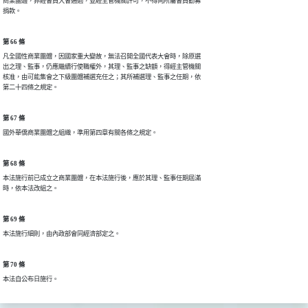
商業團體，非經會員大會通過，並經主管機關許可，不得向所屬會員勸募

捐款。
第 66 條
凡全國性商業團體，因國家重大變故，無法召開全國代表大會時，除原選

出之理、監事，仍應繼續行使職權外，其理、監事之缺額，得經主管機關

核准，由可能集會之下級團體補選充任之；其所補選理、監事之任期，依

第二十四條之規定。
第 67 條
國外華僑商業團體之組織，準用第四章有關各條之規定。
第 68 條
本法施行前已成立之商業團體，在本法施行後，應於其理、監事任期屆滿

時，依本法改組之。
第 69 條
本法施行細則，由內政部會同經濟部定之。
第 70 條
本法自公布日施行。