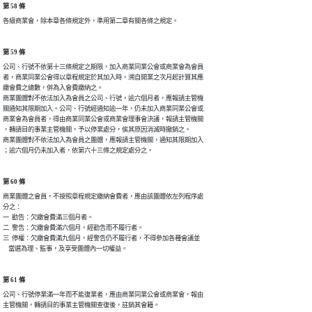
第 58 條
各級商業會，除本章各條規定外，準用第二章有關各條之規定。
第 59 條
公司、行號不依第十三條規定之期限，加入商業同業公會或商業會為會員

者，商業同業公會得以章程規定於其加入時，溯自開業之次月起計算其應

繳會費之總數，併為入會費繳納之。

商業團體對不依法加入為會員之公司、行號，逾六個月者，應報請主管機

關通知其限期加入。公司、行號經通知逾一年，仍未加入商業同業公會或

商業會為會員者，得由商業同業公會或商業會理事會決議，報請主管機關

，轉請目的事業主管機關，予以停業處分，俟其原因消滅時撤銷之。

商業團體對不依法加入為會員之團體，應報請主管機關，通知其限期加入

；逾六個月仍未加入者，依第六十三條之規定處分之。
第 60 條
商業團體之會員，不按照章程規定繳納會費者，應由該團體依左列程序處

分之：

一  勸告：欠繳會費滿三個月者。

二  警告：欠繳會費滿六個月，經勸告而不履行者。

三  停權：欠繳會費滿九個月，經警告仍不履行者，不得參加各種會議並

    當選為理、監事，及享受團體內一切權益。
第 61 條
公司、行號停業滿一年而不能復業者，應由商業同業公會或商業會，報由

主管機關，轉請目的事業主管機關查復後，註銷其會籍。