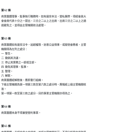
第 62 條
商業團體理事、監事執行職務時，如有違背本法，營私舞弊，得經會員大

會會員代表十分之一提出，三分之二以上之出席，出席三分之二以上之通

過罷免之，並得由主管機關依法處理。
第 63 條
商業團體如有違背法令，逾越權限，妨害公益情事，或廢弛會務者，主管

機關得為左列之處分：

一  警告。

二  撤銷其決議。

三  停止其業務之一部或全部。

四  撤免其理事、監事。

五  整理。

六  解散。

商業團體經解散後，應即重行組織。

下級主管機關為第一項第三款至第六款之處分時，應報經上級主管機關核

准。

第一項第一款至第三款之處分，目的事業主管機關亦得為之。
第 64 條
商業團體本身不得兼營營利事業。
第 65 條