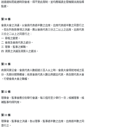
送達通知而能適時到會者，得不受此限制，並均應報請主管機關派員指導

監選。
第 30 條
會員大會之決議，以會員代表過半數之出席，出席代表過半數之同意行之

。但左列各款事項之決議，應以會員代表三分之二以上之出席，出席代表

三分之二以上之同意行之：

一  章程之變更。

二  會員及會員代表之處分。

三  理事、監事之解職。

四  清算之決議及清算人之選派。
第 31 條
商業同業公會，會員代表人數超過三百人以上時，會員大會得就地域之區

分，先期分開預備會；依其會員代表人數比例選出代表，再合開代表大會

，行使會員大會之職權。
第 32 條
理事會、監事會應分別舉行會議，每三個月至少舉行一次；候補理事、候

補監事均得列席。
第 33 條
理事會、監事會之決議，各以理事、監事過半數之出席，出席過半數之同

意行之。