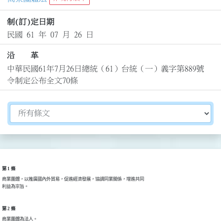
制(訂)定日期
民國 61 年 07 月 26 日
沿 革
中華民國61年7月26日總統（61）台統（一）義字第889號
令制定公布全文70條
切換選擇法規資訊內容
第 1 條
商業團體，以推廣國內外貿易，促進經濟發展，協調同業關係，增進共同

利益為宗旨。
第 2 條
商業團體為法人。