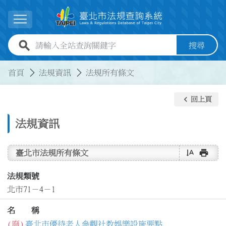
跳到主要內容
展開選單
全站查詢關鍵字欄位
搜尋
:::
:::
首頁
法規資訊
法規所有條文
keyboard_arrow_left
回上頁
法規資訊
text_rotate_vertical
print
臺北市法規所有條文
法規類號
北市71－4－1
名 稱
(廢)
臺北市優待老人參觀社教娛樂設施要點