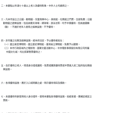
二、本要點以年滿七十歲以上老人為優待對象。中外人士均適用之。

三、凡本市設立之公園、動物園、兒童育樂中心、美術館、社教館之門票，全部免費；公園

    動物園之遊樂設施，包括高爾夫球場、網球場、游泳池等，均予半價優待，但高速運轉

    （動），不適於老年人使用之娛樂設施，不予優待。

四、非市屬之社教及娛樂設施，經本府洽定，予以優待者如左：

    （一）國立故宮博物院、國立歷史博物館、臺灣省立博物館，免費予以觀賞。

    （二）本市行政區域內之電影院、國軍文藝活動中心、中央電影事業股份有限公司所屬

          中國文化城，均比照軍警票優待之。

五、合於優待之老人，得憑身分證或護照，免票或購買優待票或半票進入前二點所指社教娛

    樂設施。

六、各項優待設施，應於入口或明顯之處，明示優待項目及價款。

七、未達優待年齡冒用他人身分證件，使用本要點各項優待設施，如經查覺，應補足規定之

    票款。
