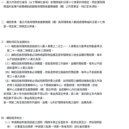
一、臺北市政府社會局（以下簡稱社會局）依殘障福利法第十七條第四項規定，明定運用殘

    障福利金專戶經費補助超額進用殘障者義務機關（構）之作業事宜，特訂定本須知。

二、補助對象：臺北市進用殘障者義務機關（構）進用殘障者人數超過殘障福利法第十七條

    第一項及第二項規定比例者。

三、補助項目及金額如左：

    （一）補助進用殘障者超過部分人數人事費之二分之一，人事費支付基準依勞動基準法

          第二十一條第二項規定之基本工資辦理。

    （二）補助因進用殘障者必須修繕建築物設備及提供殘障員工宿舍設備所需經費，每年

          以不超過新臺幣六十萬元為限。

    （三）補助因進用殘障者必須購置、改裝或修繕工作器材、設備所需經費，每年以不超

          過新臺幣三十萬元為限。

    （四）補助因進用殘障者必須購置、改裝或修繕交通器材所需經費，每年以不超過新臺

          幣三十萬元為限。

    （五）補助因進用殘障者必須試用期間所需之經費：試用期間之輔導訓練委託臺北市政

          府勞工局國民就業輔導中心（以下簡稱就輔中心）統籌辦理，其所需經費（含就

          輔中心主動要求及義務機關（構）提出申請）由就輔中心向社會局請撥。

    前項第二款十年內無特殊因素不得以同一事由再提出申請；第三款、第四款五年內無特

    殊因素不得以同一事由再提出申請。

    第一項第二款至第四款所列器材、設備，以利於殘障者有關之器材、設備為限。

四、補助程序如左：

    （一）申請應檢附進用超過之證明（殘障手冊正反面影本、薪資名冊及公、勞保證明影

          本）、計畫書及估價單（申請第三點第一項第一款者免附）送社會局審查。
