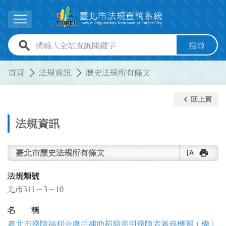
跳到主要內容
展開選單
全站查詢關鍵字欄位
搜尋
:::
:::
首頁
法規資訊
歷史法規所有條文
keyboard_arrow_left
回上頁
法規資訊
text_rotate_vertical
print
臺北市歷史法規所有條文
法規類號
北市311－3－10
名 稱
臺北市殘障福利金專戶補助超額進用殘障者義務機關（構）