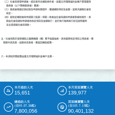
    （二）社會局受理申請後，經訪查符合補助條件者，送臺北市殘障福利金專戶管理運用

          委員會（以下簡稱委員會）審議。

    （三）委員會根據訪查紀錄及申請有關證件、審議補助項目及金額，並將決議報社會局

          核定。

    （四）經核定補助後除申請第三點第一項第一款者由社會局通知申請者掣據核撥外，其

          餘由社會局通知申請者依核定項目及金額執行，並於執行後將執行狀況說明書附

          支出憑證報社會局領款。

五、社會局對於接受補助之義務機關（構）應予追蹤抽查，其有變更核定項目之用途者，應

    限期令其改善，逾期未改善者，應追回補助經費。

六、本須知所需經費由臺北市殘障福利金專戶支應。

本月造訪人次
本月頁面瀏覽人次
:::
15,651
139,977
總造訪人次
頁面總瀏覽人次
(自93.07.26起)
(自105.7.15起)
7,800,056
90,401,132