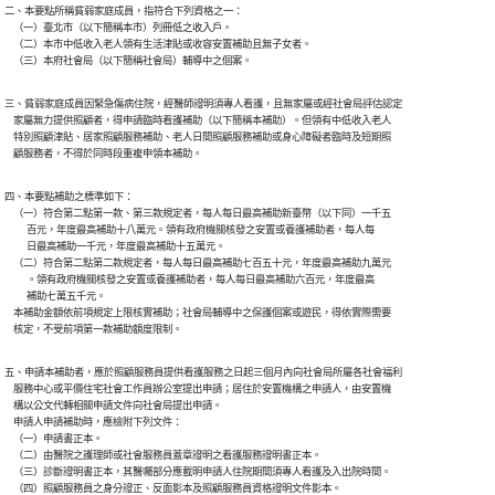
二、本要點所稱貧弱家庭成員，指符合下列資格之一：

    （一）臺北市（以下簡稱本市）列冊低之收入戶。

    （二）本市中低收入老人領有生活津貼或收容安置補助且無子女者。

    （三）本府社會局（以下簡稱社會局）輔導中之個案。
三、貧弱家庭成員因緊急傷病住院，經醫師證明須專人看護，且無家屬或經社會局評估認定

    家屬無力提供照顧者，得申請臨時看護補助（以下簡稱本補助）。但領有中低收入老人

    特別照顧津貼、居家照顧服務補助、老人日間照顧服務補助或身心障礙者臨時及短期照

    顧服務者，不得於同時段重複申領本補助。
四、本要點補助之標準如下：

    （一）符合第二點第一款、第三款規定者，每人每日最高補助新臺幣（以下同）一千五

          百元，年度最高補助十八萬元。領有政府機關核發之安置或養護補助者，每人每

          日最高補助一千元，年度最高補助十五萬元。

    （二）符合第二點第二款規定者，每人每日最高補助七百五十元，年度最高補助九萬元

          。領有政府機關核發之安置或養護補助者，每人每日最高補助六百元，年度最高

          補助七萬五千元。

    本補助金額依前項規定上限核實補助；社會局輔導中之保護個案或遊民，得依實際需要

    核定，不受前項第一款補助額度限制。
五、申請本補助者，應於照顧服務員提供看護服務之日起三個月內向社會局所屬各社會福利

    服務中心或平價住宅社會工作員辦公室提出申請；居住於安置機構之申請人，由安置機

    構以公文代轉相關申請文件向社會局提出申請。

    申請人申請補助時，應檢附下列文件：

    （一）申請書正本。

    （二）由醫院之護理師或社會服務員蓋章證明之看護服務證明書正本。

    （三）診斷證明書正本，其醫囑部分應載明申請人住院期間須專人看護及入出院時間。

    （四）照顧服務員之身分證正、反面影本及照顧服務員資格證明文件影本。
