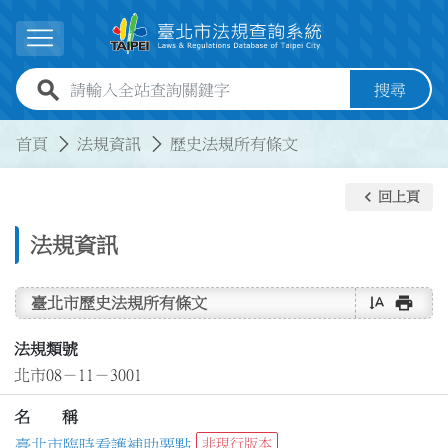
跳到主要內容
展開選單
全站查詢關鍵字欄位
搜尋
:::
:::
首頁
法規資訊
歷史法規所有條文
keyboard_arrow_left
回上頁
法規資訊
text_rotate_vertical
print
臺北市歷史法規所有條文
法規類號
北市08－11－3001
名 稱
臺北市臨時看護補助要點
非現行版本