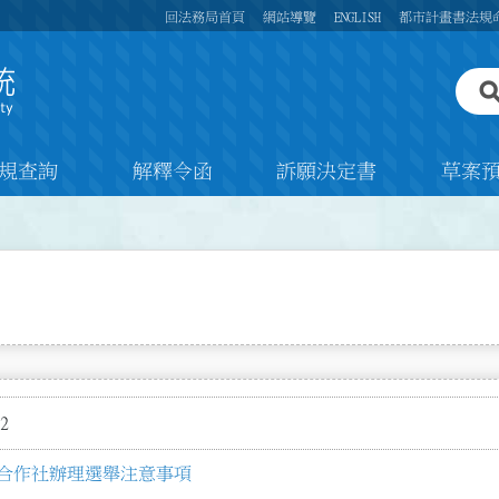
回法務局首頁
網站導覽
ENGLISH
都市計畫書法規
規查詢
解釋令函
訴願決定書
草案
2
合作社辦理選舉注意事項