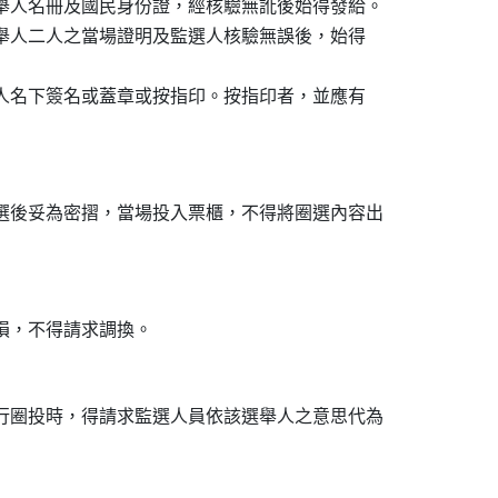
舉人名冊及國民身份證，經核驗無訛後始得發給。

選舉人二人之當場證明及監選人核驗無誤後，始得

本人名下簽名或蓋章或按指印。按指印者，並應有

選後妥為密摺，當場投入票櫃，不得將圈選內容出

行圈投時，得請求監選人員依該選舉人之意思代為
