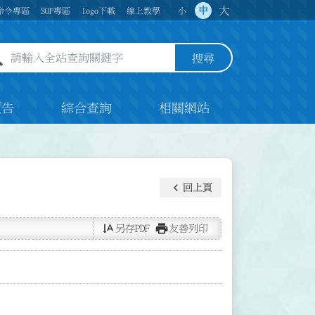
大
中
命令專區
SOP專區
logo下載
線上教學
小
全站查詢關鍵字欄位
搜尋
預告
綜合查詢
相關網站
keyboard_arrow_left
回上頁
text_rotate_vertical
print
另存PDF
友善列印