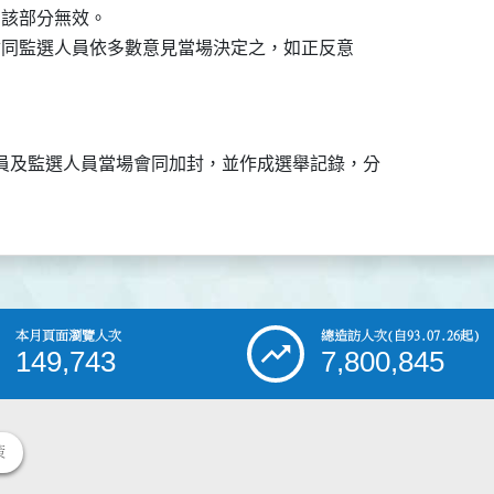
，該部分無效。

，會同監選人員依多數意見當場決定之，如正反意

員及監選人員當場會同加封，並作成選舉記錄，分

本月頁面瀏覽人次
總造訪人次
(自93.07.26起)
149,743
7,800,845
策