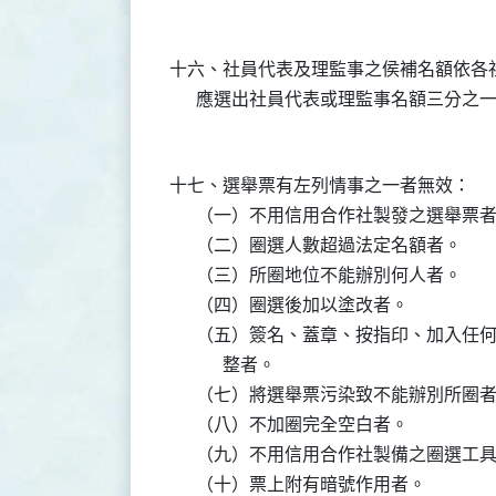
十六、社員代表及理監事之侯補名額依各
十七、選舉票有左列情事之一者無效：

      （一）不用信用合作社製發之選舉票者
      （二）圈選人數超過法定名額者。

      （三）所圈地位不能辦別何人者。

      （四）圈選後加以塗改者。

      （五）簽名、蓋章、按指印、加入
            整者。

      （七）將選舉票污染致不能辦別所圈
      （八）不加圈完全空白者。

      （九）不用信用合作社製備之圈選工具
      （十）票上附有暗號作用者。
