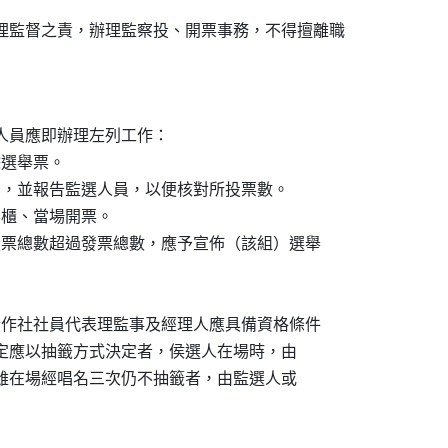
理監督之責，辦理監察投、開票事務，不得擅離職

員應即辦理左列工作：

餘選舉票。

短少，並報告監選人員，以便核對所投票數。

票櫃、當場開票。

如投票總數超過發票總數，應予宣佈（該組）選舉

用合作社社員代表理監事及經理人應具備資格條件

第一項規定應以抽籤方式決定者，侯選人在場時，由

不在場或雖在場經唱名三次仍不抽籤者，由監選人或
