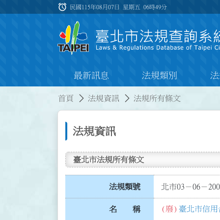
跳到主要內容
alarm
:::
民國115年08月07日 星期五
06時49分
最新訊息
法規類別
法
:::
:::
首頁
法規資訊
法規所有條文
法規資訊
臺北市法規所有條文
法規類號
北市03－06－200
(廢)
臺北市信用
名 稱