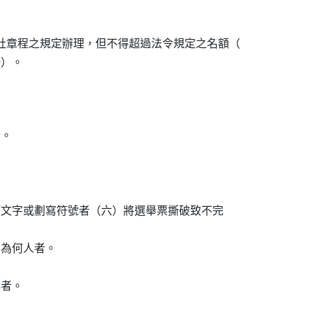
社章程之規定辦理，但不得超過法令規定之名額（

。

任何文字或劃寫符號者（六）將選舉票撕破致不完

者為何人者。

者。
