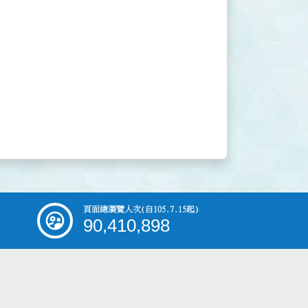
頁面總瀏覽人次
(自105.7.15起)
90,410,898