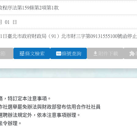
程序法第159條第2項第1款
月 01 日
1日臺北市政府財政局（91）北市財三字第09131555100號函停
tune
pin
file_download
extension
章節
條文檢索
條號查詢
附件下載
，特訂定本注意事項。

合作社選舉罷免辦法與財政部發布信用合作社社員

及選聘辦法規定外，依本注意事項辦理。
