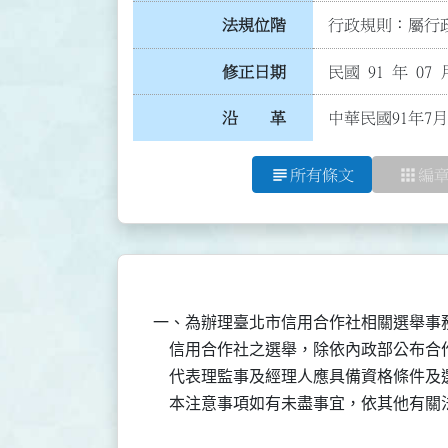
法規位階
行政規則：屬行政
修正日期
民國 91 年 07 
沿 革
中華民國91年7月
subject
apps
所有條文
編
一、為辦理臺北市信用合作社相關選舉事務
    信用合作社之選舉，除依內政部公布
    代表理監事及經理人應具備資格條件