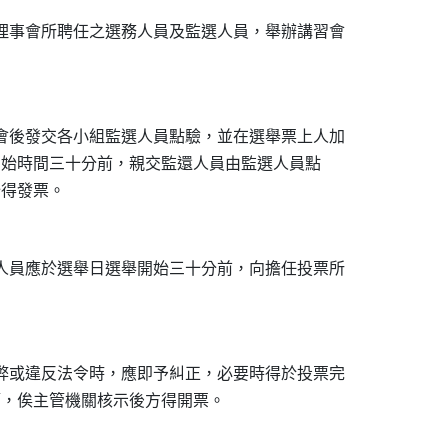
理事會所聘任之選務人員及監選人員，舉辦講習會

會後發交各小組監選人員點驗，並在選舉票上人加

舉開始時間三十分前，親交監還人員由監選人員點

人員應於選舉日選舉開始三十分前，向擔任投票所

弊或違反法令時，應即予糾正，必要時得於投票完
