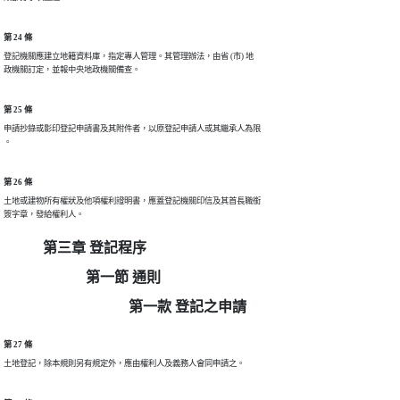
第 24 條
登記機關應建立地籍資料庫，指定專人管理。其管理辦法，由省 (市) 地

政機關訂定，並報中央地政機關備查。
第 25 條
申請抄錄或影印登記申請書及其附件者，以原登記申請人或其繼承人為限

。
第 26 條
土地或建物所有權狀及他項權利證明書，應蓋登記機關印信及其首長職銜

簽字章，發給權利人。
第三章 登記程序
第一節 通則
第一款 登記之申請
第 27 條
土地登記，除本規則另有規定外，應由權利人及義務人會同申請之。