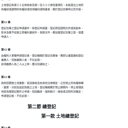
土地登記有第三十五條各款及第一百三十三條但書情形，未能提出土地所

有權狀或建物所有權狀或他項權利證明書者，應於登記完畢時公告作廢。
第 61 條
登記完畢之登記申請書件，除登記申請書、登記原因證明文件或其副本、

影本及應予註銷之原權利書狀外，其餘文件，應加蓋登記完畢之章，發還

申請人。
第 62 條
由權利人單獨申請登記者，登記機關於登記完畢後，應即以書面通知登記

義務人。但無義務人者，不在此限。

前項義務人為二人以上時，應分別通知之。
第 63 條
政府因實施土地重劃、區段徵收及依其他法律規定，公告禁止所有權移轉

、變更、分割及設定負擔之土地，登記機關應於禁止期間內，停止受理該

地區有關登記案件之申請。但因繼承、強制執行、徵收或法院判決確定，

申請登記者，不在此限。
第二節 總登記
第一款 土地總登記