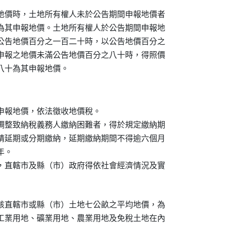
地價時，土地所有權人未於公告期間申報地價者

為其申報地價。土地所有權人於公告期間申報地

公告地價百分之一百二十時，以公告地價百分之

申報之地價未滿公告地價百分之八十時，得照價

八十為其申報地價。
申報地價，依法徵收地價稅。

調整致納稅義務人繳納困難者，得於規定繳納期

請延期或分期繳納，延期繳納期間不得逾六個月

。

，直轄市及縣（市）政府得依社會經濟情況及實

該直轄市或縣（市）土地七公畝之平均地價，為

工業用地、礦業用地、農業用地及免稅土地在內
