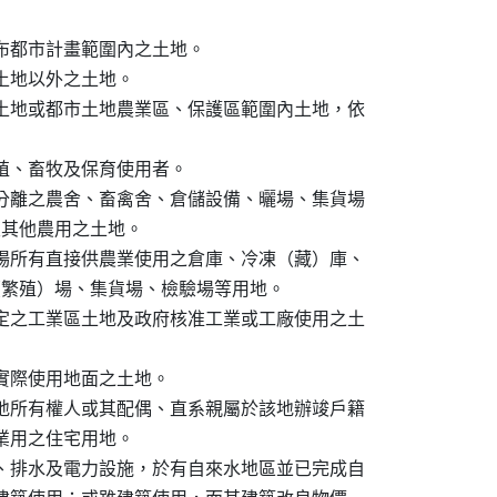
布都市計畫範圍內之土地。

地以外之土地。

土地或都市土地農業區、保護區範圍內土地，依

殖、畜牧及保育使用者。

分離之農舍、畜禽舍、倉儲設備、曬場、集貨場

水及其他農用之土地。

場所有直接供農業使用之倉庫、冷凍（藏）庫、

製造（繁殖）場、集貨場、檢驗場等用地。

定之工業區土地及政府核准工業或工廠使用之土

實際使用地面之土地。

地所有權人或其配偶、直系親屬於該地辦竣戶籍

營業用之住宅用地。

、排水及電力設施，於有自來水地區並已完成自
