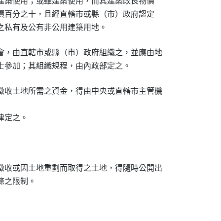
依法建築使用；或雖建築使用，而其建築改良物價

報地價百分之十，且經直轄市或縣（市）政府認定

重建之私有及公有非公用建築用地。
會，由直轄市或縣（市）政府組織之，並應由地

士參加；其組織規程，由內政部定之。
徵收土地所需之資金，得由中央或直轄市主管機

律定之。
徵收或因土地重劃而取得之土地，得隨時公開出

條之限制。