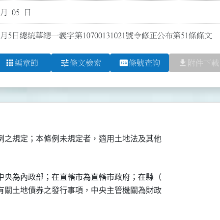
 月 05 日
2月5日總統華總一義字第10700131021號令修正公布第51條條文
apps
tune
pin
file_download
編章節
條文檢索
條號查詢
附件下載
例之規定；本條例未規定者，適用土地法及其他

中央為內政部；在直轄市為直轄市政府；在縣（

有關土地債券之發行事項，中央主管機關為財政
