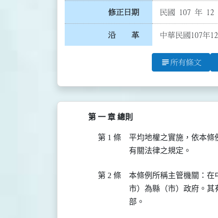
修正日期
民國 107 年 12
沿 革
中華民國107年1
subject
所有條文
第 一 章 總則
第 1 條
平均地權之實施，依本條
有關法律之規定。
第 2 條
本條例所稱主管機關：在
市）為縣（市）政府。其
部。