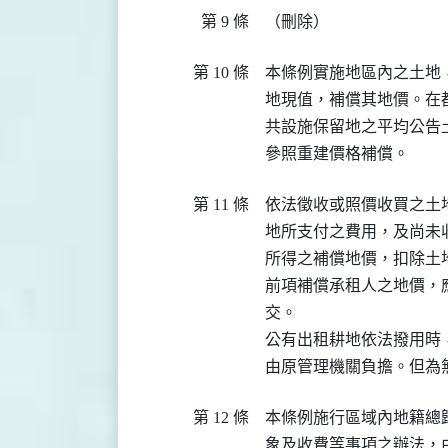
第 9 條
（刪除）
第 10 條
本條例實施地區內之土地
地現值，補償其地價。在
共設施保留地之平均公告
參照重建價格補償。
第 11 條
依法徵收或照價收買之土
地所支付之費用，及尚未
所得之補償地價，扣除土
前項補償承租人之地價，
交。

公有出租耕地依法撥用時
由原管理機關負擔。但為
第 12 條
本條例施行區域內地籍總
象及收費等事項之辦法，