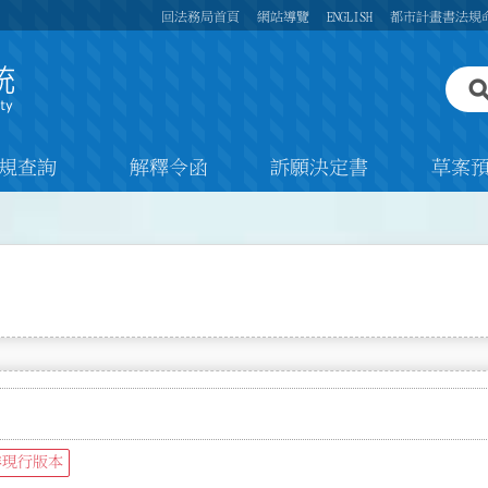
回法務局首頁
網站導覽
ENGLISH
都市計畫書法規
規查詢
解釋令函
訴願決定書
草案
非現行版本