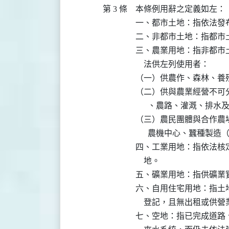
第 3 條
本條例用辭之定義如左：

一、都市土地：指依法發
二、非都市土地：指都市土
三、農業用地：指非都市
    法供左列使用者：

（一）供農作、森林、養
（二）供與農業經營不可
      、農路、灌溉、排
（三）農民團體與合作農
      農機中心、蠶種
四、工業用地：指依法核
    地。

五、礦業用地：指供礦業
六、自用住宅用地：指土
    登記，且無出租或供
七、空地：指已完成道路