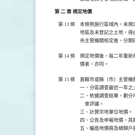
第 二 章 規定地價
第 13 條
本條例施行區域內，未規
地區及未登記之土地，得
央主管機關核定後，分期
第 14 條
規定地價後，每二年重新
價者，亦同。
第 15 條
直轄市或縣（市）主管機
一、分區調查最近一年之
二、依據調查結果，劃分
    會評議。

三、計算宗地單位地價。

四、公告及申報地價，其期
五、編造地價冊及總歸戶