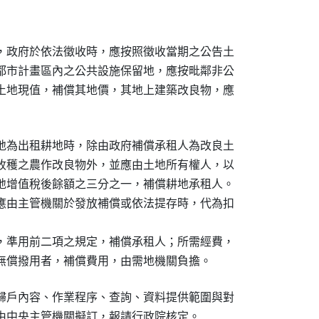
，政府於依法徵收時，應按照徵收當期之公告土

都市計畫區內之公共設施保留地，應按毗鄰非公

土地現值，補償其地價，其地上建築改良物，應

地為出租耕地時，除由政府補償承租人為改良土

收穫之農作改良物外，並應由土地所有權人，以

地增值稅後餘額之三分之一，補償耕地承租人。

應由主管機關於發放補償或依法提存時，代為扣

，準用前二項之規定，補償承租人；所需經費，

無償撥用者，補償費用，由需地機關負擔。
歸戶內容、作業程序、查詢、資料提供範圍與對

由中央主管機關擬訂，報請行政院核定。