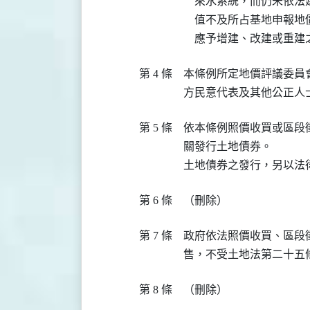
    來水系統，而仍未
    值不及所占基地申
    應予增建、改建或
第 4 條
本條例所定地價評議委員
方民意代表及其他公正人
第 5 條
依本條例照價收買或區段
關發行土地債券。

土地債券之發行，另以法
第 6 條
（刪除）
第 7 條
政府依法照價收買、區段
售，不受土地法第二十五
第 8 條
（刪除）