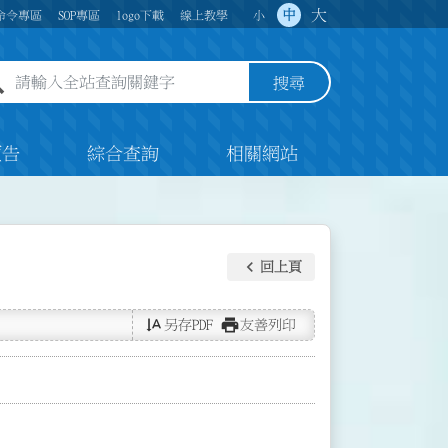
大
中
命令專區
SOP專區
logo下載
線上教學
小
全站查詢關鍵字欄位
搜尋
預告
綜合查詢
相關網站
keyboard_arrow_left
回上頁
text_rotate_vertical
print
另存PDF
友善列印