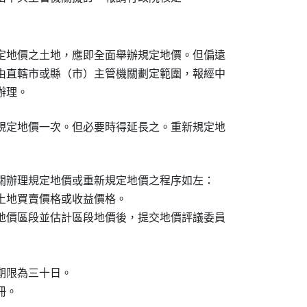
定地價之土地，應即全面舉辦規定地價。但偏遠

由直轄市或縣（市）主管機關劃定範圍，報經中

辦理。
規定地價一次。但必要時得延長之。重新規定地

關辦理規定地價或重新規定地價之程序如左：

土地買賣價格或收益價格。

地價區段並估計區段地價後，提交地價評議委員

限為三十日。

冊。