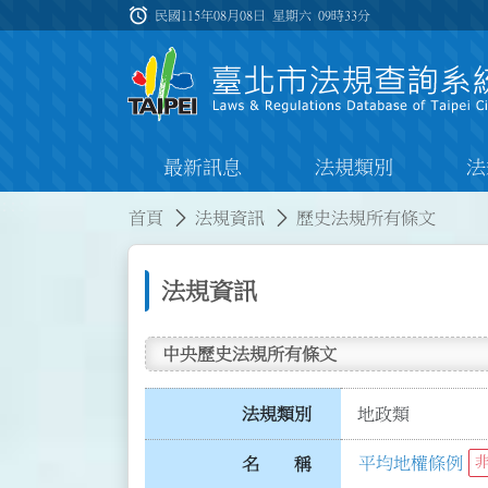
跳到主要內容
alarm
:::
民國115年08月08日 星期六
09時33分
最新訊息
法規類別
法
:::
:::
首頁
法規資訊
歷史法規所有條文
法規資訊
中央歷史法規所有條文
法規類別
地政類
平均地權條例
名 稱