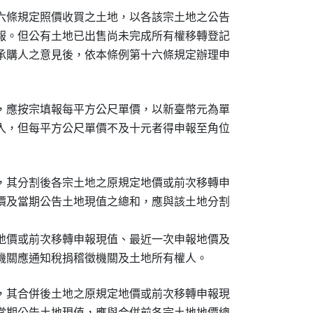
六條規定照價收買之土地，以各該宗土地之公告

報。但公有土地已出售尚未完成所有權移轉登記

承購人之意見後，依本條例第十六條規定辦理申

，應按宗填報每平方公尺單價，以新臺幣元為單

入，但每平方公尺單價不及十元者得申報至角位

，其分割後各宗土地之原規定地價或前次移轉申

價及當期公告土地現值之總和，應與該土地分割

地價或前次移轉申報現值、最近一次申報地價及

機關應通知稅捐稽徵機關及土地所有權人。
，其合併後土地之原規定地價或前次移轉申報現

當期公告土地現值，應與合併前各宗土地地價總
