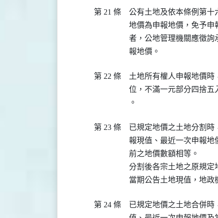
第 21 條
公有土地及依本條例第十
地價為申報地價，免予申
者，公地管理機關應徵詢
報地價。
第 22 條
土地所有權人申報地價時
位，不滿一元部分四捨五
。
第 23 條
已規定地價之土地分割時
報現值、最近一次申報地
前之地價數額相等。

分割後各宗土地之原規定
當期公告土地現值，地政
第 24 條
已規定地價之土地合併時
值、最近一次申報地價及