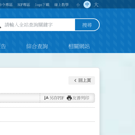
大
中
命令專區
SOP專區
logo下載
線上教學
小
全站查詢關鍵字欄位
搜尋
預告
綜合查詢
相關網站
keyboard_arrow_left
回上頁
text_rotate_vertical
print
另存PDF
友善列印