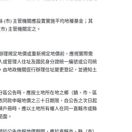
 (市) 主管機關應設置實施平均地權基金；其

市) 主管機關定之。
機關辦理規定地價或重新規定地價前，應視實際需

人或管理人住址及國民身分證統一編號或公司統

，由地政機關逕行辦理住址變更登記，並通知土

分區公告時，應按土地所在地之鄉（鎮、市、區

依同款申報地價之三十日期限，自公告之次日起

歸戶冊時，應以土地所有權人在同一直轄市或縣

範圍。
關於公告申報地價期間，應於直轄市、縣（市）
