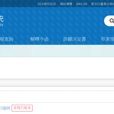
回法務局首頁
網站導覽
ENGLISH
都市計畫書法規
規查詢
解釋令函
訴願決定書
草案
行細則
非現行版本