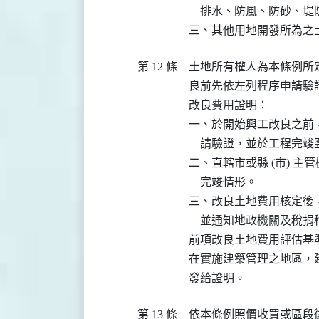
    排水、防風、防砂、堤
三、其他用地開發所為之
第 12 條
土地所有權人為本條例所
良前先依左列程序申請驗
改良費用證明：

一、於開始興工改良之前，
    請驗證，並於工程完
二、直轄市或縣 (市) 
    完竣情形。

三、改良土地費用核定後，
    並通知地政機關及稅捐
前項改良土地費用評估基準，
在實施建築管理之地區，
發給證明。
第 13 條
依本條例照價收買或區段