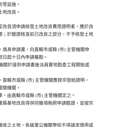
防等設施。

土地改良。
定改良須申請核發土地改良費用證明者，應於改

證；於驗證核准前已改良之部分，不予核發土地

填具申請書，向直轄市或縣 (市) 主管機關申

竣翌日起十日內申請複勘。

主管機關於接到申請書後派員實地勘查工程開始或

直轄市或縣 (市) 主管機關應按宗發給證明，

稽徵機關。

由直轄市或縣 (市) 主管機關定之。

建築基地改良得併同雜項執照申請驗證，並按宗

徵收之土地，各級軍公機關學校不得請求借用或
