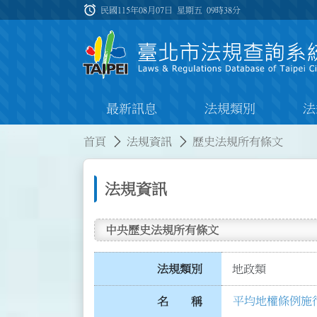
跳到主要內容
alarm
:::
民國115年08月07日 星期五
09時38分
最新訊息
法規類別
法
:::
:::
首頁
法規資訊
歷史法規所有條文
法規資訊
中央歷史法規所有條文
法規類別
地政類
平均地權條例施
名 稱