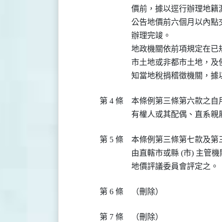
價前，據以逕行辦理地籍
公告地價前六個月以內點
辦理完竣。

地政機關依前項規定在已
市土地或非都市土地，及
知當地稅捐稽徵機關，據
第 4 條
本條例第三條第六款之自
有權人或其配偶、直系親
第 5 條
本條例第三條第七款及第
由直轄市或縣 (市) 主
地價評議委員會評定之。
第 6 條
（刪除）
第 7 條
（刪除）