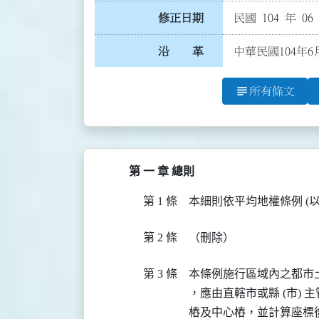
修正日期
民國 104 年 06
沿 革
中華民國104年6
subject
所有條文
第 一 章 總則
第 1 條
本細則依平均地權條例 (
第 2 條
（刪除）
第 3 條
本條例施行區域內之都市
，應由直轄市或縣 (市)
樁及中心樁，並計算座標