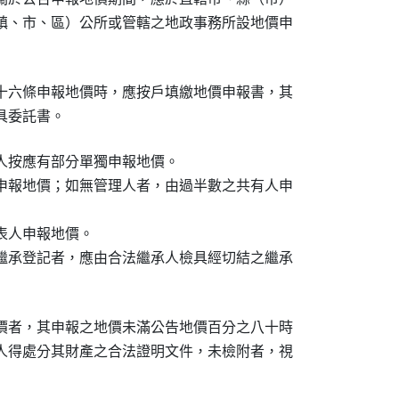
鎮、市、區）公所或管轄之地政事務所設地價申

十六條申報地價時，應按戶填繳地價申報書，其

具委託書。
人按應有部分單獨申報地價。

申報地價；如無管理人者，由過半數之共有人申

人申報地價。

繼承登記者，應由合法繼承人檢具經切結之繼承

價者，其申報之地價未滿公告地價百分之八十時

人得處分其財產之合法證明文件，未檢附者，視
