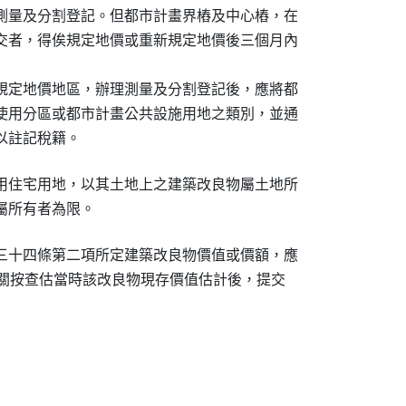
測量及分割登記。但都市計畫界樁及中心樁，在

交者，得俟規定地價或重新規定地價後三個月內

規定地價地區，辦理測量及分割登記後，應將都

使用分區或都市計畫公共設施用地之類別，並通

以註記稅籍。
用住宅用地，以其土地上之建築改良物屬土地所

屬所有者為限。
三十四條第二項所定建築改良物價值或價額，應

管機關按查估當時該改良物現存價值估計後，提交
