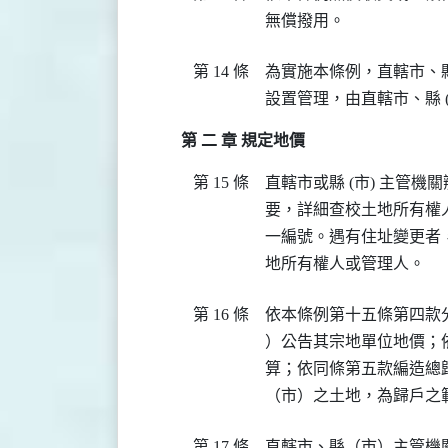
無償撥用。
第 14 條
為實施本條例，直轄市、縣
設置管理，由直轄市、縣 (
第 二 章 規定地價
第 15 條
直轄市或縣 (市) 主管
要，詳細查校土地所有權
一編號。遇有住址變更者
地所有權人或管理人。
第 16 條
依本條例第十五條第四款
）公告其宗地單位地價；
算；依同條第五款編造總
（市）之土地，為歸戶之
第 17 條
直轄市、縣（市）主管機