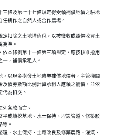
十三條及第七十七條規定得受領補償地價之耕地

自任耕作之自然人或合作農場。
規定扣除之土地增值稅，以被徵收或照價收買土

為準。

，依本條例第十一條第三項規定，應按核准撥用

之一，補償承租人。
地，以現金搭發土地債券補償地價者，主管機關

金及債券數額比例計算承租人應領之補償，並依

定代為扣交。
列各款而言。

整平或填挖基地、水土保持、埋設管道、修築駁

路等。

整理、水土保持、土壤改良及修築農路、灌溉、
