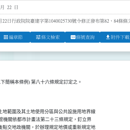
 月 22 日
月22日行政院院臺建字第1040025730號令修正發布第82、84條條
apps
tune
pin
file_download
編章節
條文檢索
條號查詢
附件下載
以下簡稱本條例) 第八十六條規定訂定之。
土地範圍及其土地使用分區與公共設施用地界線

 主管機關依都市計畫法第二十三條規定，釘立界

後點交地政機關，於辦理規定地價或重新規定地
