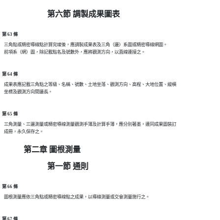
第六節 調製成果圖表
第 63 條
  三角點或精密導線點計算完竣後，應調製成果表及三角（邊）系圖或精密導線網圖。

第 64 條
  成果表應記載三角點之等級、名稱、號數、土地坐落、觀測方向、高程、大地位置、縱橫

第 65 條
  三角測量、三邊測量或精密導線測量觀測手簿及計算手簿，應分別著墨，連同成果圖裝訂

第二章 圖根測量
第一節 通則
第 66 條
第 67 條