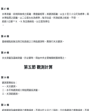
第 47 條
  水準測量，前視與後視之距離，應儘量相等；其觀測距離，以五十至八十公尺為標準；兩

  水準點間之距離，以二公里左右為標準；每次往返，所測結果之較差，不得╴╴

  超過 5公厘** K  。K 為全路線長，以公里為單位

第 48 條
第 49 條
第五節 觀測計算
第 50 條
  觀測業務如左：

  一、天文觀測。

  二、水平角觀測或三角點間邊長測量。

第 51 條
  經度觀測及緯度觀測之標準誤差，不得大於十分之二弧秒；方位角觀測之標準誤差，不得
