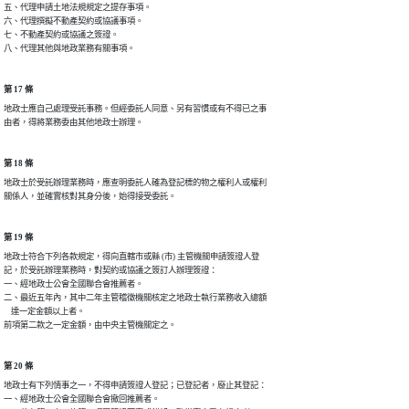
五、代理申請土地法規規定之提存事項。

六、代理撰擬不動產契約或協議事項。

七、不動產契約或協議之簽證。

八、代理其他與地政業務有關事項。
第 17 條
地政士應自己處理受託事務。但經委託人同意、另有習慣或有不得已之事

由者，得將業務委由其他地政士辦理。
第 18 條
地政士於受託辦理業務時，應查明委託人確為登記標的物之權利人或權利

關係人，並確實核對其身分後，始得接受委託。
第 19 條
地政士符合下列各款規定，得向直轄市或縣 (市) 主管機關申請簽證人登

記，於受託辦理業務時，對契約或協議之簽訂人辦理簽證：

一、經地政士公會全國聯合會推薦者。

二、最近五年內，其中二年主管稽徵機關核定之地政士執行業務收入總額

    達一定金額以上者。

前項第二款之一定金額，由中央主管機關定之。
第 20 條
地政士有下列情事之一，不得申請簽證人登記；已登記者，廢止其登記：

一、經地政士公會全國聯合會撤回推薦者。
