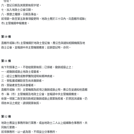
    住址。

六、登記日期及其開業執照字號。

七、加入地政士公會日期。

八、獎懲之種類、日期及事由。

前項第一款至第五款事項變更時，地政士應於三十日內，向直轄市或縣 (

市) 主管機關申報備查。
第 10 條
直轄市或縣 (市) 主管機關於地政士登記後，應公告與通知相關機關及地

政士公會，並報請中央主管機關備查；註銷登記時，亦同。
第 11 條
有下列情事之一，不發給開業執照；已領者，撤銷或廢止之：

一、經撤銷或廢止地政士證書者。

二、經公立醫院或教學醫院證明有精神病者。

三、受監護或輔助宣告尚未撤銷者。

四、受破產宣告尚未復權者。

直轄市或縣（市）主管機關為前項之撤銷或廢止時，應公告並通知他直轄

市、縣（市）主管機關及地政士公會，並報請中央主管機關備查。

依第一項第二款至第四款規定撤銷或廢止開業執照者，於原因消滅後，仍

得依本法之規定，請領開業執照。
第 12 條
地政士應設立事務所執行業務，或由地政士二人以上組織聯合事務所，共

同執行業務。

前項事務所，以一處為限，不得設立分事務所。