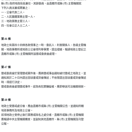
縣 (市) 政府地政局長兼任，其餘委員，由直轄市或縣 (市) 主管機關就

下列人員派兼或聘兼之：

一、公會代表二人。

二、人民團體業務主管一人。

三、地政業務主管三人。

四、社會公正人士二人。
第 46 條
地政士有第四十四條各款情事之一時，委託人、利害關係人、各級主管機

關、地政事務所或地政士公會得列舉事實，提出證據，報請地政士登記之

直轄市或縣 (市) 主管機關所設懲戒委員會處理。
第 47 條
懲戒委員會於受理懲戒案件後，應將懲戒事由通知被付懲戒之地政士，並

通知其於二十日內提出答辯書或到會陳述；不依限提出答辯書或到會陳述

時，得逕行決定。

懲戒委員會處理懲戒事件，認為有犯罪嫌疑者，應即移送司法機關偵辦。
第 48 條
地政士受懲戒處分後，應由直轄市或縣 (市) 主管機關公告，並通知所轄

地政事務所及地政士公會。

前項地政士受停止執行業務或除名之處分者，直轄市或縣 (市) 主管機關

應報請中央主管機關備查，並副知其他直轄市、縣 (市) 主管機關及刊登

公報。