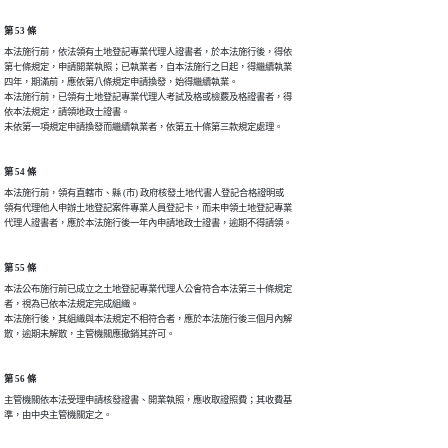
第 53 條
本法施行前，依法領有土地登記專業代理人證書者，於本法施行後，得依

第七條規定，申請開業執照；已執業者，自本法施行之日起，得繼續執業

四年，期滿前，應依第八條規定申請換發，始得繼續執業。

本法施行前，已領有土地登記專業代理人考試及格或檢覈及格證書者，得

依本法規定，請領地政士證書。

未依第一項規定申請換發而繼續執業者，依第五十條第三款規定處理。
第 54 條
本法施行前，領有直轄市、縣 (市) 政府核發土地代書人登記合格證明或

領有代理他人申辦土地登記案件專業人員登記卡，而未申領土地登記專業

代理人證書者，應於本法施行後一年內申請地政士證書，逾期不得請領。
第 55 條
本法公布施行前已成立之土地登記專業代理人公會符合本法第三十條規定

者，視為已依本法規定完成組織。

本法施行後，其組織與本法規定不相符合者，應於本法施行後三個月內解

散，逾期未解散，主管機關應撤銷其許可。
第 56 條
主管機關依本法受理申請核發證書、開業執照，應收取證照費；其收費基

準，由中央主管機關定之。