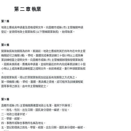
第 二 章 執業
第 7 條
地政士應檢具申請書及資格證明文件，向直轄市或縣 (市) 主管機關申請

登記，並領得地政士開業執照 (以下簡稱開業執照) ，始得執業。
第 8 條
開業執照有效期限為四年，期滿前，地政士應檢附其於四年內在中央主管

機關認可之機關 (構) 、學校、團體完成專業訓練三十個小時以上或與專

業訓練相當之證明文件，向直轄市或縣 (市) 主管機關辦理換發開業執照

。屆期未換照者，應備具申請書，並檢附最近四年內完成專業訓練三十個

小時以上或與專業訓練相當之證明文件，依前條規定，重行申領開業執照

。

換發開業執照，得以於原開業執照加註延長有效期限之方式為之。

第一項機關 (構) 、學校、團體，應具備之資格、認可程序及訓練課程範

圍等事項之辦法，由中央主管機關定之。
第 9 條
直轄市或縣 (市) 主管機關應備置地政士名簿，載明下列事項：

一、姓名、性別、出生日期、國民身分證統一編號、住址。

二、地政士證書字號。

三、學歷、經歷。

四、事務所或聯合事務所名稱及地址。

五、登記助理員之姓名、學歷、經歷、出生日期、國民身分證統一編號、
