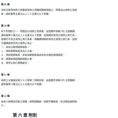
第 49 條
未依法取得地政士證書或地政士證書經撤銷或廢止，而擅自以地政士為業

者，處新臺幣五萬元以上二十五萬元以下罰鍰。
第 50 條
有下列情形之一，而擅自以地政士為業者，由直轄市或縣 (市) 主管機關

處新臺幣三萬元以上十五萬元以下罰鍰，並限期命其改正或停止其行為；

屆期仍不改正或停止其行為者，得繼續限期命其改正或停止其行為，並按

次連續處罰至改正或停止為止：

一、未依法取得開業執照。

二、領有開業執照未加入公會。

三、領有開業執照，其有效期限屆滿未依本法規定辦理換發。

四、開業執照經撤銷或廢止者。

五、受停止執行業務處分。
第 51 條
地政士公會違反第三十三條第二項規定者，由直轄市或縣 (市) 主管機關

處新臺幣三萬元以上十五萬元以下罰鍰。
第 52 條
依前三條規定所處之罰鍰，經限期繳納，屆期不繳納者，依法移送強制執

行。
第 六 章 附則