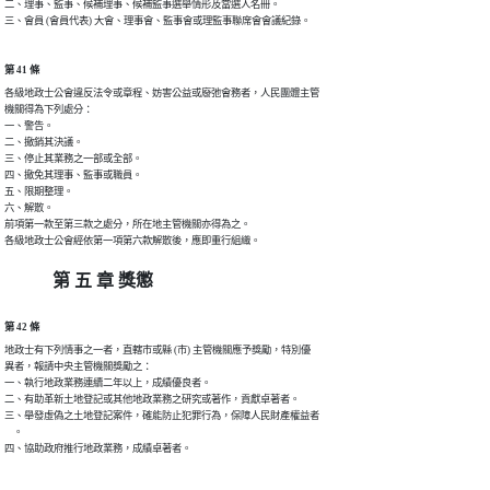
二、理事、監事、候補理事、候補監事選舉情形及當選人名冊。

三、會員 (會員代表) 大會、理事會、監事會或理監事聯席會會議紀錄。
第 41 條
各級地政士公會違反法令或章程、妨害公益或廢弛會務者，人民團體主管

機關得為下列處分：

一、警告。

二、撤銷其決議。

三、停止其業務之一部或全部。

四、撤免其理事、監事或職員。

五、限期整理。

六、解散。

前項第一款至第三款之處分，所在地主管機關亦得為之。

各級地政士公會經依第一項第六款解散後，應即重行組織。
第 五 章 獎懲
第 42 條
地政士有下列情事之一者，直轄市或縣 (市) 主管機關應予獎勵，特別優

異者，報請中央主管機關獎勵之：

一、執行地政業務連續二年以上，成績優良者。

二、有助革新土地登記或其他地政業務之研究或著作，貢獻卓著者。

三、舉發虛偽之土地登記案件，確能防止犯罪行為，保障人民財產權益者

    。

四、協助政府推行地政業務，成績卓著者。