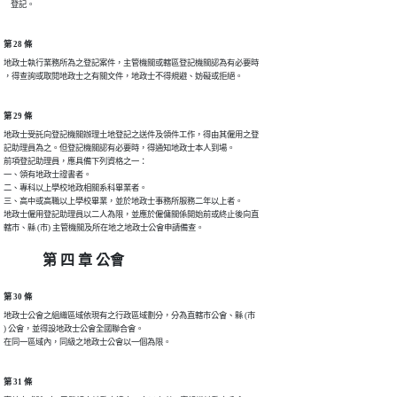
    登記。
第 28 條
地政士執行業務所為之登記案件，主管機關或轄區登記機關認為有必要時

，得查詢或取閱地政士之有關文件，地政士不得規避、妨礙或拒絕。
第 29 條
地政士受託向登記機關辦理土地登記之送件及領件工作，得由其僱用之登

記助理員為之。但登記機關認有必要時，得通知地政士本人到場。

前項登記助理員，應具備下列資格之一：

一、領有地政士證書者。

二、專科以上學校地政相關系科畢業者。

三、高中或高職以上學校畢業，並於地政士事務所服務二年以上者。

地政士僱用登記助理員以二人為限，並應於僱傭關係開始前或終止後向直

轄市、縣 (市) 主管機關及所在地之地政士公會申請備查。
第 四 章 公會
第 30 條
地政士公會之組織區域依現有之行政區域劃分，分為直轄市公會、縣 (市

) 公會，並得設地政士公會全國聯合會。

在同一區域內，同級之地政士公會以一個為限。
第 31 條