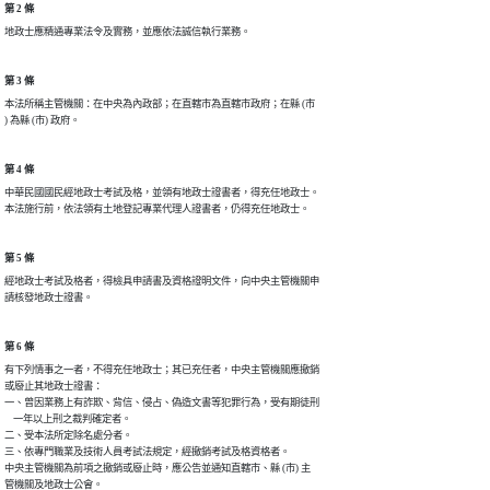
第 2 條
地政士應精通專業法令及實務，並應依法誠信執行業務。
第 3 條
本法所稱主管機關：在中央為內政部；在直轄市為直轄市政府；在縣 (市

) 為縣 (市) 政府。
第 4 條
中華民國國民經地政士考試及格，並領有地政士證書者，得充任地政士。

本法施行前，依法領有土地登記專業代理人證書者，仍得充任地政士。
第 5 條
經地政士考試及格者，得檢具申請書及資格證明文件，向中央主管機關申

請核發地政士證書。
第 6 條
有下列情事之一者，不得充任地政士；其已充任者，中央主管機關應撤銷

或廢止其地政士證書：

一、曾因業務上有詐欺、背信、侵占、偽造文書等犯罪行為，受有期徒刑

    一年以上刑之裁判確定者。

二、受本法所定除名處分者。

三、依專門職業及技術人員考試法規定，經撤銷考試及格資格者。

中央主管機關為前項之撤銷或廢止時，應公告並通知直轄市、縣 (市) 主

管機關及地政士公會。