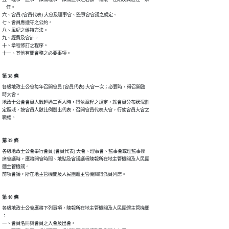
    任。

六、會員 (會員代表) 大會及理事會、監事會會議之規定。

七、會員應遵守之公約。

八、風紀之維持方法。

九、經費及會計。

十、章程修訂之程序。

十一、其他有關會務之必要事項。
第 38 條
各級地政士公會每年召開會員 (會員代表) 大會一次；必要時，得召開臨

時大會。

地政士公會會員人數超過三百人時，得依章程之規定，就會員分布狀況劃

定區域，按會員人數比例選出代表，召開會員代表大會，行使會員大會之

職權。
第 39 條
各級地政士公會舉行會員 (會員代表) 大會、理事會、監事會或理監事聯

席會議時，應將開會時間、地點及會議議程陳報所在地主管機關及人民團

體主管機關。

前項會議，所在地主管機關及人民團體主管機關得派員列席。
第 40 條
各級地政士公會應將下列事項，陳報所在地主管機關及人民團體主管機關

：

一、會員名冊與會員之入會及出會。
