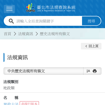
跳到主要內容
展開選單
全站查詢關鍵字欄位
搜尋
:::
:::
首頁
法規資訊
歷史法規所有條文
keyboard_arrow_left
回上頁
法規資訊
text_rotate_vertical
print
中央歷史法規所有條文
法規類別
地政類
名 稱
地政士法
非現行版本