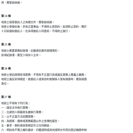
用，應掣給收據。
第 24 條
地政士接受委託人之有關文件，應掣給收據。

地政士受委託後，非有正當事由，不得終止其契約。如須終止契約，應於

十日前通知委託人，在未得委託人同意前，不得終止進行。
第 25 條
地政士應置業務紀錄簿，記載受託案件辦理情形。

前項紀錄簿，應至少保存十五年。
第 26 條
地政士受託辦理各項業務，不得有不正當行為或違反業務上應盡之義務。

地政士違反前項規定，致委託人或其他利害關係人受有損害時，應負賠償

責任。
第 27 條
地政士不得有下列行為：

一、違反法令執行業務。

二、允諾他人假藉其名義執行業務。

三、以不正當方法招攬業務。

四、為開業、遷移或業務範圍以外之宣傳性廣告。

五、要求、期約或收受規定外之任何酬金。

六、明知為不實之權利書狀、印鑑證明或其他證明文件而向登記機關申辦
