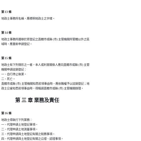
第 13 條
地政士事務所名稱，應標明地政士之字樣。
第 14 條
地政士事務所遷移於原登記之直轄市或縣 (市) 主管機關所管轄以外之區

域時，應重新申請登記。
第 15 條
地政士有下列情形之一者，本人或利害關係人應向直轄市或縣 (市) 主管

機關申請註銷登記：

一、自行停止執業。

二、死亡。

直轄市或縣 (市) 主管機關知悉前項事由時，應依職權予以註銷登記；地

政士公會知悉前項事由時，得報請直轄市或縣 (市) 主管機關辦理。
第 三 章 業務及責任
第 16 條
地政士得執行下列業務：

一、代理申請土地登記事項。

二、代理申請土地測量事項。

三、代理申請與土地登記有關之稅務事項。

四、代理申請與土地登記有關之公證、認證事項。
