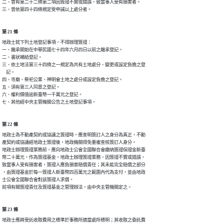
二、曾有第二十二條第二項因簽證不實或錯誤，致當事人受有損害者。

三、曾依第四十四條規定受申誡以上處分者。
第 21 條
地政士就下列土地登記事項，不得辦理簽證：

一、繼承開始在中華民國七十四年六月四日以前之繼承登記。

二、書狀補給登記。

三、依土地法第三十四條之一規定為共有土地處分、變更或設定負擔之登

    記。

四、寺廟、祭祀公業、神明會土地之處分或設定負擔之登記。

五、須有第三人同意之登記。

六、權利價值逾新臺幣一千萬元之登記。

七、其他經中央主管機關公告之土地登記事項。
第 22 條
地政士為不動產契約或協議之簽證時，應查明簽訂人之身分為真正，不動

產契約或協議經地政士簽證後，地政機關得免重複查核簽訂人身分。

地政士辦理簽證業務前，應向地政士公會全國聯合會繳納簽證保證金新臺

幣二十萬元，作為簽證基金。地政士辦理簽證業務，因簽證不實或錯誤，

致當事人受有損害者，簽證人應負損害賠償責任；其未能完全賠償之部分

，由簽證基金於每一簽證人新臺幣四百萬元之範圍內代為支付，並由地政

士公會全國聯合會對該簽證人求償。

前項有關簽證責任及簽證基金之管理辦法，由中央主管機關定之。
第 23 條
地政士應將受託收取費用之標準於事務所適當處所標明；其收取之委託費
