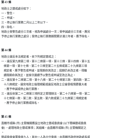
第 43 條
地政士之懲戒處分如下：

一、警告。

二、申誡。

三、停止執行業務二月以上二年以下。

四、除名。

地政士受警告處分三次者，視為申誡處分一次；受申誡處分三次者，應另

予停止執行業務之處分；受停止執行業務期間累計滿三年者，應予除名。
第 44 條
地政士違反本法規定者，依下列規定懲戒之：

一、違反第九條第二項、第十二條第一項、第十三條、第十四條、第十五

    條第一項、第十七條、第二十三條至第二十五條或第二十九條第三項

    規定者，應予警告或申誡，並限期命其改正；屆期仍未改正者，得繼

    續限期命其改正，並按次連續予以警告或申誡至改正為止。

二、違反第十二條第二項、第十八條、第二十七條第三款、第四款、第二

    十八條規定、違背地政士倫理規範或違反地政士公會章程情節重大者

    ，應予申誡或停止執行業務。

三、違反依第二十二條第三項所定之管理辦法、第二十六條第一項、第二

    十七條第一款、第二款、第五款、第六款或第二十九條第二項規定者

    ，應予停止執行業務或除名。
第 45 條
直轄市或縣 (市) 主管機關應設立地政士懲戒委員會 (以下簡稱懲戒委員

會) ，處理地政士懲戒事項；其組織，由直轄市或縣 (市) 主管機關定之

。

懲戒委員會置委員九人，其中一人為主任委員，由直轄市政府地政處長或
