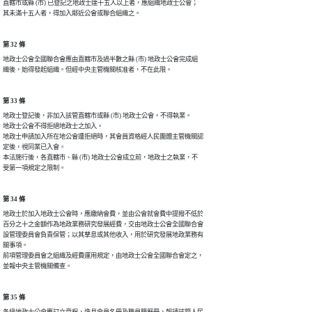
直轄市或縣 (市) 已登記之地政士達十五人以上者，應組織地政士公會；

其未滿十五人者，得加入鄰近公會或聯合組織之。
第 32 條
地政士公會全國聯合會應由直轄市及過半數之縣 (市) 地政士公會完成組

織後，始得發起組織。但經中央主管機關核准者，不在此限。
第 33 條
地政士登記後，非加入該管直轄市或縣 (市) 地政士公會，不得執業。

地政士公會不得拒絕地政士之加入。

地政士申請加入所在地公會遭拒絕時，其會員資格經人民團體主管機關認

定後，視同業已入會。

本法施行後，各直轄市、縣 (市) 地政士公會成立前，地政士之執業，不

受第一項規定之限制。
第 34 條
地政士於加入地政士公會時，應繳納會費，並由公會就會費中提撥不低於

百分之十之金額作為地政業務研究發展經費，交由地政士公會全國聯合會

設管理委員會負責保管；以其孳息或其他收入，用於研究發展地政業務有

關事項。

前項管理委員會之組織及經費運用規定，由地政士公會全國聯合會定之，

並報中央主管機關備查。
第 35 條