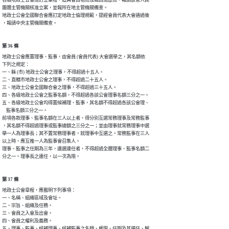
各級地政士公會應訂立章程，造具會員名冊及職員簡歷冊，報請該管人民

團體主管機關核准立案，並報所在地主管機關備查。

地政士公會全國聯合會應訂定地政士倫理規範，提經會員代表大會通過後

，報請中央主管機關備查。
第 36 條
地政士公會應置理事、監事，由會員 (會員代表) 大會選舉之，其名額依

下列之規定：

一、縣 (市) 地政士公會之理事，不得超過十五人。

二、直轄市地政士公會之理事，不得超過二十五人。

三、地政士公會全國聯合會之理事，不得超過三十五人。

四、各級地政士公會之監事名額，不得超過各該公會理事名額三分之一。

五、各級地政士公會均得置候補理、監事，其名額不得超過各該公會理、

    監事名額三分之一。

前項各款理事、監事名額在三人以上者，得分別互選常務理事及常務監事

，其名額不得超過理事或監事總額之三分之一；並由理事就常務理事中選

舉一人為理事長；其不置常務理事者，就理事中互選之。常務監事在三人

以上時，應互推一人為監事會召集人。

理事、監事之任期為三年，連選連任者，不得超過全體理事、監事名額二

分之一。理事長之連任，以一次為限。
第 37 條
地政士公會章程，應載明下列事項：

一、名稱、組織區域及會址。

二、宗旨、組織及任務。

三、會員之入會及出會。

四、會員之權利及義務。

五、理事、監事、候補理事、候補監事之名額、權限、任期及其選任、解
