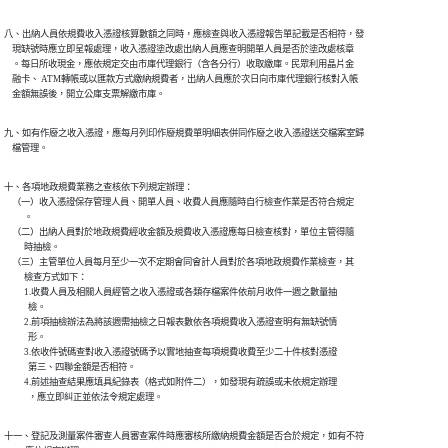
八、出納人員依規費收入憑證核算數額之同時，應檢查與收入憑證報告單記載是否相符，發

    現缺號時應立即呈報處理，收入憑證塗改處出納人員應查明開單人員是否於塗改處核章

    。每日所收現金，應依規定交由市庫代理銀行（含各分行）收取繳庫。民眾利用晶片金

    融卡、 ATM轉帳或以匯款方式繳納規費者，出納人員應於次日向市庫代理銀行核對入帳

    金額無誤後，開立公庫支票解繳市庫。
九、如有作廢之收入憑證，應每月列印作廢規費單明細表併同作廢之收入憑證送交檔案室歸

    檔管理。
十、各項地政規費業務之查核依下列規定辦理：

    （一）收入憑證保存管理人員、開單人員、收費人員應隨時自行檢查作業是否符合規定

          。

    （二）出納人員對於地政規費經收金額及規費收入憑證應每日檢查核對，單位主管得隨

          時抽檢。

    （三）主管單位人員每月至少一次不定期會同會計人員對於各項地政規費作業檢查，其

          檢查方式如下：

          1.收費人員及相關人員經管之收入憑證或各類存檔案件依前月收件一週之數量抽

            檢。

          2.前項抽檢辦法為將該週需抽檢之日報表數依各項規費收入憑證查明有無缺號情

            形。

          3.依收件號碼查對收入憑證號碼予以實地抽查每項規費收費至少二十件核對憑證

            第三、四聯金額是否相符。

          4.前述抽查結果應填具紀錄表（格式如附件二），如發現有疏誤或未依規定辦理

            ，應立即糾正並依法令規定處理。
十一、登記及測量案件審查人員審查案件時應審核所繳納規費金額是否合於規定，如有不符
