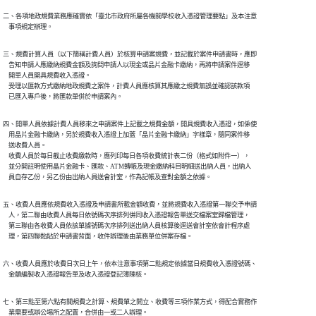
二、各項地政規費業務應確實依「臺北市政府所屬各機關學校收入憑證管理要點」及本注意

    事項規定辦理。
三、規費計算人員（以下簡稱計費人員）於核算申請案規費，並記載於案件申請書時，應即

    告知申請人應繳納規費金額及詢問申請人以現金或晶片金融卡繳納，再將申請案件逕移

    開單人員開具規費收入憑證。

    受理以匯款方式繳納地政規費之案件，計費人員應核算其應繳之規費無誤並確認該款項

    已匯入專戶後，將匯款單併於申請案內。
四、開單人員依據計費人員移來之申請案件上記載之規費金額，開具規費收入憑證，如係使

    用晶片金融卡繳納，另於規費收入憑證上加蓋「晶片金融卡繳納」字樣章，隨同案件移

    送收費人員。

    收費人員於每日截止收費繳款時，應列印每日各項收費統計表二份（格式如附件一），

    並分開註明使用晶片金融卡、匯款、ATM轉帳及現金繳納科目明細送出納人員，出納人

    員自存乙份，另乙份由出納人員送會計室，作為記帳及查對金額之依據。
五、收費人員應依規費收入憑證及申請書所載金額收費，並將規費收入憑證第一聯交予申請

    人，第二聯由收費人員每日依號碼次序排列併同收入憑證報告單送交檔案室歸檔管理，

    第三聯由各收費人員依該單據號碼次序排列送出納人員核算後逕送會計室依會計程序處

    理，第四聯黏貼於申請書背面，收件辦理後由業務單位併案存檔。
六、收費人員應於收費日次日上午，依本注意事項第二點規定依據當日規費收入憑證號碼、

    金額編製收入憑證報告單及收入憑證登記簿陳核。
七、第三點至第六點有關規費之計算、規費單之開立、收費等三項作業方式，得配合實務作

    業需要或辦公場所之配置，合併由一或二人辦理。