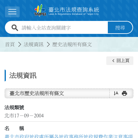
跳到主要內容
展開選單
全站查詢關鍵字欄位
搜尋
:::
:::
首頁
法規資訊
歷史法規所有條文
keyboard_arrow_left
回上頁
法規資訊
text_rotate_vertical
print
臺北市歷史法規所有條文
法規類號
北市17－09－2004
名 稱
臺北市政府地政處所屬各地政事務所地政規費作業注意事項