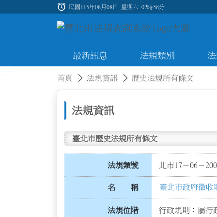
跳到主要內容
alarm
:::
民國115年08月08日 星期六
02時58分
最新訊息
法規類別
法
:::
:::
首頁
法規資訊
歷史法規所有條文
法規資訊
臺北市歷史法規所有條文
法規類號
北市17－06－200
臺北市政府徵收
名 稱
法規位階
行政規則：屬行政