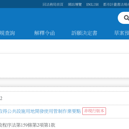
回法務局首頁
網站導覽
ENGLISH
都市計畫書法規
規查詢
解釋令函
訴願決定書
草案
2
取得公共設施用地開發使用管制作業要點
非現行版本
程序法第159條第2項第1款