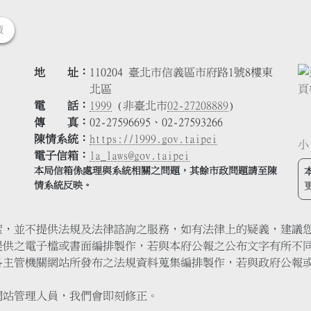
策
地 址
110204 臺北市信義區市府路1號8樓東
北區
電 話
1999
(非臺北市
02-27208889
)
傳 真
02-27596695、02-27593266
陳情系統
https://1999.gov.taipei
小
電子信箱
la_laws@gov.taipei
本局信箱係處理與系統相關之問題，其餘市政問題請至陳
情系統反映。
索，並不提供法規及法律諮詢之服務，如有法律上的疑義，建議
提供之電子檔或書面編排製作，若與本府公報之公布文字有所不
各主管機關網站所發布之法規資料蒐集編排製作，若與政府公報
網站管理人員，我們會即刻修正。