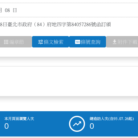
月 08 日
8日臺北市政府（84）府地四字第84057286號函訂頒
apps
tune
pin
file_download
編章節
條文檢索
條號查詢
附件下載
本月頁面瀏覽人次
總造訪人次
(自93.07.26起)
0
0