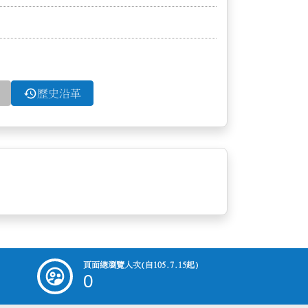
history
歷史沿革
頁面總瀏覽人次
(自105.7.15起)
0