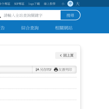
大
中
命令專區
SOP專區
logo下載
線上教學
小
全站查詢關鍵字欄位
搜尋
預告
綜合查詢
相關網站
keyboard_arrow_left
回上頁
text_rotate_vertical
print
另存PDF
友善列印