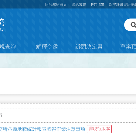
回法務局首頁
網站導覽
ENGLISH
都市計畫書法規
規查詢
解釋令函
訴願決定書
草案
7
務所各類地籍統計報表填報作業注意事項
非現行版本