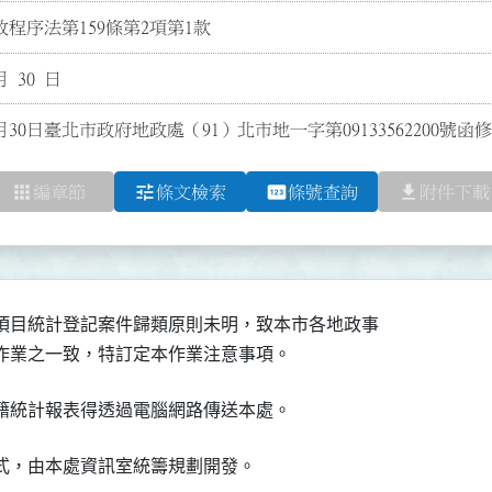
程序法第159條第2項第1款
月 30 日
月30日臺北市政府地政處（91）北市地一字第09133562200號
apps
tune
pin
file_download
編章節
條文檢索
條號查詢
附件下載
項目統計登記案件歸類原則未明，致本市各地政事
