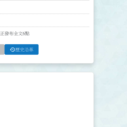
函修正發布全文6點
history
歷史沿革